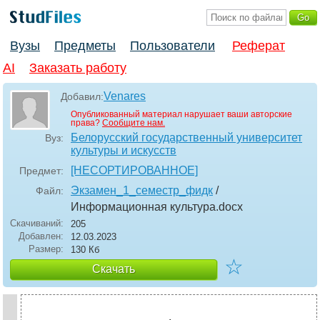
Вузы
Предметы
Пользователи
Реферат
AI
Заказать работу
Venares
Добавил:
Опубликованный материал нарушает ваши авторские
права?
Сообщите нам.
Белорусский государственный университет
Вуз:
культуры и искусств
[НЕСОРТИРОВАННОЕ]
Предмет:
Экзамен_1_семестр_фидк
/
Файл:
Информационная культура
.docx
Скачиваний:
205
Добавлен:
12.03.2023
Размер:
130 Кб
☆
Скачать