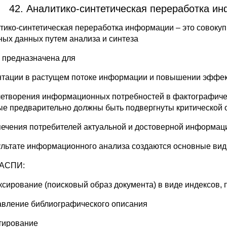
42. Аналитико-синтетическая переработка ин
тико-синтетическая переработка информации – это совоку
ных данных путем анализа и синтеза
предназначена для
нтации в растущем потоке информации и повышении эффек
летворения информационных потребностей в фактографичес
ые предварительно должны быть подвергнуты критической о
печения потребителей актуальной и достоверной информац
ультате информационного анализа создаются основные ви
 АСПИ:
ксирование (поисковый образ документа) в виде индексов, 
авление библиографического описания
тирование