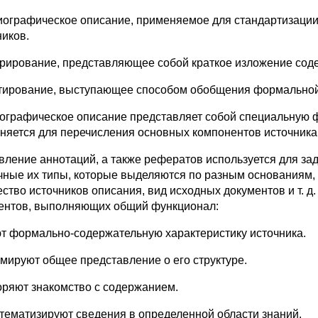
иографическое описание, применяемое для стандартизации 
ников.
рирование, представляющее собой краткое изложение сод
тирование, выступающее способом обобщения формальной
ографическое описание представляет собой специальную 
няется для перечисления основных компонентов источника
вление аннотаций, а также рефератов используется для з
чные их типы, которые выделяются по разным основаниям,
ество источников описания, вид исходных документов и т. д
ентов, выполняющих общий функционал:
ют формально-содержательную характеристику источника.
рмируют общее представление о его структуре.
коряют знакомство с содержанием.
стематизируют сведения в определенной области знаний.