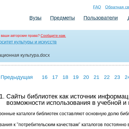
FAQ
Обратная св
Вузы
Предметы
Пользователи
 ваши авторские права?
Сообщите нам.
ситет культуры и искусств
ционная культура
.docx
 Предыдущая
16
17
18
19
20
21
22
23
2
1. Сайты библиотек как источник информаци
возможности использования в учебной и
ронные каталоги библиотек составляют основную долю биб
вания к "потребительским качествам" каталогов постоянно в