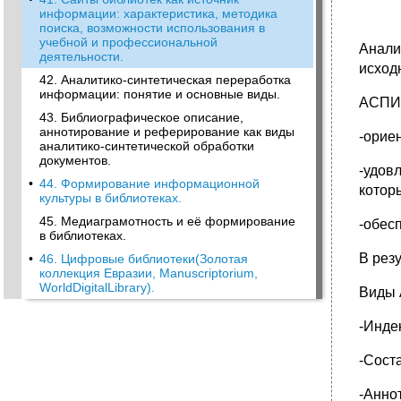
информации: характеристика, методика
поиска, возможности использования в
учебной и профессиональной
Анали
деятельности.
исход
42. Аналитико-синтетическая переработка
информации: понятие и основные виды.
АСПИ 
43. Библиографическое описание,
аннотирование и реферирование как виды
-орие
аналитико-синтетической обработки
документов.
-удов
•
44. Формирование информационной
котор
культуры в библиотеках.
45. Медиаграмотность и её формирование
-обес
в библиотеках.
В рез
•
46. Цифровые библиотеки(Золотая
коллекция Евразии, Manuscriptorium,
WorldDigitalLibrary).
Виды
-Инде
-Сост
-Анно