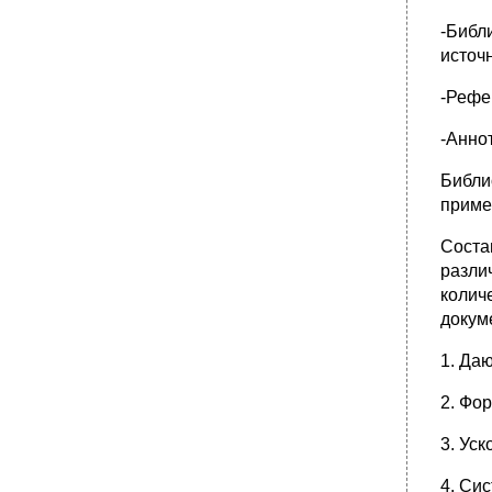
-Библ
источ
-Рефе
-Анно
Библи
приме
Соста
разли
колич
докум
1. Да
2. Фо
3. Ус
4. Си