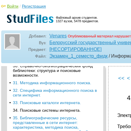
информации.
Войти
/
Регистрация
•
26. Информационно-психологическая
безопасность. Защита личности от
Файловый архив студентов.
информационных угроз в библиотеке
1327 вузов, 5478 предметов.
•
27. Понятие и культура информационного
поиска.
Venares
Добавил:
Опубликованный материал нарушает
28. Библиотека как информационно-
Белорусский государственный универ
Вуз:
поисковая система.
[НЕСОРТИРОВАННОЕ]
Предмет:
•
29. Библиотечные каталоги: виды и
Экзамен_1_семестр_фидк
/ Информа
Файл:
особенности поиска информации в них.
30. Справочно-библиографический фонд
библиотеки: структура и поисковые
возможности.
<<
<
•
31. Методика информационного поиска.
•
32. Специфика информационного поиска в
сети интернет.
4
•
33. Поисковые каталоги интернета.
34. Поисковые системы интернета.
Элект
•
35. Библиографические ресурсы,
представленные в сети интернет:
Требо
характеристика, методика поиска,