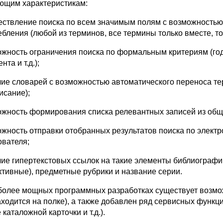
ющим характеристикам:
ествление поиска по всем значимым полям с возможностью
ебления (любой из терминов, все термины только вместе, то
ожность ограничения поиска по формальным критериям (годы
нта и т.д.);
чие словарей с возможностью автоматического переноса те
исание);
ожность формирования списка релевантных записей из обще
ожность отправки отобранных результатов поиска по электр
ователя;
чие гипертекстовых ссылок на такие элементы библиографи
ктивные), предметные рубрики и название серии.
более мощных программных разработках существует возмож
аходится на полке), а также добавлен ряд сервисных функц
 каталожной карточки и т.д.).