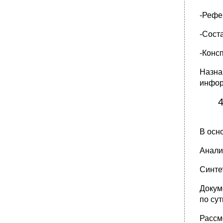
-Рефе
-Сост
-Консп
Назна
инфор
4
В осн
Анали
Синте
Докум
по су
Рассм