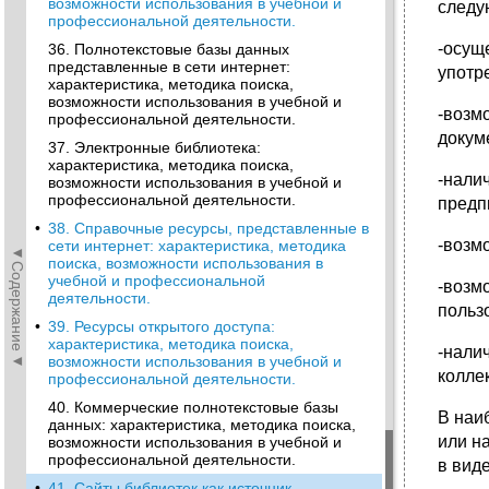
возможности использования в учебной и
следу
профессиональной деятельности.
-осущ
36. Полнотекстовые базы данных
представленные в сети интернет:
употр
характеристика, методика поиска,
возможности использования в учебной и
-возм
профессиональной деятельности.
докуме
37. Электронные библиотека:
характеристика, методика поиска,
-нали
возможности использования в учебной и
профессиональной деятельности.
предп
•
38. Справочные ресурсы, представленные в
-возм
сети интернет: характеристика, методика
◄Содержание◄
поиска, возможности использования в
учебной и профессиональной
-возм
деятельности.
польз
•
39. Ресурсы открытого доступа:
характеристика, методика поиска,
-нали
возможности использования в учебной и
колле
профессиональной деятельности.
40. Коммерческие полнотекстовые базы
В наи
данных: характеристика, методика поиска,
или н
возможности использования в учебной и
профессиональной деятельности.
в виде
•
41. Сайты библиотек как источник