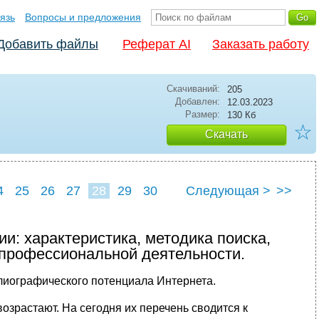
язь
Вопросы и предложения
Добавить файлы
Реферат AI
Заказать работу
Скачиваний:
205
Добавлен:
12.03.2023
Размер:
130 Кб
☆
Скачать
4
25
26
27
28
29
30
Следующая >
>>
и: характеристика, методика поиска,
 профессиональной деятельности.
лиографического потенциала Интернета.
озрастают. На сегодня их перечень сводится к