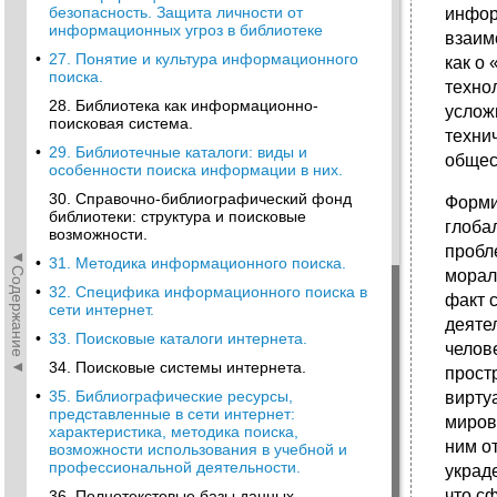
безопасность. Защита личности от
инфор
информационных угроз в библиотеке
взаим
•
27. Понятие и культура информационного
как о
поиска.
техно
28. Библиотека как информационно-
услож
поисковая система.
техни
•
29. Библиотечные каталоги: виды и
общес
особенности поиска информации в них.
30. Справочно-библиографический фонд
Форми
библиотеки: структура и поисковые
глоба
возможности.
пробл
◄Содержание◄
•
31. Методика информационного поиска.
морал
•
32. Специфика информационного поиска в
факт 
сети интернет.
деяте
•
33. Поисковые каталоги интернета.
челов
34. Поисковые системы интернета.
прост
•
35. Библиографические ресурсы,
вирту
представленные в сети интернет:
миров
характеристика, методика поиска,
ним о
возможности использования в учебной и
профессиональной деятельности.
украд
что с
36. Полнотекстовые базы данных