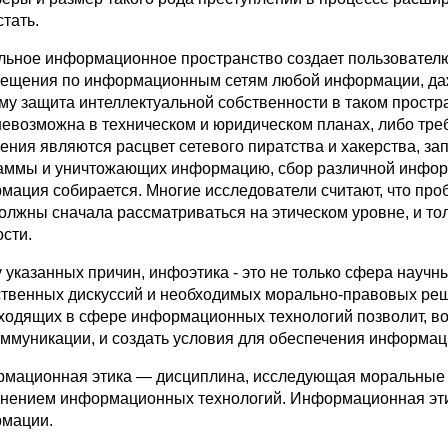
тать.
льное информационное пространство создает пользовател
ещения по информационным сетям любой информации, даже 
му защита интеллектуальной собственности в таком простра
невозможна в техническом и юридическом планах, либо треб
ения являются расцвет сетевого пиратства и хакерства, з
аммы и уничтожающих информацию, сбор различной информа
мация собирается. Многие исследователи считают, что про
должны сначала рассматриваться на этическом уровне, и то
ости.
у указанных причин, инфоэтика - это не только сфера научн
твенных дискуссий и необходимых морально-правовых реш
ходящих в сфере информационных технологий позволит, во
оммуникации, и создать условия для обеспечения информац
мационная этика — дисциплина, исследующая моральные п
нением информационных технологий. Информационная эти
мации.