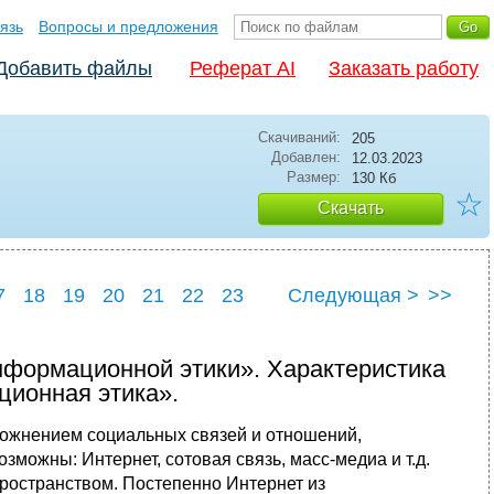
язь
Вопросы и предложения
Добавить файлы
Реферат AI
Заказать работу
Скачиваний:
205
Добавлен:
12.03.2023
Размер:
130 Кб
☆
Скачать
7
18
19
20
21
22
23
Следующая >
>>
7
28
нформационной этики». Характеристика
ионная этика».
ложнением социальных связей и отношений,
можны: Интернет, сотовая связь, масс-медиа и т.д.
остранством. Постепенно Интернет из