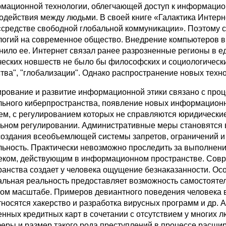
мационной технологии, облегчающей доступ к информацио
одействия между людьми. В своей книге «Галактика Интерне
 «средстве свободной глобальной коммуникации». Поэтому
логий на современное общество. Внедрение компьютеров в
нило ее. Интернет связал ранее разрозненные регионы в е
ческих новшеств не было бы философских и социологически
тва", "глобализации". Однако распространение новых техно
рование и развитие информационной этики связано с про
льного киберпространства, появление новых информацион
ем, с регулированием которых не справляются юридические 
ьном регулировании. Административные меры становятся 
создания всеобъемлющей системы запретов, ограничений и
льность. Практически невозможно проследить за выполнени
еком, действующим в информационном пространстве. Совр
ранства создает у человека ощущение безнаказанности. Осо
альная реальность предоставляет возможность самостоятель
ом масштабе. Примеров девиантного поведения человека в
тносятся хакерство и разработка вирусных программ и др. 
енных кредитных карт в сочетании с отсутствием у многих 
феры и размер такого рода преступлений в процессе расши