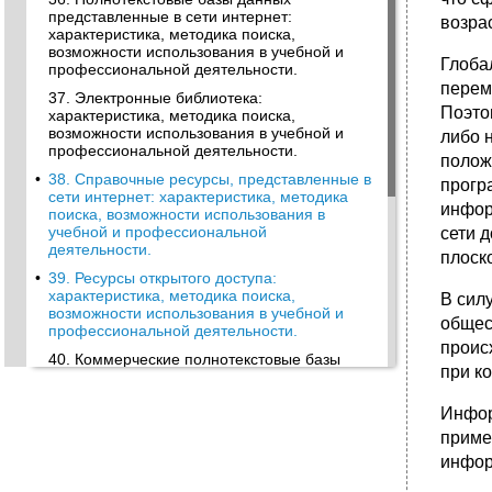
представленные в сети интернет:
возрас
характеристика, методика поиска,
возможности использования в учебной и
Глоба
профессиональной деятельности.
перем
37. Электронные библиотека:
Поэто
характеристика, методика поиска,
возможности использования в учебной и
либо 
профессиональной деятельности.
полож
•
38. Справочные ресурсы, представленные в
прогр
сети интернет: характеристика, методика
инфор
поиска, возможности использования в
учебной и профессиональной
сети 
деятельности.
плоск
•
39. Ресурсы открытого доступа:
характеристика, методика поиска,
В сил
возможности использования в учебной и
общес
профессиональной деятельности.
проис
40. Коммерческие полнотекстовые базы
при к
данных: характеристика, методика поиска,
возможности использования в учебной и
профессиональной деятельности.
Инфор
приме
•
41. Сайты библиотек как источник
информации: характеристика, методика
инфор
поиска, возможности использования в