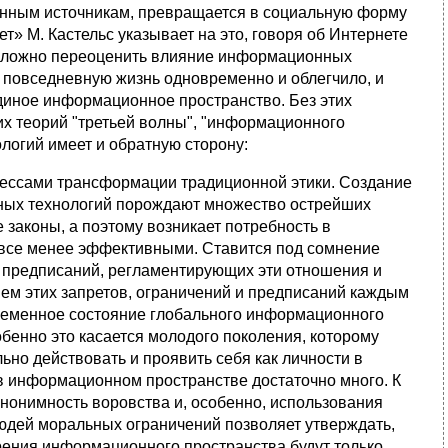
нным источникам, превращается в социальную форму
т» М. Кастельс указывает на это, говоря об Интернете
 сложно переоценить влияние информационных
 повседневную жизнь одновременно и облегчило, и
диное информационное пространство. Без этих
х теорий "третьей волны", "информационного
логий имеет и обратную сторону:
цессами трансформации традиционной этики. Создание
ных технологий порождают множество острейших
законы, а поэтому возникает потребность в
все менее эффективными. Ставится под сомнение
 предписаний, регламентирующих эти отношения и
ем этих запретов, ограничений и предписаний каждым
еменное состояние глобального информационного
бенно это касается молодого поколения, которому
но действовать и проявить себя как личности в
 информационном пространстве достаточно много. К
Анонимность воровства и, особенно, использования
людей моральных ограничений позволяет утверждать,
рения информационного пространства будут только