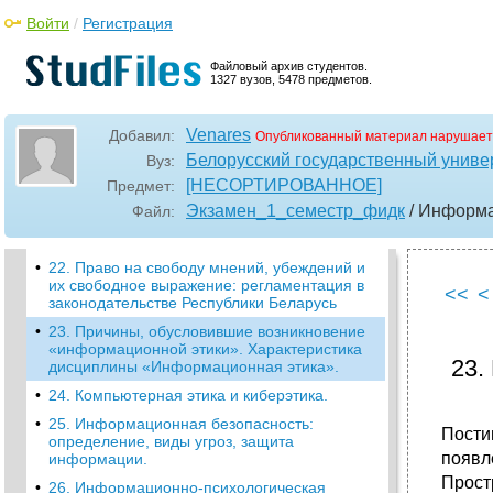
Беларусь.
Войти
/
Регистрация
18. Правовое регулирование
информационных отношений в сфере сми,
библиотечного, музейного, архивного дела.
Файловый архив студентов.
1327 вузов, 5478 предметов.
•
19. Киберпреступления: определение,
виды, наказание, способы предотвращения.
Venares
Добавил:
Опубликованный материал нарушает
•
20. Право на информацию, его
регламентация в законодательстве
Белорусский государственный универ
Вуз:
Республики Беларусь
[НЕСОРТИРОВАННОЕ]
Предмет:
21. Защита персональных данных, ее
Экзамен_1_семестр_фидк
/ Информа
Файл:
регламентация в законодательстве
Республики Беларусь
•
22. Право на свободу мнений, убеждений и
их свободное выражение: регламентация в
<<
<
законодательстве Республики Беларусь
•
23. Причины, обусловившие возникновение
«информационной этики». Характеристика
23.
дисциплины «Информационная этика».
•
24. Компьютерная этика и киберэтика.
•
25. Информационная безопасность:
Пости
определение, виды угроз, защита
появл
информации.
Прост
•
26. Информационно-психологическая