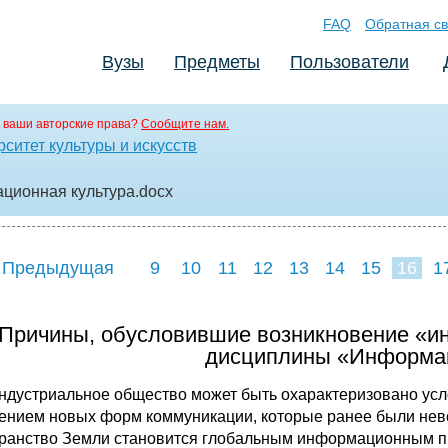
FAQ
Обратная св
Вузы
Предметы
Пользователи
 ваши авторские права?
Сообщите нам.
ситет культуры и искусств
ционная культура
.docx
 Предыдущая
9
10
11
12
13
14
15
16
1
24
25
26
2
 Причины, обусловившие возникновение «и
дисциплины «Информац
ндустриальное общество может быть охарактеризовано ус
ением новых форм коммуникации, которые ранее были невоз
ранство Земли становится глобальным информационным пр