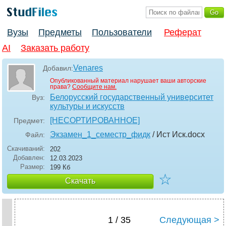
Вузы
Предметы
Пользователи
Реферат
AI
Заказать работу
Venares
Добавил:
Опубликованный материал нарушает ваши авторские
права?
Сообщите нам.
Белорусский государственный университет
Вуз:
культуры и искусств
[НЕСОРТИРОВАННОЕ]
Предмет:
Экзамен_1_семестр_фидк
/ Ист Иск
.docx
Файл:
Скачиваний:
202
Добавлен:
12.03.2023
Размер:
199 Кб
☆
Скачать
1 / 35
Следующая >