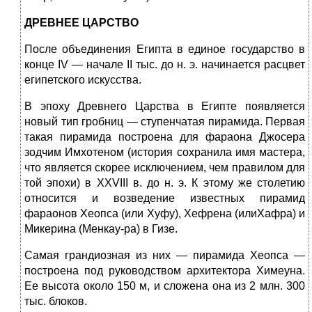
ДРЕВНЕЕ ЦАРСТВО
После объединения Египта в единое государство в
конце IV — начале II тыс. до н. э. начинается расцвет
египетского искусства.
В эпоху Древнего Царства в Египте появляется
новый тип гробниц — ступенчатая пирамида. Первая
такая пирамида построена для фараона Джосера
зодчим Имхотеном (история сохранила имя мастера,
что является скорее исключением, чем правилом для
той эпохи) в XXVIII в. до н. э. К этому же столетию
относится и возведение известных пирамид
фараонов Хеопса (или Хуфу), Хефрена (илиХафра) и
Микерина (Менкау-ра) в Гизе.
Самая грандиозная из них — пирамида Хеопса —
построена под руководством архитектора Химеуна.
Ее высота около 150 м, и сложена она из 2 млн. 300
тыс. блоков.