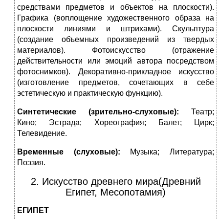
средствами предметов и объектов на плоскости).
Графика (воплощение художественного образа на
плоскости линиями и штрихами). Скульптура
(создание объемных произведений из твердых
материалов). Фотоискусство (отражение
действительности или эмоций автора посредством
фотоснимков). Декоративно-прикладное искусство
(изготовление предметов, сочетающих в себе
эстетическую и практическую функцию).
Синтетические (зрительно-слуховые):
Театр;
Кино; Эстрада; Хореография; Балет; Цирк;
Телевидение.
Временные (слуховые):
Музыка; Литература;
Поэзия.
2. Искусство древнего мира(Древний
Египет, Месопотамия)
ЕГИПЕТ