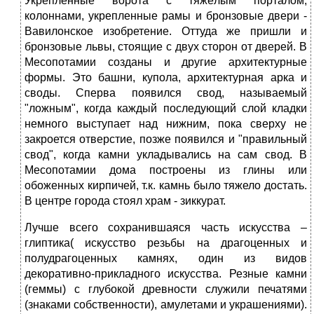
Укрепленные ворота с тяжёлым порталом,
колоннами, укрепленные рамы и бронзовые двери -
Вавилонское изобретение. Оттуда же пришли и
бронзовые львы, стоящие с двух сторон от дверей. В
Месопотамии созданы и другие архитектурные
формы. Это башни, купола, архитектурная арка и
своды. Сперва появился свод, называемый
"ложным", когда каждый последующий слой кладки
немного выступает над нижним, пока сверху не
закроется отверстие, позже появился и "правильный
свод", когда камни укладывались на сам свод. В
Месопотамии дома построены из глины или
обоженных кирпичей, т.к. камнь было тяжело достать.
В центре города стоял храм - зиккурат.
Лучше всего сохранившаяся часть искусства –
глиптика( искусство резьбы на драгоценных и
полудрагоценных камнях, один из видов
декоративно-прикладного искусства. Резные камни
(геммы) с глубокой древности служили печатями
(знаками собственности), амулетами и украшениями).