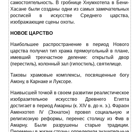
самостоятельность. В гробнице Хнумхотепа в Бени-
Хасане были созданы одни из самых замечательных
росписей в искусстве Среднего царства,
изображающие сцены охоты.
НОВОЕ ЦАРСТВО
Наибольшее распространение в период Нового
царства получил тип храма прямоугольный в плане,
имевший трехчастное деление: открытый двор
(перестиль), колонный зал (гипостиль), святилище.
Таковы храмовые комплексы, посвященные богу
Амону, в Карнаке и Луксоре.
Наивысшей точкой в своем развитии реалистическое
изобразительное искусство Древнего Египта
достигает в период Амарны (к. XIV в. до н. э.). Фараон
Аменхотеп IV (Эхнатон) провел социальную и
религиозную реформы, перенес столицу из Фив в
Амарну. Были разрушены старые традиции.
Перемены в жизни страны определили значительные