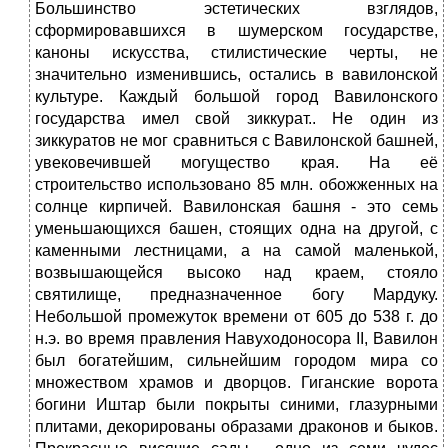
Большинство эстетических взглядов,
сформировавшихся в шумерском государстве,
каноны искусства, стилистические черты, не
значительно изменившись, остались в вавилонской
культуре. Каждый большой город Вавилонского
государства имел свой зиккурат.. Не один из
зиккуратов не мог сравниться с Вавилонской башней,
увековечившей могущество края. На её
строительство использовано 85 млн. обожженных на
солнце кирпичей. Вавилонская башня - это семь
уменьшающихся башен, стоящих одна на другой, с
каменными лестницами, а на самой маленькой,
возвышающейся высоко над краем, стояло
святилище, предназначенное богу Мардуку.
Небольшой промежуток времени от 605 до 538 г. до
н.э. во время правления Навуходоносора II, Вавилон
был богатейшим, сильнейшим городом мира со
множеством храмов и дворцов. Гиганские ворота
богини Иштар были покрыты синими, глазурными
плитами, декорированы образами драконов и быков.