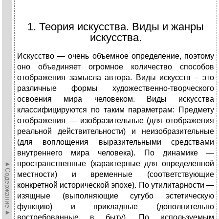
1. Теория искусства. Виды и жанры
искусства.
Искусство — очень объемное определение, поэтому
оно объединяет огромное количество способов
отображения замысла автора. Виды искусств – это
различные формы художественно-творческого
освоения мира человеком. Виды искусства
классифицируются по таким параметрам: Предмету
отображения — изобразительные (для отображения
реальной действительности) и неизобразительные
(для воплощения выразительными средствами
внутреннего мира человека). По динамике —
пространственные (характерные для определенной
►Содержание►
местности) и временные (соответствующие
конкретной исторической эпохе). По утилитарности —
изящные (выполняющие сугубо эстетическую
функцию) и прикладные (дополнительно
востребованные в быту). По используемым