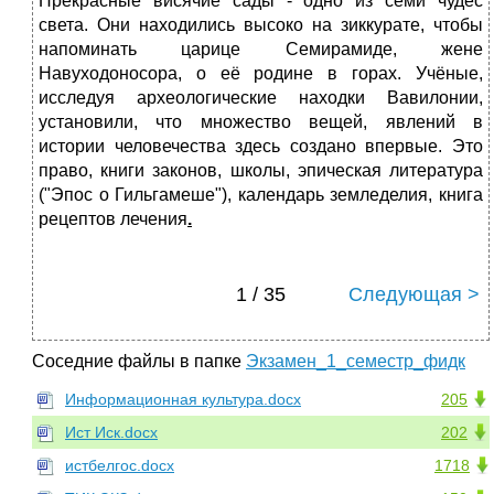
Прекрасные висячие сады - одно из семи чудес
света. Они находились высоко на зиккурате, чтобы
напоминать царице Семирамиде, жене
Навуходоносора, о её родине в горах. Учёные,
исследуя археологические находки Вавилонии,
установили, что множество вещей, явлений в
истории человечества здесь создано впервые. Это
право, книги законов, школы, эпическая литература
("Эпос о Гильгамеше"), календарь земледелия, книга
рецептов лечения
.
1 / 35
Следующая >
Соседние файлы в папке
Экзамен_1_семестр_фидк
Информационная культура.docx
205
Ист Иск.docx
202
истбелгос.docx
1718