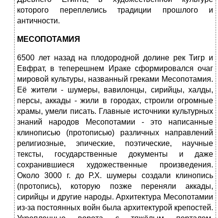
которого переплелись традиции прошлого и
античности.
МЕСОПОТАМИЯ
6500 лет назад на плодородной долине рек Тигр и
Евфрат, в теперешнем Ираке сформировался очаг
мировой культуры, названный греками Месопотамия.
Её жители - шумеры, вавилонцы, сирийцы, халды,
персы, аккады - жили в городах, строили огромные
храмы, умели писать. Главные источники культурных
знаний народов Месопотамии - это написанные
клинописью (протописью) различных направлений
религиозные, эпические, поэтические, научные
тексты, государственные документы и даже
сохранившиеся художественные произведения.
Около 3000 г. до Р.Х. шумеры создали клинопись
(протопись), которую позже переняли аккады,
сирийцы и другие народы. Архитектура Месопотамии
из-за постоянных войн была архитектурой крепостей.