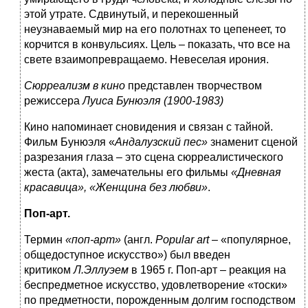
этой утрате. Сдвинутый, и перекошенный
неузнаваемый мир на его полотнах то цепенеет, то
корчится в конвульсиях. Цель – показать, что все на
свете взаимопревращаемо. Невеселая ирония.
Сюрреализм в кино
представлен творчеством
режиссера
Луиса Бунюэля (1900-1983)
Кино напоминает сновидения и связан с тайной.
Фильм Бунюэля «
Андалузский пес»
знаменит сценой
разрезания глаза – это сцена сюрреалистического
жеста (акта), замечательны его фильмы
«Дневная
красавица», «Женщина без любви»
.
Поп-арт.
Термин
«поп-арт»
(англ.
Popular art
– «популярное,
общедоступное искусство») был введен
критиком
Л.Эллуэем
в 1965 г. Поп-арт – реакция на
беспредметное искусство, удовлетворение «тоски»
по предметности, порожденным долгим господством