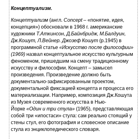
Концептуализм.
Концептуализм
(англ.
Concept
– «понятие, идея,
концепция») обосновали в 1968 г. американские
художники
Т.Аткинсон, Д.Байнбридж, М.Балдуин,
Дж.Кошут, Л.Вейнер.
Джозеф Кошут
(р.1945) в
программной статье
«Искусство после философии»
(1969)
назвал концептуальное искусство культурным
феноменом, пришедшим на смену традиционному
искусству и философии. Концепт – замысел
произведения. Произведение должно быть
документально-зафиксированным проектом,
документальной фиксацией концепта и процесса его
материализации. Например, композиция Дж.Кошута
из Музея современного искусства в Нью-
Йорке
«Один и три стула»
(1965), представляющая
собой три «ипостаси» стула: сам реально стоящий у
стены стул, его фотография и словесное описание
стула из энциклопедического словаря.