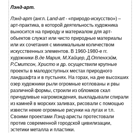
Лэнд-арт.
Лэнд-арт
(англ.
Land-art -
«природо-искусство») –
арт-практика, в которой деятельность художника
выносится на природу и материалом для арт-
объектов служат или чисто природные материалы
или их сочетания с минимальным количеством
искусственных элементов. В 1960-1980-е гг.
художники
В.де Мария, М.Хайцер, Д.Оппенхэйм,
Р.Смитсон, Христо
и др.
осуществили крупные
проекты в малодоступных местах природного
ландшафта и в пустынях. На горах, на дне высохших
озер художники рыли огромные котлованы и рвы
различной формы, строили из обломков скал
причудливые нагромождения, выкладывали спирали
из камней в морских заливах, рисовали с помощью
извести некие огромные рисунки на лугах и т.п.
Своими проектами Лэнд-аристы протестовали
против современной городской цивилизации,
эстетики металла и пластики.