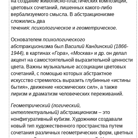
на создание живописно-пластических композиций,
цветовых сочетаний, лишенных какого-либо
вербализуемого смысла. В абстракционизме
сложились два
течения:
психологическое
и
геометрическое.
Основателем
психологического
абстракционизма
был
Василий Кандинский (1866-
1944),
в картинах
«Гора», «Москва»
и др. он делал
акцент
на самостоятельной выразительной ценности
цвета. Важны музыкальные ассоциации цветовых
сочетаний, с помощью которых абстрактное
искусство стремилось выразить глубинные «истины
бытия», движение «космических сил», а также
лиризм и драматизм человеческих переживаний.
Геометрический (логический,
интеллектуальный)
абстракционизм – это
нонфигуративный кубизм. Художники создавали
новый тип художественного пространства путем
сочетания различных геометрических форм, цветных