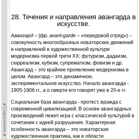
28. Течения и направления авангарда в
искусстве.
Авангард
– (фр.
аvant-garde
– «передовой отряд») –
совокупность многообразных новаторских движений
и направлений в художественной культуре
модернизма первой трети XX: футуризм, дадаизм,
сюрреализм, кубизм, супрематизм, фовизм и др.
Авангард – это крайнее проявление модернизма в
целом. Авангард – это динамичное,
экспериментальное искусство. Начало авангарда -
1905-1906 гг., а о смерти его говорят уже в 20-е гг.
Социальная база авангарда - протест, вражда с
►Содержание►
современной цивилизацией. В основе авангардных
произведений лежит игра с классической культурой в
сочетании с идеей разрушения. Характерная
особенность авангарда – это новаторская
художественная практика, как в области