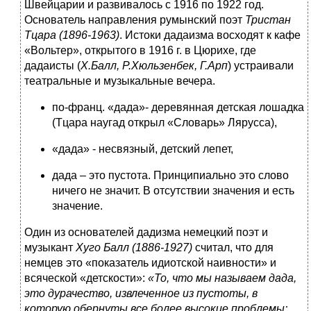
Швейцарии и развивалось с 1916 по 1922 год.
Основатель направления румынский поэт
Тристан
Тцара (1896-1963)
. Истоки дадаизма восходят к кафе
«Вольтер», открытого в 1916 г. в Цюрихе, где
дадаисты (
Х.Балл, Р.Хюльзенбек, Г.Арп
) устраивали
театральные и музыкальные вечера.
по-франц. «дада»- деревянная детская лошадка
(Тцара наугад открыл «Словарь» Лярусса),
«дада» - несвязный, детский лепет,
дада – это пустота. Принципиально это слово
ничего не значит. В отсутствии значения и есть
значение.
Один из основателей дадизма немецкий поэт и
музыкант
Хуго Балл (1886-1927)
считал, что для
немцев это «показатель идиотской наивности» и
всяческой «детскости»:
«То, что мы называем дада,
это дурачество, извлеченное из пустоты, в
которую обернуты все более высокие проблемы;