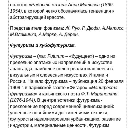
полотно
«Радость жизни»
Анри Матисса
(1869-
1954)
, в которой четко обозначилась тенденция к
абстрагирующей красоте
.
Представители фовизма:
Ж. Руо, Р. Дюфи, А.Матисс,
М.Вламинка, А.Марке, А. Дерен.
Футуризм и кубофутуризм.
Футуризм
–
(
лат.
Futurum
– «будущее») – одно из
предельно эпатажных направлений в искусстве
авангарда, наиболее полно реализовавшееся в
визуальных и словесных искусствах Италии и
России. Начало футуризма – публикация 20 февраля
1909 г. в парижской газете «Фигаро»
«Манифеста
футуризма»
итальянского поэта
Ф.Т. Маринетти
(1876-1944)
. В центре эстетики футуризма -
преклонение перед современной цивилизацией:
упоенные новейшими достижениями техники,
футуристы идеализировали урбанизацию, развитие
индустрии, материальные ценности. Футуризм