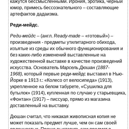
кажутся бессмысленными. Ирония, эротика, черный
юмор, примесь бессознательного – составляющие
артефактов дадаизма.
Реди-мейдс.
Реди-мейдс
– (англ.
Ready-made
– «готовый») –
произведения - предметы утилитарного обихода,
изъятые из среды их обычного функционирования и
без каких-либо изменений выставленные на
художественной выставке в качестве произведений
искусства. Основатель
Марсель Дюшан (1887-
1968),
который первые реди-мейдс выставил в Нью-
Йорке в 1913 г.: «Колесо от велосипеда» (1913),
укрепленное на белом табурете, «Сушилка для
бутылок» (1914), купленная по случаю у старьевщика,
«Фонтан» (1917) – писсуар, прямо из магазина
доставленный на выставку.
Дюшан считал, что никакая живописная копия не
может показать предмет лучше, чем он сам своей