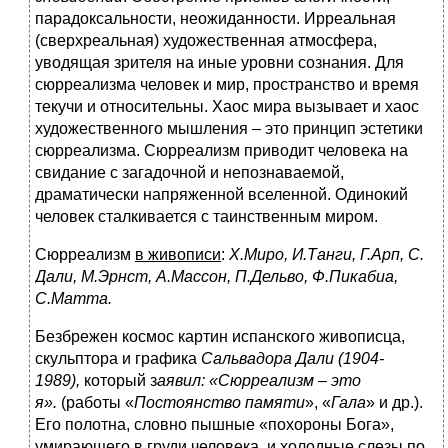
парадоксальности, неожиданности. Ирреальная
(сверхреальная) художественная атмосфера,
уводящая зрителя на иные уровни сознания. Для
сюрреализма человек и мир, пространство и время
текучи и относительны. Хаос мира вызывает и хаос
художественного мышления – это принцип эстетики
сюрреализма. Сюрреализм приводит человека на
свидание с загадочной и непознаваемой,
драматически напряженной вселенной. Одинокий
человек сталкивается с таинственным миром.
Сюрреализм
в живописи
:
Х.Миро, И.Танги, Г.Арп, С.
Дали, М.Эрнст, А.Массон, П.Дельво, Ф.Пикабиа,
С.Матта.
Безбрежен космос картин испанского живописца,
скульптора и графика
Сальвадора Дали (1904-
1989),
который з
аявил: «Сюрреализм – это
я».
(работы «
Постоянство памяти
», «
Гала
» и др.).
Его полотна, словно пышные «похороны Бога»,
умирающего в груди человека, и холодные слезы по