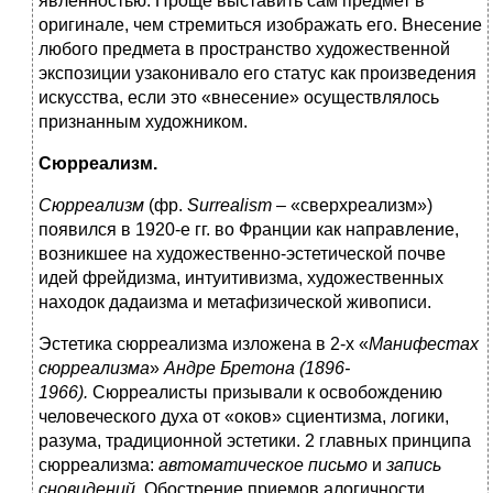
явленностью. Проще выставить сам предмет в
оригинале, чем стремиться изображать его. Внесение
любого предмета в пространство художественной
экспозиции узаконивало его статус как произведения
искусства, если это «внесение» осуществлялось
признанным художником.
Сюрреализм.
Сюрреализм
(фр.
Surrealism
– «сверхреализм»)
появился в 1920-е гг. во Франции как направление,
возникшее на художественно-эстетической почве
идей фрейдизма, интуитивизма, художественных
находок дадаизма и метафизической живописи.
Эстетика сюрреализма изложена в 2-х «
Манифестах
сюрреализма
»
Андре Бретона (1896-
1966).
Сюрреалисты призывали к освобождению
человеческого духа от «оков» сциентизма, логики,
разума, традиционной эстетики. 2 главных принципа
сюрреализма:
автоматическое письмо
и
запись
сновидений
. Обострение приемов алогичности,