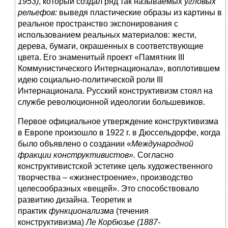
1953)
, который создал ряд так называемых
угловых
рельефов:
выведя пластические образы из картины в
реальное пространство экспонирования с
использованием реальных материалов: жести,
дерева, бумаги, окрашенных в соответствующие
цвета. Его знаменитый проект «Памятник III
Коммунистического Интернационала», воплотившем
идею социально-политической роли III
Интернационала. Русский конструктивизм стоял на
службе революционной идеологии большевиков.
Первое официальное утверждение конструктивизма
в Европе произошло в 1922 г. в Дюссельдорфе, когда
было объявлено о создании «
Международной
фракции конструктивистов».
Согласно
конструктивистской эстетике цель художественного
творчества – «жизнестроение», производство
целесообразных «вещей». Это способствовало
развитию дизайна. Теоретик и
практик
функционализма
(течения
конструктивизма)
Ле Корбюзье (1887-