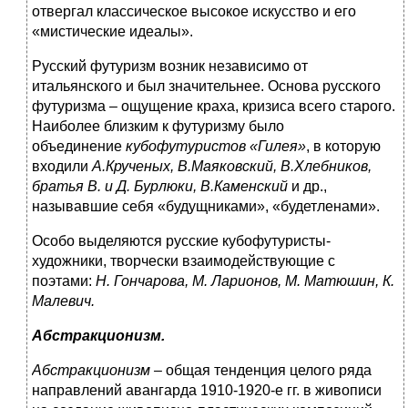
отвергал классическое высокое искусство и его
«мистические идеалы».
Русский футуризм возник независимо от
итальянского и был значительнее. Основа русского
футуризма – ощущение краха, кризиса всего старого.
Наиболее близким к футуризму было
объединение
кубофутуристов «Гилея»
, в которую
входили
А.Крученых, В.Маяковский, В.Хлебников,
братья В. и Д. Бурлюки, В.Каменский
и др.,
называвшие себя «будущниками», «будетленами».
Особо выделяются русские кубофутуристы-
художники, творчески взаимодействующие с
поэтами:
Н. Гончарова, М. Ларионов, М. Матюшин, К.
Малевич.
Абстракционизм.
Абстракционизм –
общая
тенденция целого ряда
направлений авангарда 1910-1920-е гг. в живописи