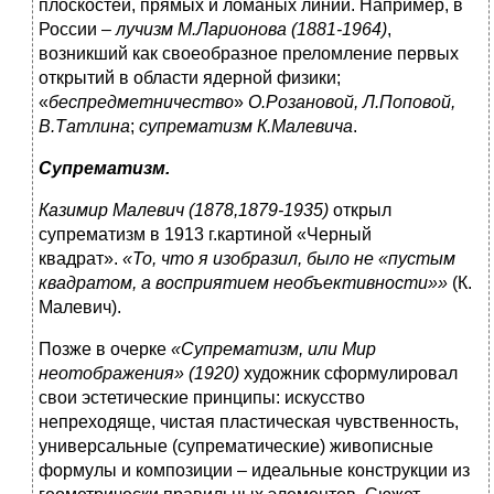
плоскостей, прямых и ломаных линий. Например, в
России –
лучизм М.Ларионова (1881-1964)
,
возникший как своеобразное преломление первых
открытий в области ядерной физики;
«
беспредметничество
»
О.Розановой, Л.Поповой,
В.Татлина
;
супрематизм
К.Малевича
.
Супрематизм.
Казимир Малевич
(1878,1879-1935)
открыл
супрематизм в 1913 г.картиной «Черный
квадрат».
«То, что я изобразил, было не «пустым
квадратом, а восприятием необъективности»»
(К.
Малевич).
Позже в очерке
«Супрематизм, или Мир
неотображения»
(1920)
художник сформулировал
свои эстетические принципы: искусство
непреходяще, чистая пластическая чувственность,
универсальные (супрематические) живописные
формулы и композиции – идеальные конструкции из