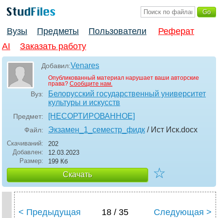
Вузы
Предметы
Пользователи
Реферат
AI
Заказать работу
Venares
Добавил:
Опубликованный материал нарушает ваши авторские
права?
Сообщите нам.
Белорусский государственный университет
Вуз:
культуры и искусств
[НЕСОРТИРОВАННОЕ]
Предмет:
Экзамен_1_семестр_фидк
/ Ист Иск
.docx
Файл:
Скачиваний:
202
Добавлен:
12.03.2023
Размер:
199 Кб
☆
Скачать
< Предыдущая
18 / 35
Следующая >