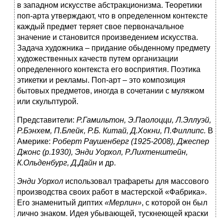
в западном искусстве абстракционизма. Теоретики
поп-арта утверждают, что в определенном контексте
каждый предмет теряет свое первоначальное
значение и становится произведением искусства.
Задача художника – придание обыденному предмету
художественных качеств путем организации
определенного контекста его восприятия. Поэтика
этикетки и рекламы. Поп-арт – это композиция
бытовых предметов, иногда в сочетании с муляжом
или скульптурой.
Представители:
Р.Гамильтон, Э.Паолоцци, Л.Эллуэй,
Р.Бэнхем, П.Блейк, Р.Б. Китай, Д.Хокни, П.Филлипс.
В
Америке:
Роберт Раушенберг (1925-2008), Джеспер
Джонс (р.1930), Энди Уорхол, Р.Лихтенштейн,
К.Ольденбург, Д.Дайн
и др.
Энди Уорхол
использовал трафареты для массового
производства своих работ в мастерской «Фабрика».
Его знаменитый диптих
«Мерлин»
, с которой он был
лично знаком. Идея убывающей, тускнеющей краски