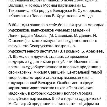
посвящены полотна «Минск. 3 июля 1944 года» В.
Волкова, «Помощь Москвы партизанам» Е.
Тихоновича, «За родную Беларусь» В. Суховерхова,
«Константин Заслонов» В. Хрусталева и мн. др.
В 60-е годы заявила о себе большая группа молодых
художников, выпускников учебных заведений
Ленинграда и Москвы (М. Савицкий, М. Данциг, И.
Стасевич), а также выпускников художественного
факультета Белорусского театрально-
художественного института (В. Громыко, Б. Аракчеев,
Л. Щемелев и другие), ставших со временем
ведущими художниками республики. Именно в это
время на суд общественности впервые представил
свои картины Михаил Савицкий, центральной темой
творчества которого стала партизанская жизнь
оккупированной Беларуси. Особое место среди
картин занимают полотна цикла «Партизанская
мадонна», в которых художник воплотил образ
республики-партизанки. В 80-е годы на суд зрителей
М. Савицкий представил серию картин «Цифры на