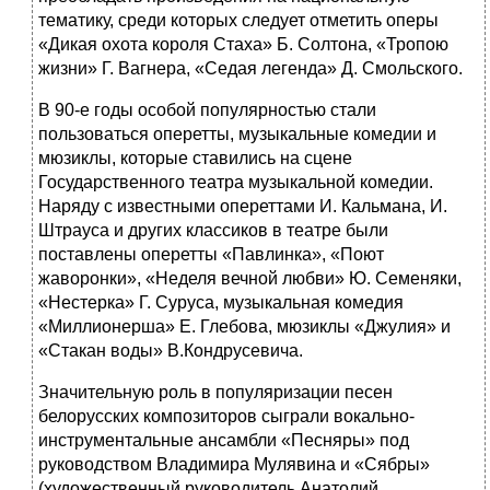
тематику, среди которых следует отметить оперы
«Дикая охота короля Стаха» Б. Солтона, «Тропою
жизни» Г. Вагнера, «Седая легенда» Д. Смольского.
В 90-е годы особой популярностью стали
пользоваться оперетты, музыкальные комедии и
мюзиклы, которые ставились на сцене
Государственного театра музыкальной комедии.
Наряду с известными опереттами И. Кальмана, И.
Штрауса и других классиков в театре были
поставлены оперетты «Павлинка», «Поют
жаворонки», «Неделя вечной любви» Ю. Семеняки,
«Нестерка» Г. Суруса, музыкальная комедия
«Миллионерша» Е. Глебова, мюзиклы «Джулия» и
«Стакан воды» В.Кондрусевича.
Значительную роль в популяризации песен
белорусских композиторов сыграли вокально-
инструментальные ансамбли «Песняры» под
руководством Владимира Мулявина и «Сябры»
(художественный руководитель Анатолий