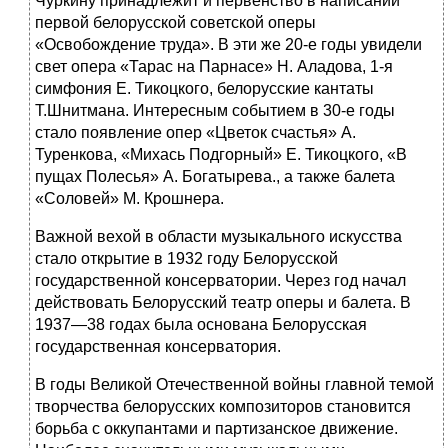
Чуркину принадлежит и первенство в написании
первой белорусской советской оперы
«Освобождение труда». В эти же 20-е годы увидели
свет опера «Тарас на Парнасе» Н. Аладова, 1-я
симфония Е. Тикоцкого, белорусские кантаты
Т.Шнитмана. Интересным событием в 30-е годы
стало появление опер «Цветок счастья» А.
Туренкова, «Михась Подгорный» Е. Тикоцкого, «В
пущах Полесья» А. Богатырева., а также балета
«Соловей» М. Крошнера.
Важной вехой в области музыкального искусства
стало открытие в 1932 году Белорусской
государственной консерватории. Через год начал
действовать Белорусский театр оперы и балета. В
1937—38 годах была основана Белорусская
государственная консерватория.
В годы Великой Отечественной войны главной темой
творчества белорусских композиторов становится
борьба с оккупантами и партизанское движение.