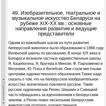
49. Изобразительное, театральное и
музыкальное искусство Беларуси на
рубеже XIX-XX вв.; основные
направления развития и ведущие
представители
Одним из важнейших шагов на пути развития
белорусской живописи было образование в 1866 году
Виленской школы по рисованию. В конце XIX века в
Беларуси возникли частные художественные школы
Я. Кацебогена, Я. Кругера в Минске, Ф. Пархоменко в
Могилеве, Ю. Пэна в Витебске. Они стали местными
центрами художественного образования.Также надо
сказать о том, что на белорусское изобразительное
►Содержание►
искусство значительно повлияло русское. Такие
русские художники как Репин, Шишкин и Савицкий
часто обращались за вдохновением к белорусским
землям, а Репин помог нескольким белорусским
живописцам получить художественное