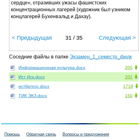
сердце», отразивших ужасы фашистских
концентрационных лагерей (художник был узником
концлагерей Бухенвальд и Дахау).
< Предыдущая
31 / 35
Следующая >
Соседние файлы в папке
Экзамен_1_семестр_фидк
Информационная культура.docx
205
Ист Иск.docx
202
истбелгос.docx
1718
ТИК ЭКЗ.docx
150
Помощь
Обратная связь
Вопросы и предложения