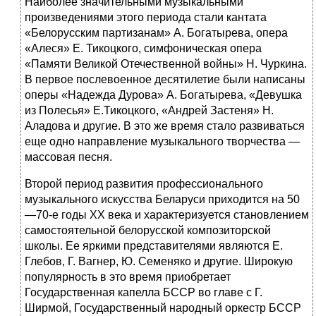
Наиболее значительными музыкальными
произведениями этого периода стали кантата
«Белорусским партизанам» А. Богатырева, опера
«Алеся» Е. Тикоцкого, симфоническая опера
«Памяти Великой Отечественной войны» Н. Чуркина.
В первое послевоенное десятилетие были написаны
оперы «Надежда Дурова» А. Богатырева, «Девушка
из Полесья» Е.Тикоцкого, «Андрей Застеня» Н.
Аладова и другие. В это же время стало развиваться
еще одно направление музыкального творчества —
массовая песня.
Второй период развития профессионального
музыкального искусства Беларуси приходится на 50
—70-е годы XX века и характеризуется становлением
самостоятельной белорусской композиторской
школы. Ее яркими представителями являются Е.
Глебов, Г. Вагнер, Ю. Семеняко и другие. Широкую
популярность в это время приобретает
Государственная капелла БССР во главе с Г.
Ширмой, Государственный народный оркестр БССР