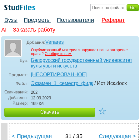
Вузы
Предметы
Пользователи
Реферат
AI
Заказать работу
Venares
Добавил:
Опубликованный материал нарушает ваши авторские
права?
Сообщите нам.
Белорусский государственный университет
Вуз:
культуры и искусств
[НЕСОРТИРОВАННОЕ]
Предмет:
Экзамен_1_семестр_фидк
/ Ист Иск
.docx
Файл:
Скачиваний:
202
Добавлен:
12.03.2023
Размер:
199 Кб
☆
Скачать
< Предыдущая
31 / 35
Следующая >