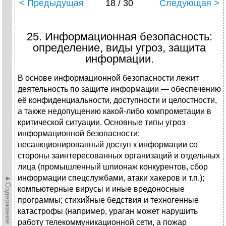
< Предыдущая
18 / 30
Следующая >
25. Информационная безопасность:
определение, виды угроз, защита
информации.
В основе информационной безопасности лежит
деятельность по защите информации — обеспечению
её конфиденциальности, доступности и целостности,
а также недопущению какой-либо компрометации в
критической ситуации. Основные типы угроз
информационной безопасности:
несанкционированный доступ к информации со
стороны заинтересованных организаций и отдельных
лица (промышленный шпионаж конкурентов, сбор
информации спецслужбами, атаки хакеров и т.п.);
►Содержание►
компьютерные вирусы и иные вредоносные
программы; стихийные бедствия и техногенные
катастрофы (например, ураган может нарушить
работу телекоммуникационной сети, а пожар