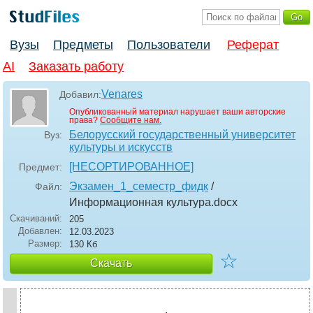
Вузы
Предметы
Пользователи
Реферат
AI
Заказать работу
Venares
Добавил:
Опубликованный материал нарушает ваши авторские
права?
Сообщите нам.
Белорусский государственный университет
Вуз:
культуры и искусств
[НЕСОРТИРОВАННОЕ]
Предмет:
Экзамен_1_семестр_фидк
/
Файл:
Информационная культура
.docx
Скачиваний:
205
Добавлен:
12.03.2023
Размер:
130 Кб
☆
Скачать