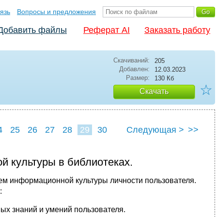
язь
Вопросы и предложения
Добавить файлы
Реферат AI
Заказать работу
Скачиваний:
205
Добавлен:
12.03.2023
Размер:
130 Кб
☆
Скачать
4
25
26
27
28
29
30
Следующая >
>>
 культуры в библиотеках.
ем информационной культуры личности пользователя.
:
х знаний и умений пользователя.