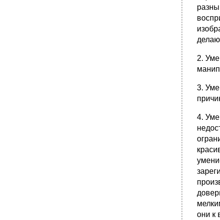
разны
воспр
изобр
делаю
2. Ум
манип
3. Ум
причин
4. Ум
недос
огран
краси
умени
зареги
произ
довер
мелки
они к 