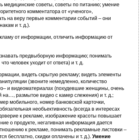
ь медицинские советы, советы по питанию; умение
оритетного комментатора от «ученого»,
ать на веру первые комментарии событий – они
кам и т. д.).
рекламу от информации, отличить информацию от
(узнавать предвыборную информацию; понимать
о человек уходит от ответа) и т. д.
ормации, видеть скрытую рекламу; видеть элементы
анипуляции (звоните немедленно, количество
ото– и видеоматериалах (похудевшие женщины, очень
 на…, размытое видео с камер слежения) и т. д.;
омер мобильного, номер банковской карточки,
: обязательная необъективность (всегда в интересах
 доверие к рекламе, изображение красоты повышает
ение о продукте, негативная информация дается
отношению к рекламе, понимать рекламные листовки –
я бесплатно, скидки оплачены и т. д.).
Умение