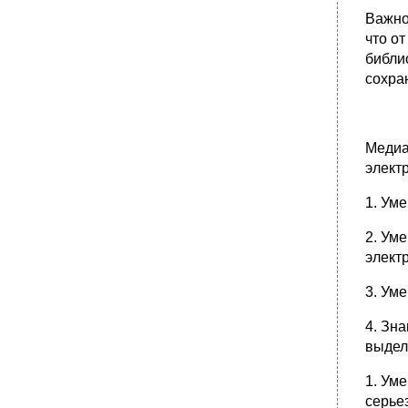
Важно
что о
библи
сохра
Медиа
элект
1. Ум
2. Ум
элект
3. Ум
4. Зн
выдел
1. Ум
серье