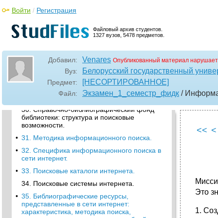
информации.
Войти
/
Регистрация
•
26. Информационно-психологическая
безопасность. Защита личности от
Файловый архив студентов.
информационных угроз в библиотеке
1327 вузов, 5478 предметов.
•
27. Понятие и культура информационного
поиска.
Venares
Добавил:
Опубликованный материал нарушает
28. Библиотека как информационно-
Белорусский государственный универ
Вуз:
поисковая система.
[НЕСОРТИРОВАННОЕ]
Предмет:
•
29. Библиотечные каталоги: виды и
Экзамен_1_семестр_фидк
/ Информа
Файл:
особенности поиска информации в них.
30. Справочно-библиографический фонд
библиотеки: структура и поисковые
возможности.
<<
<
•
31. Методика информационного поиска.
•
32. Специфика информационного поиска в
сети интернет.
•
33. Поисковые каталоги интернета.
Мисси
34. Поисковые системы интернета.
Это з
•
35. Библиографические ресурсы,
представленные в сети интернет:
1. Со
характеристика, методика поиска,