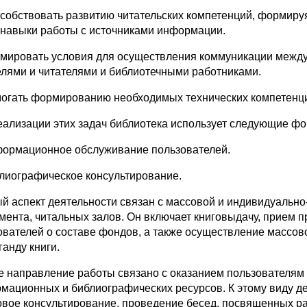
особствовать развитию читательских компетенций, формируя п
 навыки работы с источниками информации.
рмировать условия для осуществления коммуникации между 
елями и читателями и библиотечными работниками.
могать формированию необходимых технических компетенц
еализации этих задач библиотека использует следующие ф
формационное обслуживание пользователей.
блиографическое консультирование.
й аспект деятельности связан с массовой и индивидуально
мента, читальных залов. Он включает книговыдачу, прием
ователей о составе фондов, а также осуществление массов
ганду книги.
е направление работы связано с оказанием пользователям
мационных и библиографических ресурсов. К этому виду д
овое консультирование, проведение бесед, посвященных р