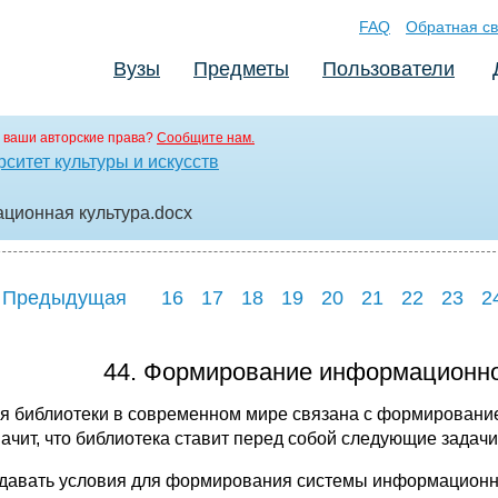
FAQ
Обратная св
Вузы
Предметы
Пользователи
 ваши авторские права?
Сообщите нам.
ситет культуры и искусств
ционная культура
.docx
 Предыдущая
16
17
18
19
20
21
22
23
2
44. Формирование информационной
я библиотеки в современном мире связана с формировани
начит, что библиотека ставит перед собой следующие задачи
здавать условия для формирования системы информационны