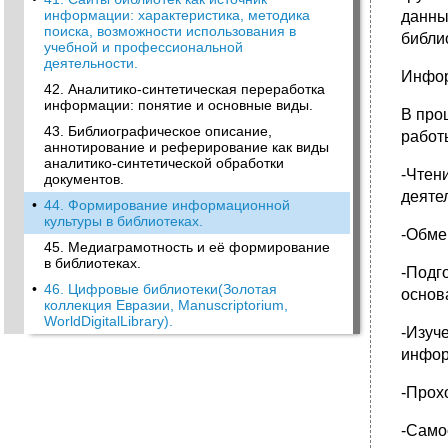
информации: характеристика, методика
данны
поиска, возможности использования в
библи
учебной и профессиональной
деятельности.
Инфор
42. Аналитико-синтетическая переработка
информации: понятие и основные виды.
В про
43. Библиографическое описание,
работ
аннотирование и реферирование как виды
аналитико-синтетической обработки
-Чтен
документов.
деяте
•
44. Формирование информационной
культуры в библиотеках.
-Обме
45. Медиаграмотность и её формирование
в библиотеках.
-Подг
•
46. Цифровые библиотеки(Золотая
основ
коллекция Евразии, Manuscriptorium,
WorldDigitalLibrary).
-Изуч
инфор
-Прох
-Само