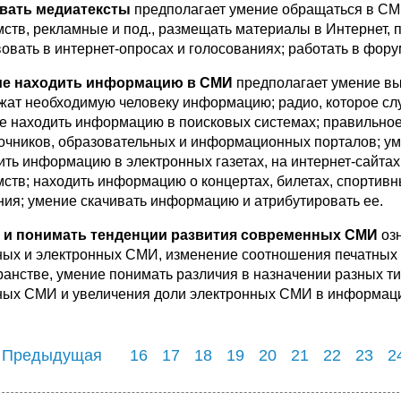
вать медиатексты
предполагает умение обращаться в СМИ,
мств, рекламные и под., размещать материалы в Интернет, 
вовать в интернет-опросах и голосованиях; работать в форум
ие находить информацию в СМИ
предполагает умение вы
жат необходимую человеку информацию; радио, которое сл
е находить информацию в поисковых системах; правильное
очников, образовательных и информационных порталов; умен
ить информацию в электронных газетах, на интернет-сайтах,
мств; находить информацию о концертах, билетах, спортивн
ния; умение скачивать информацию и атрибутировать ее.
 и понимать тенденции развития современных СМИ
озн
ных и электронных СМИ, изменение соотношения печатных
ранстве, умение понимать различия в назначении разных 
ных СМИ и увеличения доли электронных СМИ в информацио
 Предыдущая
16
17
18
19
20
21
22
23
2