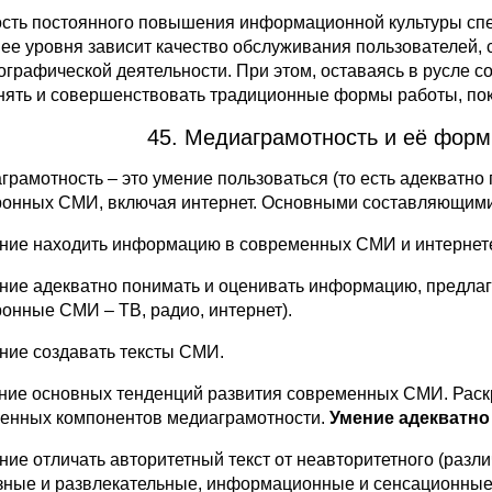
сть постоянного повышения информационной культуры спе
т ее уровня зависит качество обслуживания пользователей,
ографической деятельности. При этом, оставаясь в русле 
нять и совершенствовать традиционные формы работы, пок
45. Медиаграмотность и её форм
грамотность – это умение пользоваться (то есть адекватно 
ронных СМИ, включая интернет. Основными составляющими 
ение находить информацию в современных СМИ и интернет
ение адекватно понимать и оценивать информацию, предл
ронные СМИ – ТВ, радио, интернет).
ение создавать тексты СМИ.
ание основных тенденций развития современных СМИ. Раск
енных компонентов медиаграмотности.
Умение адекватно
ение отличать авторитетный текст от неавторитетного (разл
зные и развлекательные, информационные и сенсационные