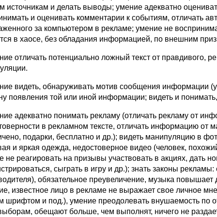
м источникам и делать выводы; умение адекватно оцениват
инимать и оценивать комментарии к событиям, отличать авт
аженного за компьютером в рекламе; умение не восприним
тся в хаосе, без обладания информацией, по внешним призна
ение отличать потенциально ложный текст от правдивого, 
уляции.
ение видеть, обнаруживать мотив сообщения информации 
у появления той или иной информации; видеть и понимать, чт
ение адекватно понимать рекламу (отличать рекламу от инф
товерности в рекламном тексте, отличать информацию от м
ичено, подарки, бесплатно и др.); видеть манипуляцию в ф
вая и яркая одежда, недостоверное видео (человек, похожий
е не реагировать на призывы участвовать в акциях, дать н
стрироваться, сыграть в игру и др.); знать законы рекламы
водителя), обязательное преувеличение, музыка повышает
ие, известное лицо в рекламе не выражает свое личное мн
м шрифтом и под.), умение преодолевать внушаемость по 
выборам, обещают больше, чем выполнят, ничего не раздаетс