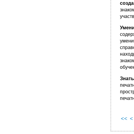
созда
знако
участ
Умен
содер
умени
справ
наход
знако
обуче
Знать
печат
прост
печат
<<
<