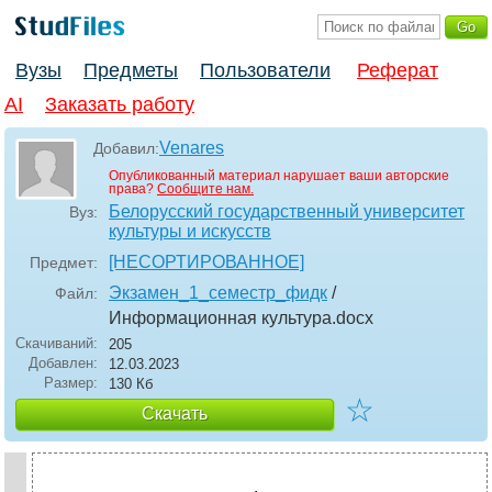
Вузы
Предметы
Пользователи
Реферат
AI
Заказать работу
Venares
Добавил:
Опубликованный материал нарушает ваши авторские
права?
Сообщите нам.
Белорусский государственный университет
Вуз:
культуры и искусств
[НЕСОРТИРОВАННОЕ]
Предмет:
Экзамен_1_семестр_фидк
/
Файл:
Информационная культура
.docx
Скачиваний:
205
Добавлен:
12.03.2023
Размер:
130 Кб
☆
Скачать