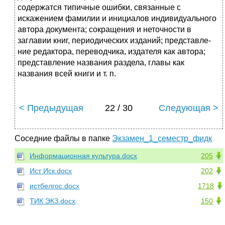
содержатся типичные ошибки, связанные с
искажением фа­милии и инициалов индивидуального
автора документа; сокращения и неточности в
заглавии книг, периодических изданий; представле­
ние редактора, переводчика, издателя как автора;
представление названия раздела, главы как
названия всей книги и т. п.
< Предыдущая
22 / 30
Следующая >
Соседние файлы в папке
Экзамен_1_семестр_фидк
Информационная культура.docx
205
Ист Иск.docx
202
истбелгос.docx
1718
ТИК ЭКЗ.docx
150