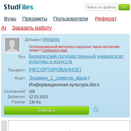
Вузы
Предметы
Пользователи
Реферат
AI
Заказать работу
Venares
Добавил:
Опубликованный материал нарушает ваши авторские
права?
Сообщите нам.
Белорусский государственный университет
Вуз:
культуры и искусств
[НЕСОРТИРОВАННОЕ]
Предмет:
Экзамен_1_семестр_фидк
/
Файл:
Информационная культура
.docx
Скачиваний:
205
Добавлен:
12.03.2023
Размер:
130 Кб
☆
Скачать