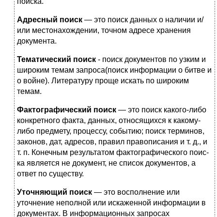
поиска.
Адресный поиск
— это поиск данных о наличии и/
или местона­хождении, точном адресе хранения
документа.
Тематический
поиск
- поиск документов по узким и
широким темам запроса(поиск информации о битве и
о войне). Литературу проще искать по широким
темам.
Фактографический
поиск
— это поиск какого-либо
конкретного факта, данных, относящихся к какому-
либо предмету, процессу, со­бытию; поиск терминов,
законов, дат, адресов, правил правописа­ния и т. д., и
т. п. Конечным результатом фактографического поис­
ка является не документ, не список документов, а
ответ по существу.
Уточняющий поиск
— это восполнение или
уточнение неполной или искаженной информации в
документах. В информационных зап­росах