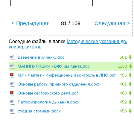
< Предыдущая
81 / 109
Следующая >
Соседние файлы в папке
Методические указания др.
университетов
Введение в клинику.doc
501
МАНИПУЛЯЦИИ - БФУ им Канта.doc
1163
МУ - Лаптев - Инфекционный контроль в ЛПО.pdf
455
Основы работы приеного отделения.docx
461
Основы сестринского дела.pdf
483
Патофизиология дыхания.docx
452
Уход за стомами.docx
458