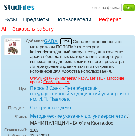
Вузы
Предметы
Пользователи
Реферат
AI
Заказать работу
Добавил:
GABA
t.me
Составляю конспекты по
материалам ПСПбГМУ.rnтелеграм:
kalecurlyrnrnДанный аккаунт создан в качестве
архива бесплатных материалов и литературы,
выложенной для ознакомительного просмотра.
Литературные издания взяты из открытых
источников для удобства использования.
Опубликованный материал нарушает ваши авторские
права?
Сообщите нам.
Первый Санкт-Петербургский
Вуз:
государственный медицинский университет
им. И.П. Павлова
Сестринское дело
Предмет:
Методические указания др. университетов
/
Файл:
МАНИПУЛЯЦИИ - БФУ им Канта
.doc
Скачиваний:
1163
Добавлен:
12.07.2021