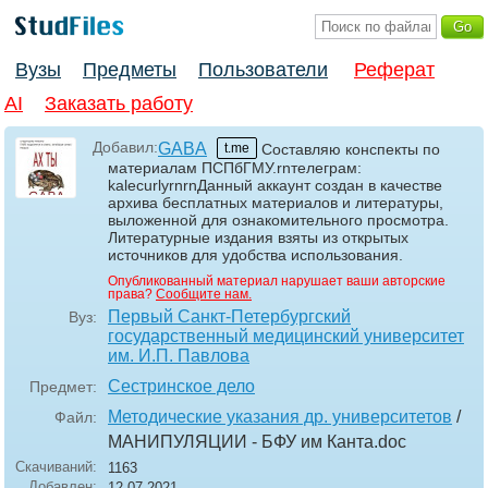
Вузы
Предметы
Пользователи
Реферат
AI
Заказать работу
Добавил:
GABA
t.me
Составляю конспекты по
материалам ПСПбГМУ.rnтелеграм:
kalecurlyrnrnДанный аккаунт создан в качестве
архива бесплатных материалов и литературы,
выложенной для ознакомительного просмотра.
Литературные издания взяты из открытых
источников для удобства использования.
Опубликованный материал нарушает ваши авторские
права?
Сообщите нам.
Первый Санкт-Петербургский
Вуз:
государственный медицинский университет
им. И.П. Павлова
Сестринское дело
Предмет:
Методические указания др. университетов
/
Файл:
МАНИПУЛЯЦИИ - БФУ им Канта
.doc
Скачиваний:
1163
Добавлен:
12.07.2021