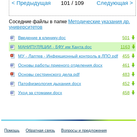
< Предыдущая
101 / 109
Следующая >
Соседние файлы в папке
Методические указания др.
университетов
Введение в клинику.doc
501
МАНИПУЛЯЦИИ - БФУ им Канта.doc
1163
МУ - Лаптев - Инфекционный контроль в ЛПО.pdf
455
Основы работы приеного отделения.docx
461
Основы сестринского дела.pdf
483
Патофизиология дыхания.docx
452
Уход за стомами.docx
458
Помощь
Обратная связь
Вопросы и предложения