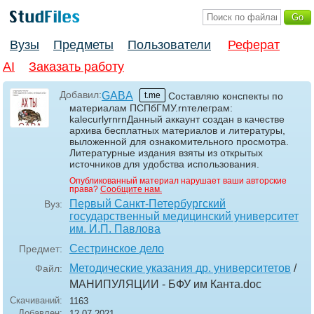
Вузы
Предметы
Пользователи
Реферат
AI
Заказать работу
Добавил:
GABA
t.me
Составляю конспекты по
материалам ПСПбГМУ.rnтелеграм:
kalecurlyrnrnДанный аккаунт создан в качестве
архива бесплатных материалов и литературы,
выложенной для ознакомительного просмотра.
Литературные издания взяты из открытых
источников для удобства использования.
Опубликованный материал нарушает ваши авторские
права?
Сообщите нам.
Первый Санкт-Петербургский
Вуз:
государственный медицинский университет
им. И.П. Павлова
Сестринское дело
Предмет:
Методические указания др. университетов
/
Файл:
МАНИПУЛЯЦИИ - БФУ им Канта
.doc
Скачиваний:
1163
Добавлен:
12.07.2021