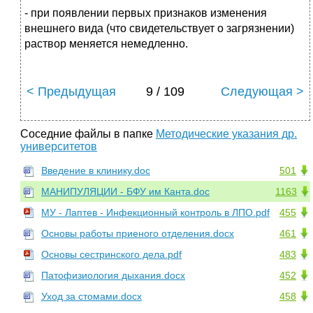
- при появлении первых признаков изменения
внешнего вида (что свидетельствует о загрязнении)
раствор меняется немедленно.
< Предыдущая
9 / 109
Следующая >
Соседние файлы в папке
Методические указания др.
университетов
Введение в клинику.doc
501
МАНИПУЛЯЦИИ - БФУ им Канта.doc
1163
МУ - Лаптев - Инфекционный контроль в ЛПО.pdf
455
Основы работы приеного отделения.docx
461
Основы сестринского дела.pdf
483
Патофизиология дыхания.docx
452
Уход за стомами.docx
458