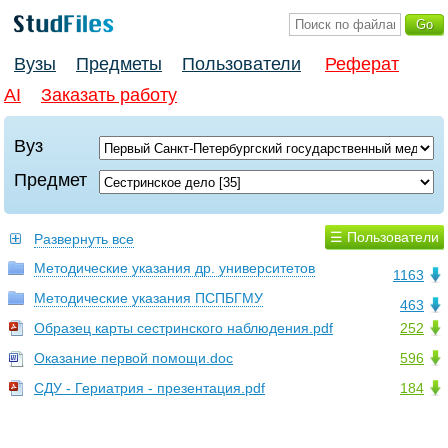
Вузы
Предметы
Пользователи
Реферат
AI
Заказать работу
Вуз
Предмет
☰ Пользователи
Развернуть все
Методические указания др. университетов
1163
Методические указания ПСПБГМУ
463
Образец карты сестринского наблюдения.pdf
252
Оказание первой помощи.doc
596
СДУ - Гериатрия - презентация.pdf
184