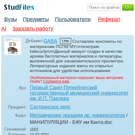
Вузы
Предметы
Пользователи
Реферат
AI
Заказать работу
Добавил:
GABA
t.me
Составляю конспекты по
материалам ПСПбГМУ.rnтелеграм:
kalecurlyrnrnДанный аккаунт создан в качестве
архива бесплатных материалов и литературы,
выложенной для ознакомительного просмотра.
Литературные издания взяты из открытых
источников для удобства использования.
Опубликованный материал нарушает ваши авторские
права?
Сообщите нам.
Первый Санкт-Петербургский
Вуз:
государственный медицинский университет
им. И.П. Павлова
Сестринское дело
Предмет:
Методические указания др. университетов
/
Файл:
МАНИПУЛЯЦИИ - БФУ им Канта
.doc
Скачиваний:
1163
Добавлен:
12.07.2021