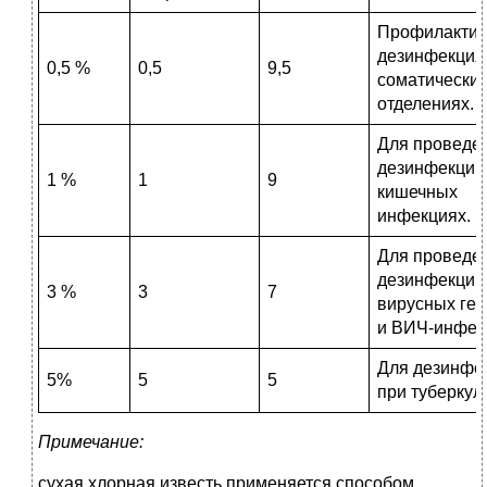
Профилактич
дезинфекция
0,5 %
0,5
9,5
соматически
отделениях.
Для проведе
дезинфекции
1 %
1
9
кишечных
инфекциях.
Для проведе
дезинфекции
3 %
3
7
вирусных геп
и ВИЧ-инфек
Для дезинфе
5%
5
5
при туберкул
Примечание:
сухая хлорная известь применяется способом