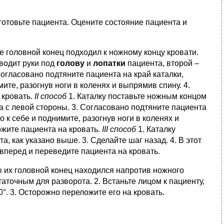
готовьте пациента. Оцените состояние пациента и
ее головной конец подходил к ножному концу кровати.
дводит руки под
голову
и
лопатки
пациента, второй –
 Согласовано подтяните пациента на край каталки,
ите, разогнув ноги в коленях и выпрямив спину. 4.
 кровать.
II способ
1. Каталку поставьте ножным концом
а с левой стороны. 3. Согласовано подтяните пациента
о к себе и поднимите, разогнув ноги в коленях и
ожите пациента на кровать.
III способ
1. Каталку
, как указано выше. 3. Сделайте шаг назад. 4. В этот
 вперед и переведите пациента на кровать.
ы их головной конец находился напротив ножного
аточным для разворота. 2. Встаньте лицом к пациенту,
°. 3. Осторожно переложите его на кровать.