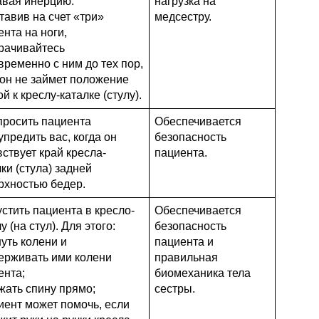
авая инерцию.
нагрузка на
тавив на счет «три»
медсестру.
ента на ноги,
рачивайтесь
временно с ним до тех пор,
 он не займет положение
й к креслу-каталке (стулу).
просить пациента
Обеспечивается
упредить вас, когда он
безопасность
вствует край кресла-
пациента.
ки (стула) задней
рхностью бедер.
устить пациента в кресло-
Обеспечивается
у (на стул). Для этого:
безопасность
нуть колени и
пациента и
ерживать ими колени
правильная
ента;
биомеханика тела
ржать спину прямо;
сестры.
циент может помочь, если