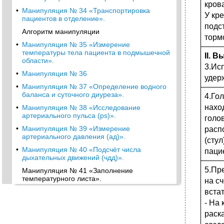
крова
•
Манипуляция № 34 «Транспортировка
У кр
пациентов в отделение».
подст
Алгоритм манипуляции
торм
•
Манипуляция № 35 «Измерение
температуры тела пациента в подмышечной
II. 
области».
3.Ис
•
Манипуляция № 36
удер
•
Манипуляция № 37 «Определение водного
баланса и суточного диуреза».
4.Го
нахо
•
Манипуляция № 38 «Исследование
артериального пульса (ps)».
голо
•
Манипуляция № 39 «Измерение
расп
артериального давления (ад)».
(стул
•
Манипуляция № 40 «Подсчёт числа
паци
дыхательных движений (чдд)».
5.Пр
Манипуляция № 41 «Заполнение
температурного листа».
на с
встат
•
Манипуляция № 42
- На 
Порционник
раск
Манипуляция № 43 «Кормление пациента,