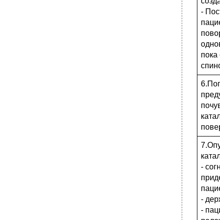
созд
находящегося на постельном режиме».
- Пос
•
Манипуляция № 44 «Кормление пациента
паци
через назогастральный зонд».
пово
•
Манипуляция № 45 «Кормление пациента
через гастростому».
одно
пока
•
Обработка кожи вокруг гастростомы
спино
Манипуляция № 46 «Введение питательных
средств парентерально».
6.По
•
Контроль за санитарным состоянием
пред
холодильника
почу
Обработка посуды:
катал
Контроль за санитарным состоянием
пове
тумбочек
Манипуляция № 47 «Приготовление
7.Оп
постели пациенту».
катал
•
Манипуляция № 48 «Смена постельного
- сог
белья».
прид
1 Способ - если пациенту разрешено
паци
поворачиваться в постели (продольное)
- де
•
Манипуляция № 49 «Смена нательного
- па
белья».