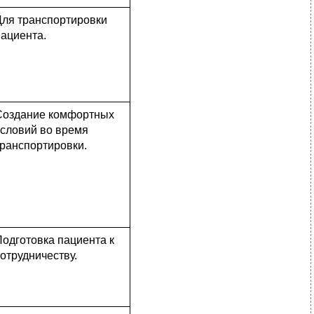
Для транспортировки
аци­ента.
Создание комфортных
условий во время
транспортировки.
Подготовка пациента к
о­трудничеству.