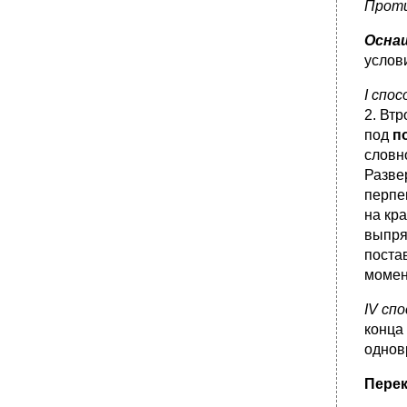
Проти
Манипуляция № 56 «Уход за ушами».
•
Манипуляция № 57 «Уход за полостью рта».
Осна
Уход за полостью рта (пациент в сознании)
услови
•
Уход за полостью рта (пациент без
I спо
сознания)
2. Вт
Манипуляция № 58 «Уход за зубными
под
п
вставными протезами».
словно
•
Манипуляция № 59 «Бритьё лица
пациента».
Разве
перпе
•
Манипуляция № 60 «Мытьё головы
пациента».
на кра
выпря
•
Манипуляция № 61 «Мытьё ног пациента».
постав
Манипуляция № 62 «Стрижка ногтей
пациента».
момен
•
Манипуляция № 63 «Техника применения
IV сп
горчичников».
конца
•
Манипуляция № 64 «Техника применения
однов
грелки»
•
Манипуляция № 65 «Постановка
Перек
согревающего компресса».