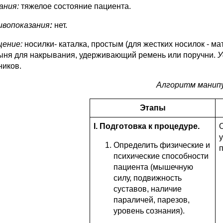
ания:
тяжелое состояние пациента.
вопоказания
:
нет.
ение:
носилки- каталка, простым (для жестких но­силок - м
ыня для накрывания, удерживающий ремень или поручни.
У
ников.
Алгоритм манипу
Этапы
I. Подготовка к процедуре.
у
Определить физические и
психические способности
паци­ента (мышечную
силу, подвиж­ность
суставов, наличие
парали­чей, парезов,
уровень сознания).