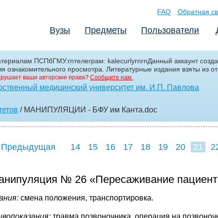
FAQ
Обратная св
Вузы
Предметы
Пользователи
териалам ПСПбГМУ.rnтелеграм: kalecurlyrnrnДанный аккаунт созда
я ознакомительного просмотра. Литературные издания взяты из от
рушает ваши авторские права?
Сообщите нам.
рственный медицинский университет им. И.П. Павлова
тетов
/ МАНИПУЛЯЦИИ - БФУ им Канта
.doc
 Предыдущая
14
15
16
17
18
19
20
21
2
29
30
31
3
анипуляция № 26 «Пересаживание пациента с
ания:
смена положения, транспортировка.
вопоказания:
травма позвоночника, операция на позвоночн