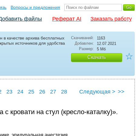
язь
Вопросы и предложения
Добавить файлы
Реферат AI
Заказать работу
н в качестве архива бесплатных
Скачиваний:
1163
крытых источников для удобства
Добавлен:
12.07.2021
Размер:
5 Мб
☆
Скачать
2
23
24
25
26
27
28
Следующая >
>>
2
33
 кровати на стул (кресло-каталку)».
ике, эпидуральная анестезия.