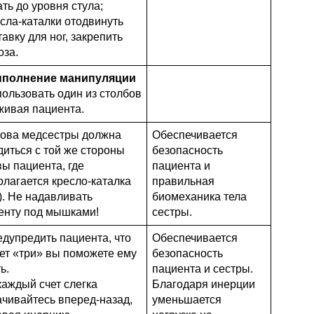
ть до уровня стула;
есла-каталки отодвинуть
авку для ног, закрепить
оза.
Выполнение манипуляции
пользовать один из столбов
живая пациента.
лова медсестры должна
Обеспечивается
диться с той же стороны
безопасность
вы пациента, где
пациента и
олагается кресло-каталка
правильная
). Не надавливать
биомеханика тела
енту под мышками!
сестры.
едупредить пациента, что
Обеспечивается
чет «три» вы поможете ему
безопасность
ь.
пациента и сестры.
каждый счет слегка
Благодаря инерции
ачивайтесь вперед-назад,
уменьшается