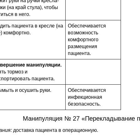
жит руки на ручки кресла-
ки (на край стула), чтобы
иться в него.
дить пациента в кресле (на
Обеспечивается
е) комфортно.
возможность
комфортного
размещения
пациента.
 Завершение манипуляции.
ять тормоз и
спортировать пациента.
ымыть и осушить руки.
Обеспечивается
инфекционная
безопасность.
Манипуляция № 27 «Перекладывание па
ания:
доставка пациента в операционную.