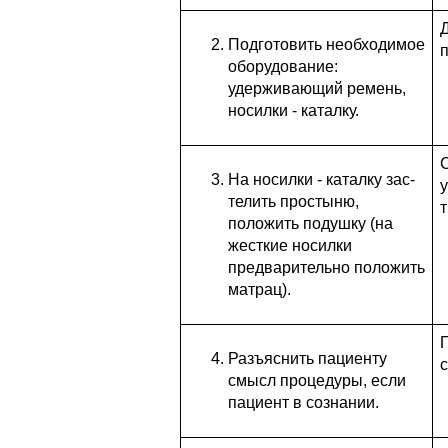
Подготовить необходимое
п
оборудование:
удерживающий ремень,
носилки - каталку.
На носилки - каталку зас­
телить простыню,
положить по­душку (на
жесткие носилки
предварительно положить
мат­рац).
Разъяснить пациенту
с
смысл процедуры, если
пациент в сознании.