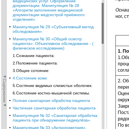
медицинских услуг. Оформление
документации. Манипуляция № 28
Оснащ
«Алгоритм заполнения медицинской
документации медсестрой приёмного
ног, ст
отделения».
•
Манипуляция № 29 «Субъективный метод
обследования».
•
Манипуляция № 30 «Общий осмотр
пациента». Объективное обследование - (
физическое исследование)
1. П
1.Сознание пациента:
1.Об
2.Положение пациента:
проц
согл
3.Общее сотояние:
◄Содержание◄
•
4.Состояние кожи:
2. Об
5.Состяние видимых слизистых оболочек:
пере
6.Состояние костно-мышечной системы.
Оцен
окру
•
Полная санитарная обработка пациента
Закр
•
Частичная санитарная обработка пациента.
Поста
•
Манипуляция № 32 «Санитарная обработка
рядо
пациента при обнаружении педикулёза».
По в
•
Манипуляция № 33 «Антропометрия».