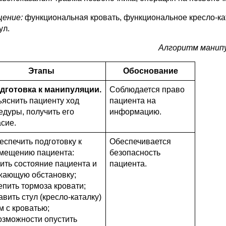
ение:
функциональная кровать, функциональное кресло-к
ул.
Алгоритм манипу
Этапы
Обоснование
одготовка к манипуляции.
Соблюдается право
ъяснить пациенту ход
пациента на
едуры, получить его
информацию.
асие.
еспечить подготовку к
Обеспечивается
мещению пациента:
безопасность
ить состояние пациента и
пациента.
жающую обстановку;
епить тормоза кровати;
вить стул (кресло-каталку)
м с кроватью;
озможности опустить