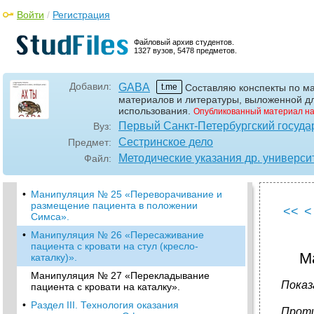
в постели
Войти
/
Регистрация
•
Манипуляция № 21 «Переворачивание и
размещение пациента в положении на
Файловый архив студентов.
боку».
1327 вузов, 5478 предметов.
•
Манипуляция № 22 «Переворачивание и
размещение пациента в положении на
Добавил:
GABA
спине».
t.me
Составляю конспекты по ма
материалов и литературы, выложенной дл
•
Манипуляция № 23 «Переворачивание и
использования.
Опубликованный материал на
размещение пациента в положении на
Первый Санкт-Петербургский госуда
Вуз:
животе».
Сестринское дело
Предмет:
Алгоритм манипуляции
Методические указания др. универси
Файл:
•
Манипуляция № 24 «Размещение пациента
в положении Фаулера».
•
Манипуляция № 25 «Переворачивание и
размещение пациента в положении
<<
<
Симса».
•
Манипуляция № 26 «Пересаживание
пациента с кровати на стул (кресло-
М
каталку)».
Манипуляция № 27 «Перекладывание
Показ
пациента с кровати на каталку».
•
Раздел III. Технология оказания
Проти