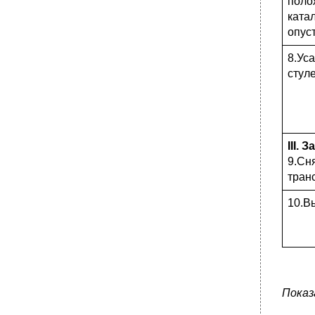
поло
•
Манипуляция № 50 «Уход за естественными
катал
складками кожи пациента».
опуст
•
Шкала Ватерлоу
•
Профилактика пролежней.
8.Уса
стул
Общие подходы к профилактике.
•
Рекомендуемый план ухода при риске
развития пролежней (у лежачего пациента)
V. Рекомендуемый план ухода при риске
развития пролежней (у пациента, который
может сидеть)
III.
9.Сн
•
Клиническая картина и особенности
диагностики.
тран
Манипуляция № 51 «Подача судна и
10.В
мочеприёмника».
•
Манипуляция № 52 «Подмывание
пациента».
•
Утренний туалет пациента.
Манипуляция № 53 «Умывание пациента».
•
Манипуляция № 54 «Уход за глазами».
Показ
•
Манипуляция № 55 «Уход за носом».