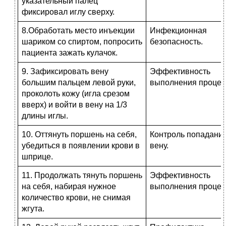
указательный палец
фиксировал иглу сверху.
8.Обработать место инъекции
Инфекционная
шариком со спиртом, попросить
безопасность.
пациента зажать кулачок.
9. Зафиксировать вену
Эффективность
большим пальцем левой руки,
выполне­ния процед
про­колоть кожу (игла срезом
вверх) и войти в вену на 1/3
длины иглы.
10. Оттянуть поршень на себя,
Контроль попадания
убедиться в появлении крови в
вену.
шприце.
11. Продолжать тянуть поршень
Эффективность
на себя, набирая нужное
выполне­ния процед
количество крови, не снимая
жгута.