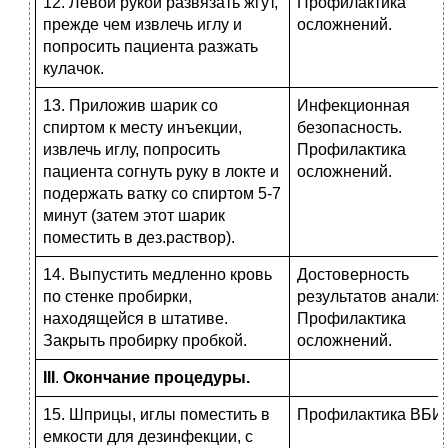
12. Левой рукой развязать жгут,
Профилактика
прежде чем извлечь иглу и
осложнений.
попросить пациента разжать
кулачок.
13. Приложив шарик со
Инфекционная
спиртом к месту инъекции,
безопасность.
извлечь иглу, попросить
Профилактика
пациента согнуть руку в локте и
осложнений.
подержать ватку со спиртом 5-7
минут (затем этот шарик
поместить в дез.раствор).
14. Выпустить медленно кровь
Достоверность
по стенке пробирки,
результатов анализ
находящейся в штативе.
Профилактика
Закрыть пробирку пробкой.
осложнений.
III
.
Окончание процедуры.
15. Шприцы, иглы поместить в
Профилактика ВБИ.
емкости для дезинфекции, с