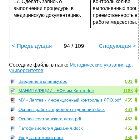
17. Сделать запись о
Контроль кол-ва
выполнении процедуры в
выполненных проце
медицинскую документацию.
преемственность в
работе медсестры.
< Предыдущая
94 / 109
Следующая >
Соседние файлы в папке
Методические указания др.
университетов
Введение в клинику.doc
501
МАНИПУЛЯЦИИ - БФУ им Канта.doc
1163
МУ - Лаптев - Инфекционный контроль в ЛПО.pdf
455
Основы работы приеного отделения.docx
461
Основы сестринского дела.pdf
483
Патофизиология дыхания.docx
452
Уход за стомами.docx
458