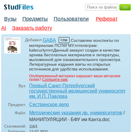
Вузы
Предметы
Пользователи
Реферат
AI
Заказать работу
Добавил:
GABA
t.me
Составляю конспекты по
материалам ПСПбГМУ.rnтелеграм:
kalecurlyrnrnДанный аккаунт создан в качестве
архива бесплатных материалов и литературы,
выложенной для ознакомительного просмотра.
Литературные издания взяты из открытых
источников для удобства использования.
Опубликованный материал нарушает ваши авторские
права?
Сообщите нам.
Первый Санкт-Петербургский
Вуз:
государственный медицинский университет
им. И.П. Павлова
Сестринское дело
Предмет:
Методические указания др. университетов
/
Файл:
МАНИПУЛЯЦИИ - БФУ им Канта
.doc
Скачиваний:
1163
Добавлен:
12.07.2021