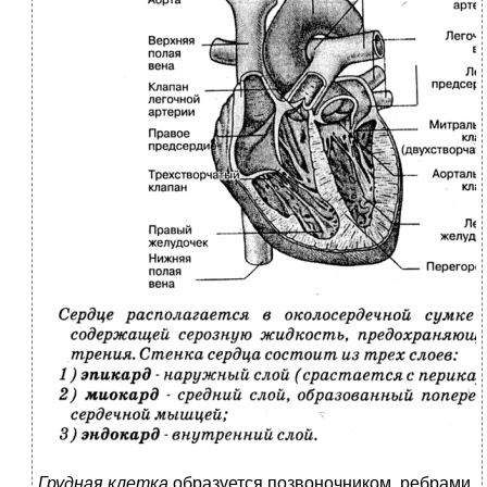
Грудная клетка
образуется позвоночником, ребрами