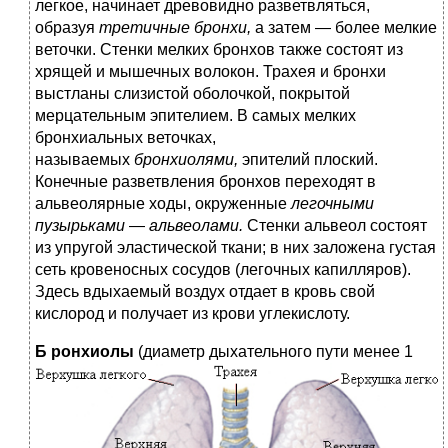
легкое, начинает древовидно разветвляться,
образуя
третичные бронхи,
а затем — более мелкие
веточки. Стенки мелких бронхов также состоят из
хрящей и мышечных волокон. Трахея и бронхи
выстланы слизистой оболочкой, покрытой
мерцательным эпителием. В самых мелких
бронхиальных веточках,
называемых
бронхиолями,
эпителий плоский.
Конечные разветвления бронхов переходят в
альвеолярные ходы, окруженные
легочными
пузырьками
—
альвеолами.
Стенки альвеол состоят
из упругой эластической ткани; в них заложена густая
сеть кровеносных сосудов (легочных капилляров).
Здесь вдыхаемый воздух отдает в кровь свой
кислород и получает из крови углекислоту.
Б
ронхиолы
(диаметр дыхательного пути менее 1