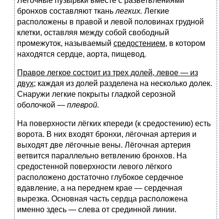
Легочные пузырьки вместе с разветвлениями
бронхов составляют ткань
легких.
Легкие
расположены в правой и левой половинах грудной
клетки, оставляя между собой свободный
промежуток, называемый
средостением
, в котором
находятся сердце, аорта, пищевод.
Правое легкое состоит из трех долей, левое — из
двух
; каждая из долей разделена на несколько долек.
Снаружи легкие покрыты гладкой серозной
оболочкой —
плеврой.
На поверхности лёгких кпереди (к средостению) есть
ворота. В них входят бронхи, лёгочная артерия и
выходят две лёгочные вены. Лёгочная артерия
ветвится параллельно ветвлению бронхов. На
средостенной поверхности левого лёгкого
расположено достаточно глубокое сердечное
вдавление, а на переднем крае — сердечная
вырезка. Основная часть сердца расположена
именно здесь — слева от срединной линии.