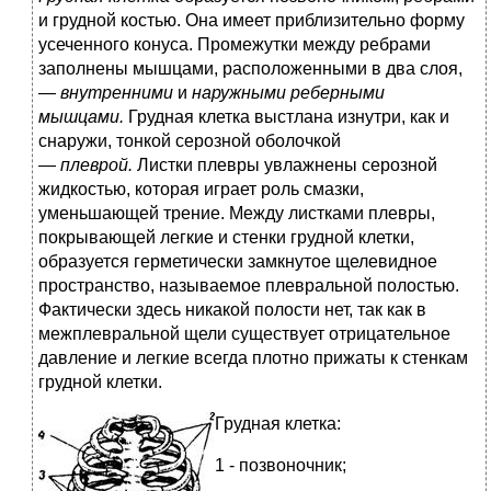
и грудной костью. Она имеет приблизительно форму
усеченного конуса. Промежутки между ребрами
заполнены мышцами, расположенными в два слоя,
—
внутренними
и
наружными реберными
мышцами.
Грудная клетка выстлана изнутри, как и
снаружи, тонкой серозной оболочкой
—
плеврой.
Листки плевры увлажнены серозной
жидкостью, которая играет роль смазки,
уменьшающей трение. Между листками плевры,
покрывающей легкие и стенки грудной клетки,
образуется герметически замкнутое щелевидное
пространство, называемое плевральной полостью.
Фактически здесь никакой полости нет, так как в
межплевральной щели существует отрицательное
давление и легкие всегда плотно прижаты к стенкам
грудной клетки.
Грудная клетка:
1 - позвоночник;