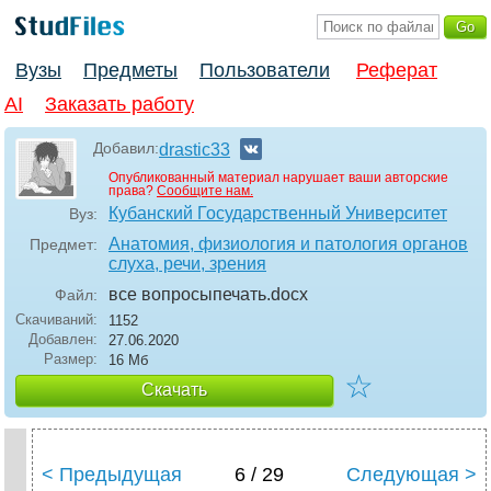
Вузы
Предметы
Пользователи
Реферат
AI
Заказать работу
Добавил:
drastic33
Опубликованный материал нарушает ваши авторские
права?
Сообщите нам.
Кубанский Государственный Университет
Вуз:
Анатомия, физиология и патология органов
Предмет:
слуха, речи, зрения
все вопросыпечать
.docx
Файл:
Скачиваний:
1152
Добавлен:
27.06.2020
Размер:
16 Мб
☆
Скачать
< Предыдущая
6 / 29
Следующая >