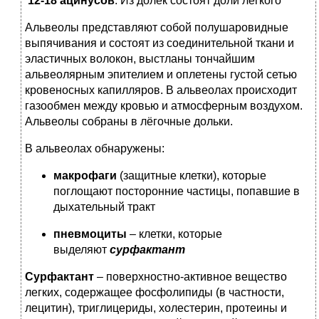
12-18 ацинусов
. Из долек состоят доли легкого
Альвеолы представляют собой полушаровидные
выпячивания и состоят из соединительной ткани и
эластичных волокон, выстланы тончайшим
альвеолярным эпителием и оплетены густой сетью
кровеносных капилляров. В альвеолах происходит
газообмен между кровью и атмосферным воздухом.
Альвеолы собраны в лёгочные дольки.
В альвеолах обнаружены:
макрофаги
(защитные клетки), которые
поглощают посторонние частицы, попавшие в
дыхательный тракт
пневмоциты
– клетки, которые
выделяют
сурфактант
Сурфактант
– поверхностно-активное вещество
легких, содержащее фосфолипиды (в частности,
лецитин), триглицериды, холестерин, протеины и