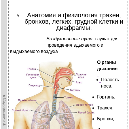
Анатомия и физиология трахеи,
бронхов, легких, грудной клетки и
диафрагмы.
Воздухоносные пути
, служат для
проведения вдыхаемого и
выдыхаемого воздуха
О
рганы
дыхания:
Полость
носа,
►Содержание►
Гортань,
Трахея,
Бронхи,