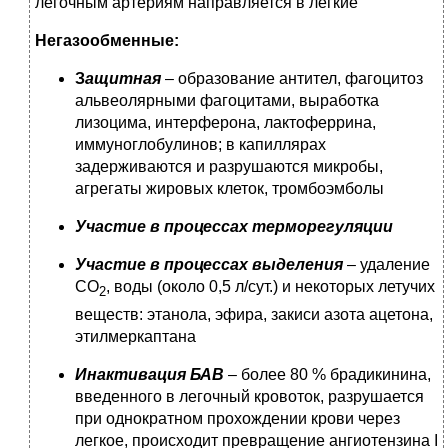
легочным артериям направляется в легкие
Негазообменные:
З
ащитная
– образование антител, фагоцитоз
альвеолярными фагоцитами, выработка
лизоцима, интерферона, лактоферрина,
иммуноглобулинов; в капиллярах
задерживаются и разрушаются микробы,
агрегаты жировых клеток, тромбоэмболы
Участие в процессах терморегуляции
Участие в процессах выделения
– удаление
СО
, воды (около 0,5 л/сут.) и некоторых летучих
2
веществ: этанола, эфира, закиси азота ацетона,
этилмеркаптана
Инактивация БАВ
– более 80 % брадикинина,
введенного в легочный кровоток, разрушается
при однократном прохождении крови через
легкое, происходит превращение ангиотензина I