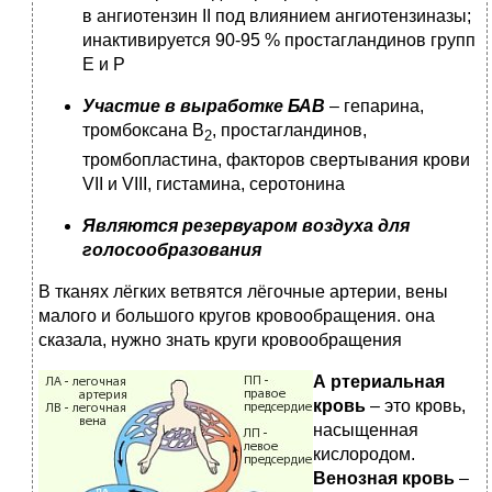
в ангиотензин II под влиянием ангиотензиназы;
инактивируется 90-95 % простагландинов групп
Е и Р
Участие в выработке БАВ
–
гепарина,
тромбоксана В
, простагландинов,
2
тромбопластина, факторов свертывания крови
VII и VIII, гистамина, серотонина
Являются резервуаром воздуха для
голосообразования
В тканях лёгких ветвятся лёгочные артерии, вены
малого и большого кругов кровообращения. она
сказала, нужно знать круги кровообращения
А
ртериальная
кровь
– это кровь,
насыщенная
кислородом.
Венозная кровь
–