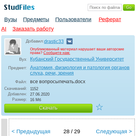
Вузы
Предметы
Пользователи
Реферат
AI
Заказать работу
Добавил:
drastic33
Опубликованный материал нарушает ваши авторские
права?
Сообщите нам.
Кубанский Государственный Университет
Вуз:
Анатомия, физиология и патология органов
Предмет:
слуха, речи, зрения
все вопросыпечать
.docx
Файл:
Скачиваний:
1152
Добавлен:
27.06.2020
Размер:
16 Мб
☆
Скачать
< Предыдущая
28 / 29
Следующая >