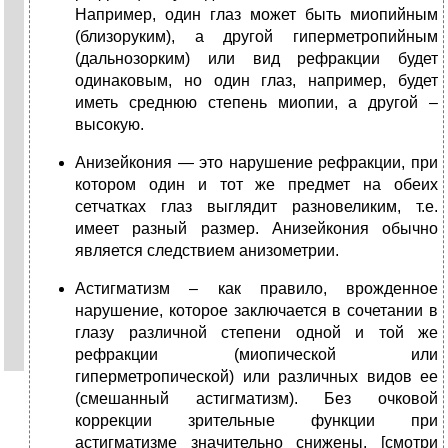
Например, один глаз может быть миопийным
(близоруким), а другой гиперметропийным
(дальнозорким) или вид рефракции будет
одинаковым, но один глаз, например, будет
иметь среднюю степень миопии, а другой –
высокую.
Анизейкония — это нарушение рефракции, при
котором один и тот же предмет на обеих
сетчатках глаз выглядит разновеликим, т.е.
имеет разный размер. Анизейкония обычно
является следствием анизометрии.
Астигматизм – как правило, врожденное
нарушение, которое заключается в сочетании в
глазу различной степени одной и той же
рефракции (миопической или
гиперметропической) или различных видов ее
(смешанный астигматизм). Без очковой
коррекции зрительные функции при
астигматизме значительно снижены. [смотри