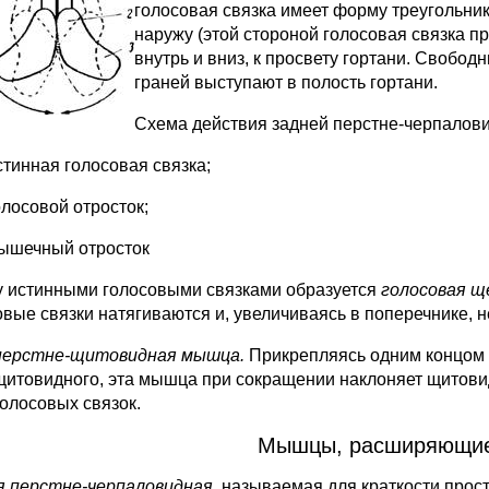
голосовая связка имеет форму треугольник
наружу (этой стороной голосовая связка пр
внутрь и вниз, к просвету гортани. Свобод
граней выступают в полость гортани.
Схема действия задней перстне-черпало
стинная голосовая связка;
олосовой отросток;
ышечный отросток
 истинными голосовыми связками образуется
голосовая щ
овые связки натягиваются и, увеличиваясь в поперечнике, 
перстне-щитовидная мышца.
Прикрепляясь одним концом 
щитовидного, эта мышца при сокращении наклоняет щитов
голосовых связок.
Мышцы, расширяющие
я перстне-черпаловидная,
называемая для краткости прос