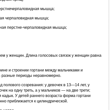
перстнечерпаловидная мышца;
ная черпаловидная мышца;
ьная перстне-черпаловидная мышца;
 чем у женщин. Длина голосовых связок у женщин равна
чине и строении гортани между мальчиками и
 в разные периоды неравномерно.
д полового созревания: у девочек в 13—14 лет, у
чек на одну треть, а у мальчиков — на две трети;
я кадык. У детей раннего возраста форма гортани
нно приближается к цилиндрической.