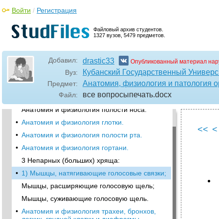
Войти
/
Регистрация
Файловый архив студентов.
1327 вузов, 5479 предметов.
Добавил:
drastic33
Опубликованный материал нар
Кубанский Государственный Универс
Вуз:
Анатомия, физиология и патология ор
Предмет:
все вопросыпечать
.docx
Файл:
•
Вопросы для подготовки к экзамену
Анатомия и физиология полости носа.
•
Анатомия и физиология глотки.
<<
<
•
Анатомия и физиология полости рта.
•
Анатомия и физиология гортани.
3 Непарных (больших) хряща:
•
1) Мышцы, натягивающие голосовые связки;
Мышцы, расширяющие голосовую щель;
Мышцы, суживающие голосовую щель.
•
Анатомия и физиология трахеи, бронхов,