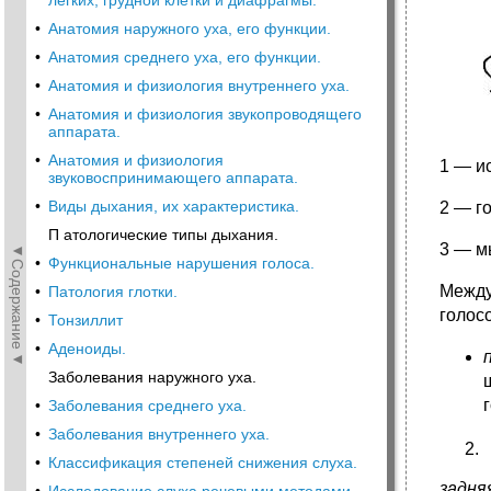
легких, грудной клетки и диафрагмы.
•
Анатомия наружного уха, его функции.
•
Анатомия среднего уха, его функции.
•
Анатомия и физиология внутреннего уха.
•
Анатомия и физиология звукопроводящего
аппарата.
•
Анатомия и физиология
1 — и
звуковоспринимающего аппарата.
•
Виды дыхания, их характеристика.
2 — г
П атологические типы дыхания.
3 — м
◄Содержание◄
•
Функциональные нарушения голоса.
Между
•
Патология глотки.
голос
•
Тонзиллит
•
Аденоиды.
Заболевания наружного уха.
•
Заболевания среднего уха.
•
Заболевания внутреннего уха.
•
Классификация степеней снижения слуха.
задня