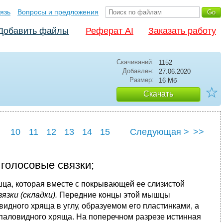
язь
Вопросы и предложения
Добавить файлы
Реферат AI
Заказать работу
Скачиваний:
1152
Добавлен:
27.06.2020
Размер:
16 Мб
☆
Скачать
10
11
12
13
14
15
Следующая >
>>
22
23
24
25
голосовые связки;
ца, которая вместе с покрывающей ее слизистой
язки (складки).
Передние концы этой мышцы
идного хряща в углу, образуемом его пластинками, а
рпаловидного хряща. На поперечном разрезе истинная