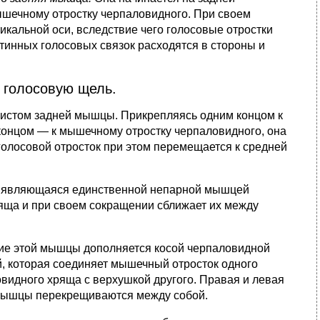
ышечному отростку черпаловидного. При своем
кальной оси, вследствие чего голосовые отростки
тинных голосовых связок расходятся в стороны и
голосовую щель.
истом задней мышцы. Прикрепляясь одним концом к
 концом — к мышечному отростку черпаловидного, она
голосовой отросток при этом перемещается к средней
, являющаяся единственной непарной мышцей
яща и при своем сокращении сближает их между
ие этой мышцы дополняется косой черпаловидной
 которая соединяет мышечный отросток одного
видного хряща с верхушкой другого. Правая и левая
мышцы перекрещиваются между собой.