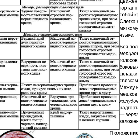
Движени
гортанн
собой к
Слегка 
мягкому
языке.
Вся пол
мерцат
голосов
боковых
складки
связкам
Между 
мешков
желудо
надгорт
—
черп
заложе
П
оложение