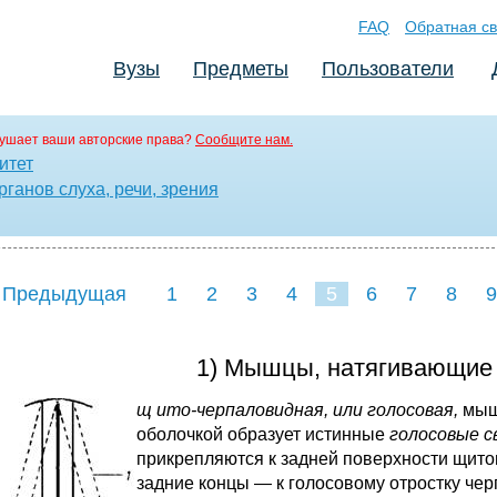
FAQ
Обратная св
Вузы
Предметы
Пользователи
ушает ваши авторские права?
Сообщите нам.
итет
ганов слуха, речи, зрения
 Предыдущая
1
2
3
4
5
6
7
8
9
16
17
18
19
20
21
1) Мышцы, натягивающие 
щ
ито-черпаловидная, или
голосовая,
мыш
оболочкой образует истинные
голосовые св
прикрепляются к задней поверхности щитов
задние концы — к голосовому отростку че