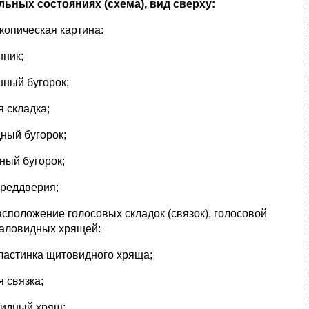
ьных состояниях (схема), вид сверху:
скопическая картина:
нник;
нный бугорок;
я складка;
дный бугорок;
дный бугорок;
преддверия;
асположение голосовых складок (связок), голосовой
паловидных хрящей:
пластинка щитовидного хряща;
я связка;
видный хрящ;