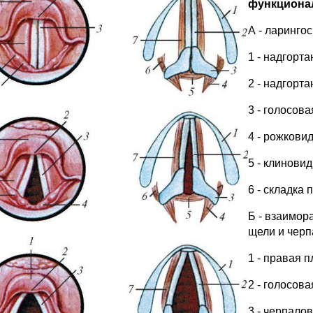
функционал
А - ларинго
1 - надгорта
2 - надгорта
3 - голосова
4 - рожкови
5 - клинови
6 - складка 
Б - взаимор
щели и чер
1 - правая 
2 - голосова
3 - черпало