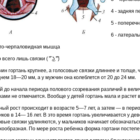
4 - задняя 
5 - попереч
6 - латерал
ито-черпаловидная мышца
 всего лишь связки ( ͡° ͜ʖ ͡°)
чин гортань крупнее, а голосовые связки длиннее и толще,
днем 18—20 мм, а у мужчин она колеблется от 20 до 24 мм.
ей до начала периода полового созревания различий в вели
ками не отмечается. Вообще у детей гортань мала и растет
ный рост происходит в возрасте 5—7 лет, а затем — в перио
ков в 14— 16 лет. В это время гортань увеличивается у дево
овые связки удлиняются, у мальчиков начинает обозначатьс
кообразная. По мере роста ребенка форма гортани постепе