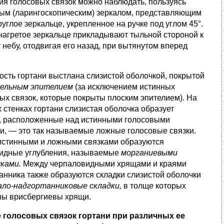
я голосовых связок можно наблюдать, пользуясь
ым (ларингоскопическим) зеркалом, представляющим
руглое зеркальце, укрепленное на ручке под углом 45°.
нагретое зеркальце прикладывают тыльной стороной к
 небу, отодвигая его назад, при вытянутом вперед
ость гортани выстлана слизистой оболочкой, покрытой
ельным эпителием
(за исключением истинных
ых связок, которые покрыты плоским эпителием). На
 стенках гортани слизистая оболочка образует
, расположенные над истинными голосовыми
и, — это так называемые ложные голосовые связки.
истинными и ложными связками образуются
идные углубления, называемые
морганиевыми
чками.
Между черпаловидными хрящами и краями
анника также образуются складки слизистой оболочки
ало-надгортанниковые складки,
в толще которых
ны врисбергиевы хрящи.
 голосовых связок гортани при различных ее