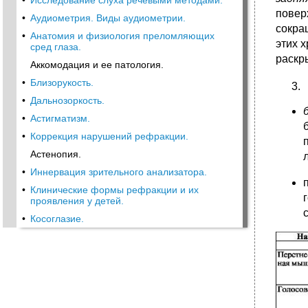
•
Исследование слуха речевыми методами.
повер
•
Аудиометрия. Виды аудиометрии.
сокра
•
Анатомия и физиология преломляющих
этих 
сред глаза.
раскр
Аккомодация и ее патология.
•
Близорукость.
•
Дальнозоркость.
•
Астигматизм.
•
Коррекция нарушений рефракции.
Астенопия.
•
Иннервация зрительного анализатора.
•
Клинические формы рефракции и их
проявления у детей.
•
Косоглазие.