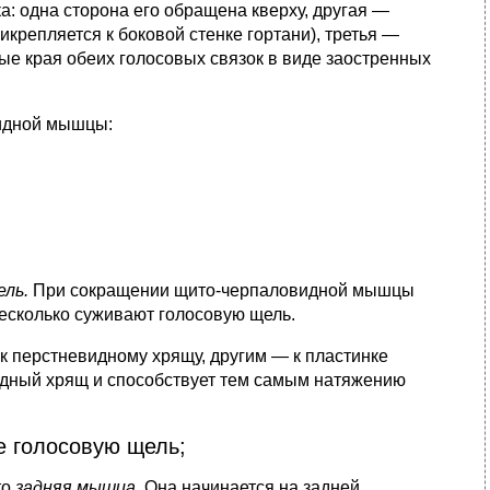
а: одна сторона его обращена кверху, другая —
икрепляется к боковой стенке гортани), третья —
ные края обеих голосовых связок в виде заостренных
видной мышцы:
ель.
При сокращении щито-черпаловидной мышцы
несколько суживают голосовую щель.
к перстневидному хрящу, другим — к пластинке
идный хрящ и способствует тем самым натяжению
 голосовую щель;
то
задняя мышца.
Она начинается на задней