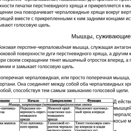
хности печатки перстневидного хряща и прикрепляется к м
щении она поворачивает черпаловидные хрящи вокруг верти
хрящей вместе с прикрепленными к ним задними концами ис
ывают голосовую щель.
Мышцы, суживающие 
боковая перстне-черпаловидная
мышца, служащая антагон
боковой поверхности дуги перстневидного хряща, а другим
при своем сокращении тянет мышечный отросток вперед, а 
линии и замыкает голосовую щель.
поперечная черпаловидная, или просто поперечная мышца
гортани. Она соединяет между собой оба черпаловидных хр
собой, способствуя тем самым замыканию голосовой щели.
Д
ейств
мышцей,
черпало
косые 