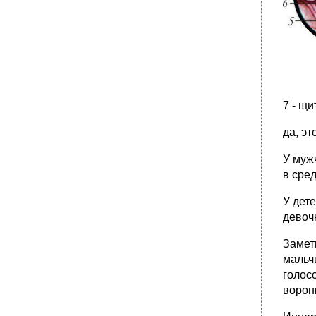
7 - щ
да, это
У муж
в сре
У дет
девоч
Замет
мальчи
голос
ворон