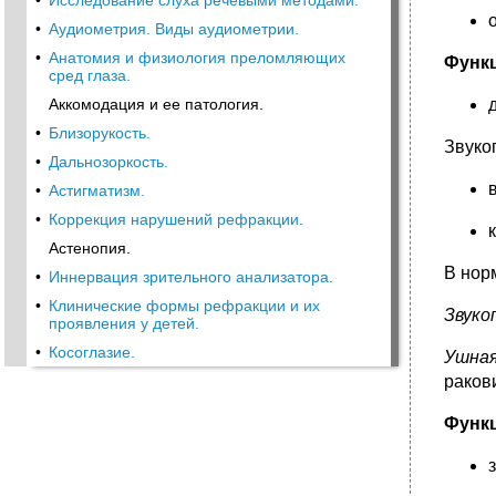
•
Исследование слуха речевыми методами.
•
Аудиометрия. Виды аудиометрии.
•
Анатомия и физиология преломляющих
Функ
сред глаза.
Аккомодация и ее патология.
•
Близорукость.
Звуко
•
Дальнозоркость.
•
Астигматизм.
•
Коррекция нарушений рефракции.
Астенопия.
В нор
•
Иннервация зрительного анализатора.
•
Клинические формы рефракции и их
Звуко
проявления у детей.
•
Косоглазие.
Ушная
раков
Функ