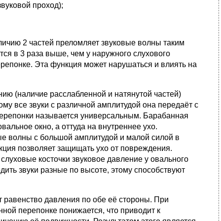
звуковой проход);
аличию 2 частей преломляет звуковые волны таким
тся в 3 раза выше, чем у наружного слухового
ерепонке. Эта функция может нарушаться и влиять на
нию (наличие расслабленной и натянутой частей)
му все звуки с различной амплитудой она передаёт с
 перепонки называется универсальным. Барабанная
вальное окно, а оттуда на внутреннее ухо.
ые волны с большой амплитудой и малой силой в
кция позволяет защищать ухо от повреждения.
 слуховые косточки звуковое давление у овального
дить звуки разные по высоте, этому способствуют
 равенство давления по обе её стороны. При
нной перепонке понижается, что приводит к