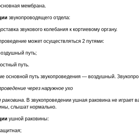
основная мембрана.
ции
звукопроводящего отдела:
доставка звукового колебания к кортиевому органу.
проведение может осуществляться 2 путями:
воздушный путь;
костный путь.
ме основной путь звукопроведения — воздушный. Звукопро
проведение через наружное ухо
 раковина
. В звукопроведении ушная раковина не играет 
ины, слышат нормально.
ции
ушной раковины:
защитная;