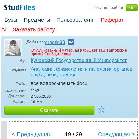
Вузы
Предметы
Пользователи
Реферат
AI
Заказать работу
Добавил:
drastic33
Опубликованный материал нарушает ваши авторские
права?
Сообщите нам.
Кубанский Государственный Университет
Вуз:
Анатомия, физиология и патология органов
Предмет:
слуха, речи, зрения
все вопросыпечать
.docx
Файл:
Скачиваний:
1152
Добавлен:
27.06.2020
Размер:
16 Мб
☆
Скачать
< Предыдущая
19 / 29
Следующая >