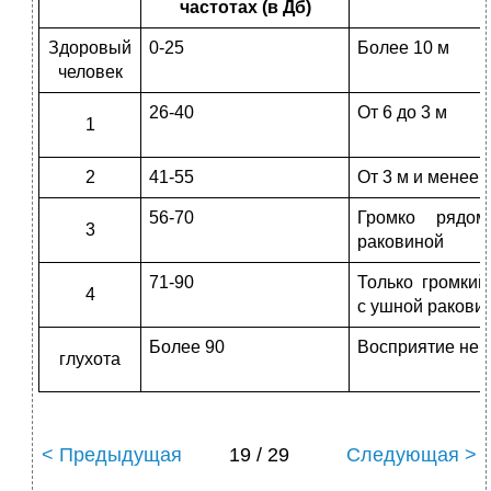
частотах (в Дб)
Здоровый
0-25
Более 10 м
человек
26-40
От 6 до 3 м
1
2
41-55
От 3 м и менее
56-70
Громко рядо
3
раковиной
71-90
Только громкий
4
с ушной ракови
Более 90
Восприятие не
глухота
< Предыдущая
19 / 29
Следующая >