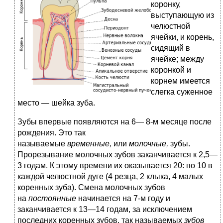
коронку,
выступающую из
челюстной
ячейки, и корень,
сидящий в
ячейке; между
коронкой и
корнем имеется
слегка суженное
место — шейка зуба.
Зубы впервые появляются на 6— 8-м месяце после
рождения. Это так
называемые
временные,
или
молочные,
зубы.
Прорезывание молочных зубов заканчивается к 2,5—
3 годам. К этому времени их оказывается 20: по 10 в
каждой челюстной дуге (4 резца, 2 клыка, 4 малых
коренных зуба). Смена молочных зубов
на
постоянные
начинается на 7-м году и
заканчивается к 13—14 годам, за исключением
последних коренных зубов, так называемых
зубов