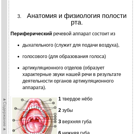
Анатомия и физиология полости
рта.
Периферический
речевой аппарат состоит из
дыхательного (служит для подачи воздуха),
голосового (для образования голоса)
артикуляционного отделов (образует
характерные звуки нашей речи в результате
деятельности органов артикуляционного
аппарата).
1
твердое нёбо
►Содержание►
2
зубы
3
верхняя губа
6
нижняя губа