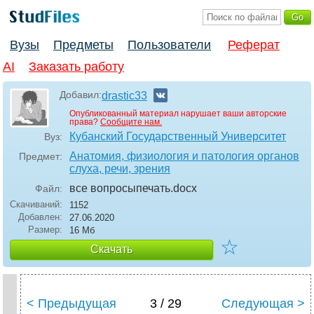
Вузы
Предметы
Пользователи
Реферат
AI
Заказать работу
Добавил:
drastic33
Опубликованный материал нарушает ваши авторские
права?
Сообщите нам.
Кубанский Государственный Университет
Вуз:
Анатомия, физиология и патология органов
Предмет:
слуха, речи, зрения
все вопросыпечать
.docx
Файл:
Скачиваний:
1152
Добавлен:
27.06.2020
Размер:
16 Мб
☆
Скачать
< Предыдущая
3 / 29
Следующая >