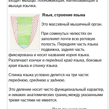
входят мышцы:
поднимающая, натягивающая и
мышца язычка
.
Язык, строение языка
Это массивный мышечный орган.
При сомкнутых челюстях он
заполняет почти всю ротовую
полость. Передняя часть языка
подвижна, задняя часть
фиксирована и носит название
корня языка
.
Различают
кончик
и
передний край
языка,
боковые
края
языка и
спинку языка
.
Спинка языка условно делится на три части:
переднюю, среднюю и заднюю
.
Это деление носит чисто функциональный характер,
и никаких анатомических границ между указанными
тремя частями не имеется.