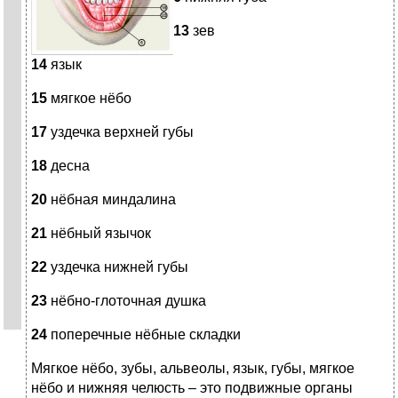
13
зев
14
язык
15
мягкое нёбо
17
уздечка верхней губы
18
десна
20
нёбная миндалина
21
нёбный язычок
22
уздечка нижней губы
23
нёбно-глоточная душка
24
поперечные нёбные складки
Мягкое нёбо, зубы, альвеолы, язык, губы, мягкое
нёбо и нижняя челюсть – это подвижные органы