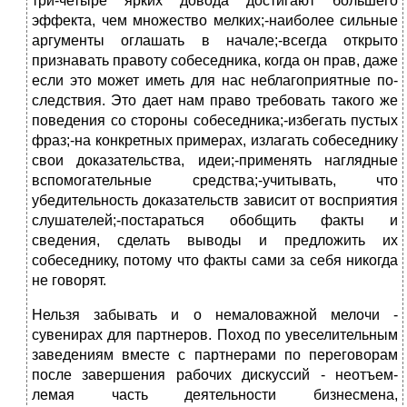
три-четыре ярких довода достигают большего
эффекта, чем множество мелких;-наиболее сильные
аргументы оглашать в начале;-всегда открыто
признавать правоту собеседника, когда он прав, даже
если это может иметь для нас неблагоприятные по­
следствия. Это дает нам право требовать такого же
поведения со стороны собеседника;-избегать пустых
фраз;-на конкретных примерах, излагать собеседнику
свои доказательства, идеи;-применять наглядные
вспомогательные средства;-учитывать, что
убедительность доказательств зависит от восприятия
слушателей;-постараться обобщить факты и
сведения, сделать выводы и предложить их
собеседнику, потому что факты сами за себя никогда
не говорят.
Нельзя забывать и о немаловажной мелочи -
сувенирах для партнеров. Поход по увеселительным
заведениям вместе с партнерами по переговорам
после завершения рабочих дискуссий - неотъем­
лемая часть деятельности бизнесмена,