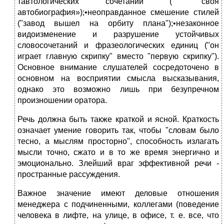
тавтологических сочетаний ( "своя
автобиография»);•неоправданное смешение стилей
("завод вышел на орбиту плана");•незаконное
видоизменение и разрушение устойчивых
словосочетаний и фразеологических единиц ("он
играет главную скрипку" вместо "первую скрипку").
Основное внимание слушателей сосредоточено в
основном на восприятии смысла высказывания,
однако это возможно лишь при безупречном
произношении оратора.
Речь должна быть также краткой и ясной. Краткость
означает умение говорить так, чтобы "словам было
тесно, а мыслям просторно", способность излагать
мысли точно, сжато и в то же время энергично и
эмоционально. Злейший враг эффективной речи -
пространные рассуждения.
Важное значение имеют деловые отношения
менеджера с подчиненными, коллегами (поведение
человека в лифте, на улице, в офисе, т. е. все, что