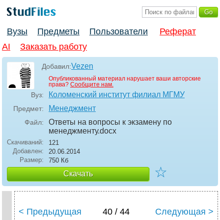
Вузы
Предметы
Пользователи
Реферат
AI
Заказать работу
Vezen
Добавил:
Опубликованный материал нарушает ваши авторские
права?
Сообщите нам.
Коломенский институт филиал МГМУ
Вуз:
Менеджмент
Предмет:
Ответы на вопросы к экзамену по
Файл:
менеджменту
.docx
Скачиваний:
121
Добавлен:
20.06.2014
Размер:
750 Кб
☆
Скачать
< Предыдущая
40 / 44
Следующая >