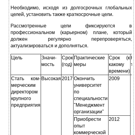
Необходимо, исходя из долгосрочных глобальных
целей, установить также краткосрочные цели.
Рассмотренные цели фиксируются в
профессиональном (карьерном) плане, который
должен регулярно перепроверяться,
актуализироваться и дополняться.
Цель
Значи­
Срок
Практические
Срок (к
К
мость
(год)
меры
какому
т
времени)
Стать ком­
Высокая
2017
Окончить
2009
мерческим
университет
директором
по
крупного
специальности
предприятия
"Ме­неджмент
организации"
Приобрести
2012
опыт
коммерческой