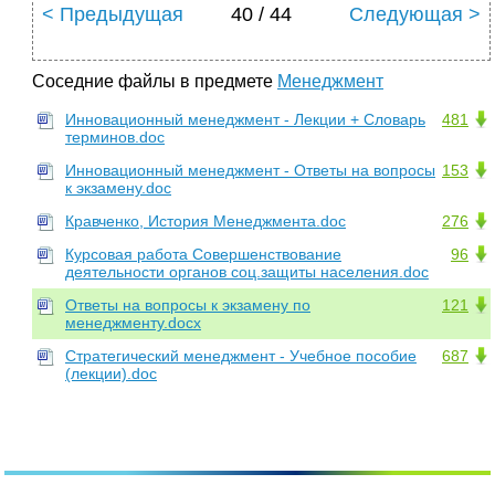
< Предыдущая
40 / 44
Следующая >
Соседние файлы в предмете
Менеджмент
Инновационный менеджмент - Лекции + Словарь
481
терминов.doc
Инновационный менеджмент - Ответы на вопросы
153
к экзамену.doc
Кравченко, История Менеджмента.doc
276
Курсовая работа Совершенствование
96
деятельности органов соц.защиты населения.doc
Ответы на вопросы к экзамену по
121
менеджменту.docx
Стратегический менеджмент - Учебное пособие
687
(лекции).doc