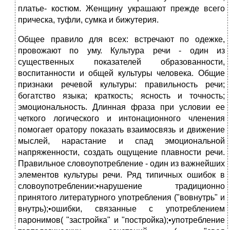
платье- костюм. Женщину украшают прежде всего
прическа, туфли, сумка и бижутерия.
Общее правило для всех: встречают по одежке,
провожают по уму. Культура речи - один из
существенных показателей образованности,
воспитанности и общей культуры человека. Общие
признаки речевой культуры: правильность речи;
богатство языка; краткость; ясность и точность;
эмоциональность. Длинная фраза при условии ее
четкого логического и интонационного членения
помогает оратору показать взаимосвязь и движение
мыслей, нарастание и спад эмоциональной
напряженности, создать ощущение плавности речи.
Правильное словоупотребление - один из важнейших
элементов культуры речи. Ряд типичных ошибок в
словоупотреблении:•нарушение традиционно
принятого литературного употребления ("вовнутрь" и
внутрь);•ошибки, связанные с употреблением
паронимов( "застройка" и "постройка);•употребление