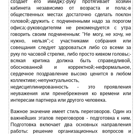
создает его имидж):-руку протягивает хозяин
кабинета независимо от возраста и пола;-в
общественных местах достаточно сделать поклон
головой;-дружить с подчиненными надо за порогом
офиса;-руководителям не рекомендуется с утра
говорить своим подчиненным: "Не могу, не хочу, не
нужно, нельзя";-с участниками собрания или
совещания следует здороваться либо со всеми за
руку по часовой стрелке, либо просто кивком головы;-
всякая критика должна быть справедливой,
обоснованной и корректной;-неформальное,
сердечное поздравление высоко ценится в любом
коллективе;-непунктуальность,
недисциплинированность - это проявления
неуважения или пренебрежения ко времени или
интересам партнера или другого человека.
Важное значение имеет стиль переговоров. Один из
важнейших этапов переговоров - подготовка к ним.
Подготовка включает два основных направления
работы: решение организационных вопросов и