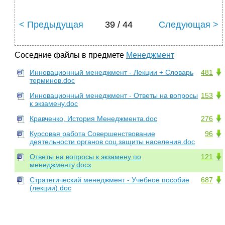
< Предыдущая
39 / 44
Следующая >
Соседние файлы в предмете
Менеджмент
Инновационный менеджмент - Лекции + Словарь
481
терминов.doc
Инновационный менеджмент - Ответы на вопросы
153
к экзамену.doc
Кравченко, История Менеджмента.doc
276
Курсовая работа Совершенствование
96
деятельности органов соц.защиты населения.doc
Ответы на вопросы к экзамену по
121
менеджменту.docx
Стратегический менеджмент - Учебное пособие
687
(лекции).doc