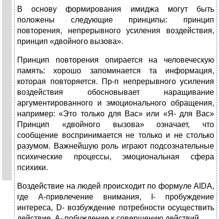
В основу формирования имиджа могут быть
положены следующие принципы: принцип
повторения, непрерывного усиления воздействия,
принцип «двойного вызова».
Принцип повторения опирается на человеческую
память: хорошо запоминается та информация,
которая повторяется. Пр-п непрерывного усиления
воздействия обосновывает наращивание
аргументированного и эмоционального обращения,
например: «Это только для Вас» или «Я- для Вас»
Принцип «двойного вызова» означает, что
сообщение воспринимается не только и не столько
разумом. Важнейшую роль играют подсознательные
психические процессы, эмоциональная сфера
психики.
Воздействие на людей происходит по формуле AIDA,
где A-привлечение внимания, I- пробуждение
интереса, D- возбуждение потребности осуществить
действие, А- побуждение к совершению действий.