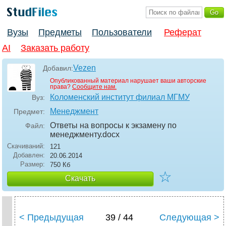
Вузы
Предметы
Пользователи
Реферат
AI
Заказать работу
Vezen
Добавил:
Опубликованный материал нарушает ваши авторские
права?
Сообщите нам.
Коломенский институт филиал МГМУ
Вуз:
Менеджмент
Предмет:
Ответы на вопросы к экзамену по
Файл:
менеджменту
.docx
Скачиваний:
121
Добавлен:
20.06.2014
Размер:
750 Кб
☆
Скачать
< Предыдущая
39 / 44
Следующая >