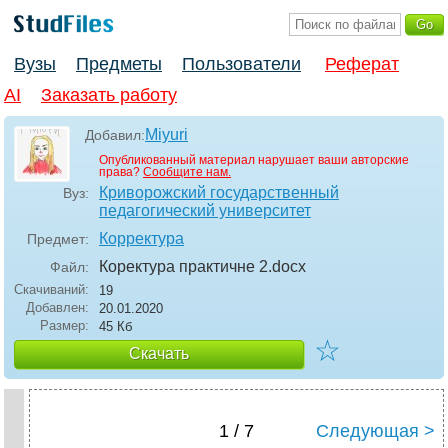
Вузы
Предметы
Пользователи
Реферат
AI
Заказать работу
Miyuri
Добавил:
Опубликованный материал нарушает ваши авторские
права?
Сообщите нам.
Криворожский государственный
Вуз:
педагогический университет
Корректура
Предмет:
Коректура практичне 2
.docx
Файл:
Скачиваний:
19
Добавлен:
20.01.2020
Размер:
45 Кб
☆
Скачать
1 / 7
Следующая >