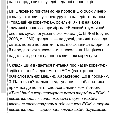
наразі щодо них існує дві відмінні пропозиції.
Ми цілковито пристаємо на пропозицію обох учених
озна­чувати звичну коректуру «на папері» терміном
«традиційна коректура», оскільки, як визначають
тлумачні словники, приміром, «Великий тлумачний
словник сучасної української мови» (К., ВТФ «Перун»,
2003, с. 1260), традиція — це досвід, звичаї, погляди,
смаки, норми поведінки і т. ін., що склалися історично
й передаються з покоління в покоління. Це цілком
надається до трактування «звичної» коректури.
Складнішим видається питання про назву коректури,
здійснюваної за допомогою ЕОМ (електронно-
обчислюваль­них машин). Характерно, що в посібнику
3. Партика «Загаль­не редагування» зроблена така
примітка до поняття «персональний комп'ютер»:
«
Тут і далі використовуватимемо терміни «ЕОМ» і
«комп'ютер» як синоніми, хоча термін «ЕОМ»
частіше застосовують щодо великих ЕОМ, а термін
«комп'ютер» — щодо настільних ЕОМ. Зауважимо,