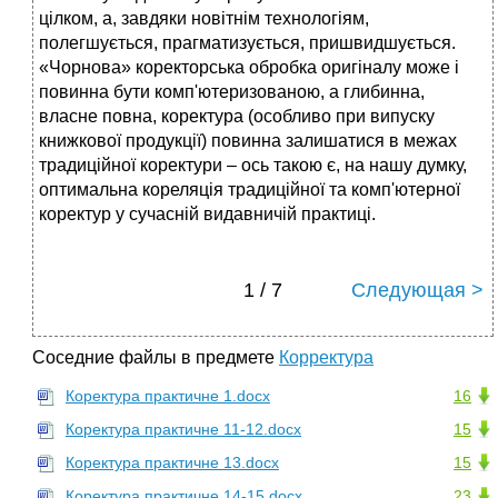
цілком, а, завдяки новітнім технологіям,
полегшується, прагматизується, приш­видшується.
«Чорнова» коректорська обробка оригіналу може і
повинна бути комп'ютеризованою, а глибинна,
власне повна, коректура (особливо при випуску
книжкової продукції) повин­на залишатися в межах
традиційної коректури – ось такою є, на нашу думку,
оптимальна кореляція традиційної та комп'ютерної
коректур у сучасній видавничій практиці.
1 / 7
Следующая >
Соседние файлы в предмете
Корректура
Коректура практичне 1.docx
16
Коректура практичне 11-12.docx
15
Коректура практичне 13.docx
15
Коректура практичне 14-15.docx
23