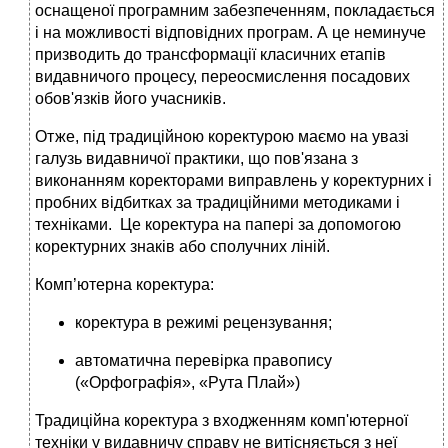
оснащеної програмним забезпе­ченням, покладається
і на можливості відповідних програм. А це неминуче
призводить до трансформації класичних етапів
видавничого процесу, переосмислення посадових
обов'язків його учасників.
Отже, під традиційною коректурою маємо на увазі
галузь видавничої практики, що пов'язана з
виконанням коректора­ми виправлень у коректурних і
пробних відбитках за тра­диційними методиками і
техніками. Це коректура на папері за допомогою
коректурних знаків або сполучних ліній.
Комп’ютерна коректура:
коректура в режимі рецензування;
автоматична перевірка правопису
(«Орфографія», «Рута Плай»)
Традиційна коректура з входженням комп'ютерної
техніки у видавничу справу не витісняється з неї