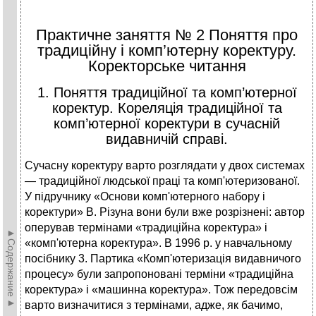
Практичне заняття № 2 Поняття про
традиційну і комп’ютерну коректуру.
Коректорське читання
1. Поняття традиційної та комп’ютерної
коректур. Кореляція традиційної та
комп’ютерної коректури в сучасній
видавничій справі.
Сучасну коректуру варто розглядати у двох системах
— традиційної людської праці та комп'ютеризованої.
У підруч­нику «Основи комп'ютерного набору і
коректури» В. Різуна вони були вже розрізнені: автор
оперував термінами «традиційна коректура» і
►Содержание►
«комп'ютерна коректура». В 1996 р. у навчальному
посібнику 3. Партика «Комп'ютеризація ви­давничого
процесу» були запропоновані терміни «традиційна
коректура» і «машинна коректура». Тож передовсім
варто визначитися з термінами, адже, як бачи­мо,