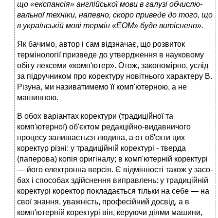
що «експансія» англійської мови в галузі обчислю­
вальної техніки, напевно, скоро приведе до того, що
в україн­ській мові термін «ЕОМ» буде витіснено».
Як бачимо, автор і сам відзначає, що розвиток
терміно­логії призведе до утвердження в науковому
обігу лексеми «комп'ютер». Отож, закономірно, услід
за підручником про коректуру новітнього характеру В.
Різуна, ми називатимемо її комп'ютерною, а не
машинною.
В обох варіантах коректури (традиційної та
комп'ютерної) об'єктом редакційно-видавничого
процесу залишається людина, а от об'єкти цих
коректур різні: у традиційній коректурі - тверда
(паперова) копія оригіналу; в комп'ютерній коректурі
— його електронна версія. Є відмінності також у засо­
бах і способах здійснення виправлень: у традиційній
коректурі коректор покладається тільки на себе — на
свої знання, уважність, професійний досвід, а в
комп'ютерній коректурі він, керуючи діями машини,