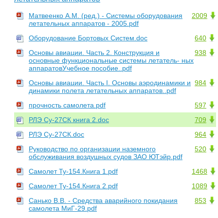
Матвеенко А.М. (ред.) - Системы оборудования
2009
летательных аппаратов - 2005.pdf
Оборудование Бортовых Систем.doc
640
Основы авиации. Часть 2. Конструкция и
938
основные функциональные системы летатель- ных
аппаратовУчебное пособие..pdf
Основы авиации. Часть I. Основы аэродинамики и
984
динамики полета летательных аппаратов..pdf
прочность самолета.pdf
597
РЛЭ Су-27СК книга 2.doc
709
РЛЭ Су-27СК.doc
964
Руководство по организации наземного
520
обслуживания воздушных судов ЗАО ЮТэйр.pdf
Самолет Ту-154.Книга 1.pdf
1468
Самолет Ту-154.Книга 2.pdf
1089
Санько В.В. - Средства аварийного покидания
853
самолета МиГ-29.pdf