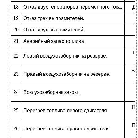
18
Отказ двух генераторов переменного тока.
Дв
19
Отказ трех выпрямителей.
20
Отказ двух выпрямителей.
21
Аварийный запас топлива
Во
22
Левый воздухозаборник на резерве.
Во
23
Правый воздухозаборник на резерве.
С
24
Воздухозаборник закрыт.
Пе
25
Перегрев топлива левого двигателя.
Пе
26
Перегрев топлива правого двигателя.