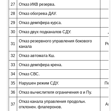
27
Отказ ИКВ резерва.
28
Отказ обогрева ДАУ.
29
Отказ демпфера курса.
Д
30
Отказ двух подканалов СДУ.
Д
Отказ резервного управления бокового
31
Рез
канала
32
Отказ автомата Кш.
33
Отказ демпфера крена.
Д
34
Отказ СВС.
35
Нарушен режим СДУ.
Пе
36
Отказ вычислителя ограничения α и Пу.
Отказ канала управления продольн.
37
Ав
отклонен. флаперонов.