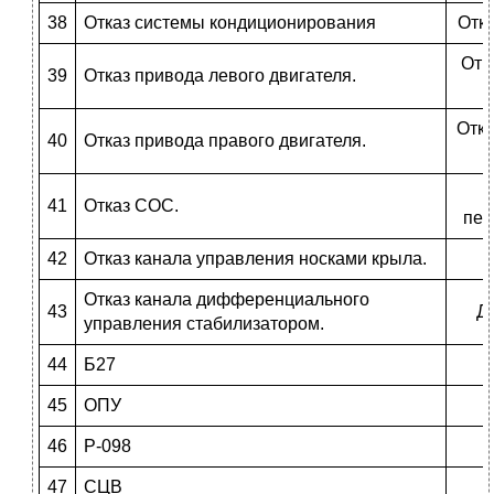
38
Отказ системы кондиционирования
Отк
Отк
39
Отказ привода левого двигателя.
Откл
40
Отказ привода правого двигателя.
41
Отказ СОС.
пер
42
Отказ канала управления носками крыла.
А
Отказ канала дифференциального
43
Д
управления стабилизатором.
44
Б27
45
ОПУ
46
Р-098
47
СЦВ