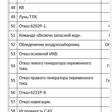
48
КВ
49
Лунь-ТЛК.
50
Отказ 6202Р-1.
С
51
Команда «Включи запасной код».
В
52
Обледенение воздухозаборника.
Обл
53
Отказ основной ИКВ.
Отказ левого генератора переменного
54
Ге
тока.
Отказ правого генератора переменного
55
Ген
тока.
56
Отказ 6231Р-9.
57
Отказ навигации.
58
Исправность САУ.