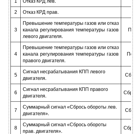
1
Отказ КРД лев.
2
Отказ КРД прав.
Превышение температуры газов или отказ
3
канала регулирования температуры газов
Пе
левого двигателя.
Превышение температуры газов или отказ
4
канала регулирования температуры газов
Пер
правого двигателя.
Сигнал несрабатывания КПП левого
5
Сбр
двигателя.
Сигнал несрабатывания КПП правого
6
Сбро
двигателя.
Суммарный сигнал «Сбрось обороты лев.
7
Сбр
двигателя».
Суммарный сигнал «Сбрось обороты
8
Сбро
прав. двигателя».