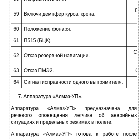
В
59
Включи демпфер курса, крена.
60
Положение фонаря.
61
П515 (БЦК).
Сч
62
Отказ резервной навигации.
63
Отказ ПМЭ2.
С
64
Сигнал исправности одного выпрямителя.
Аппаратура «Алмаз-УП».
Аппаратура «Алмаз-УП» предназначена для
речевого оповещения летчика об аварийных
ситуациях и предельных режимах в полете.
Аппаратура «Алмаз-УП» готова к работе после