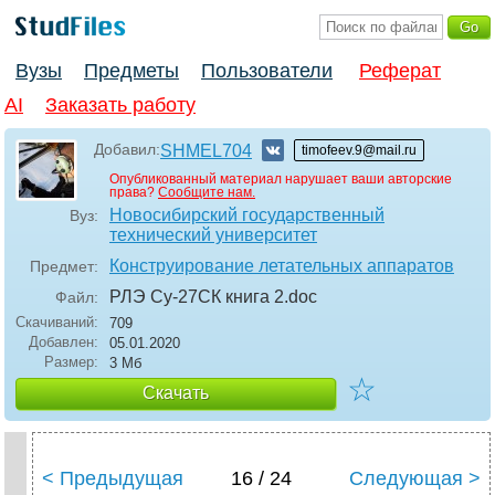
Вузы
Предметы
Пользователи
Реферат
AI
Заказать работу
Добавил:
SHMEL704
timofeev.9@mail.ru
Опубликованный материал нарушает ваши авторские
права?
Сообщите нам.
Новосибирский государственный
Вуз:
технический университет
Конструирование летательных аппаратов
Предмет:
РЛЭ Су-27СК книга 2
.doc
Файл:
Скачиваний:
709
Добавлен:
05.01.2020
Размер:
3 Мб
☆
Скачать
< Предыдущая
16 / 24
Следующая >