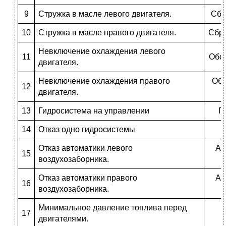
9
Стружка в масле левого двигателя.
Сбр
10
Стружка в масле правого двигателя.
Сбро
Невключение охлаждения левого
11
Обор
двигателя.
Невключение охлаждения правого
Обо
12
двигателя.
13
Гидросистема на управлении
Г
14
Отказ одно гидросистемы
Отказ автоматики левого
Ав
15
воздухозаборника.
Отказ автоматики правого
Ав
16
воздухозаборника.
Минимальное давление топлива перед
17
двигателями.