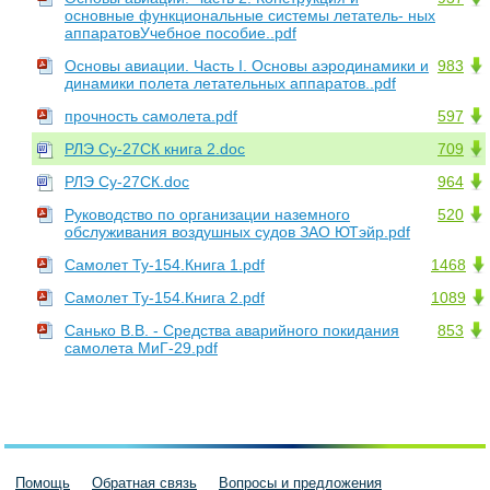
основные функциональные системы летатель- ных
аппаратовУчебное пособие..pdf
Основы авиации. Часть I. Основы аэродинамики и
983
динамики полета летательных аппаратов..pdf
прочность самолета.pdf
597
РЛЭ Су-27СК книга 2.doc
709
РЛЭ Су-27СК.doc
964
Руководство по организации наземного
520
обслуживания воздушных судов ЗАО ЮТэйр.pdf
Самолет Ту-154.Книга 1.pdf
1468
Самолет Ту-154.Книга 2.pdf
1089
Санько В.В. - Средства аварийного покидания
853
самолета МиГ-29.pdf
Помощь
Обратная связь
Вопросы и предложения