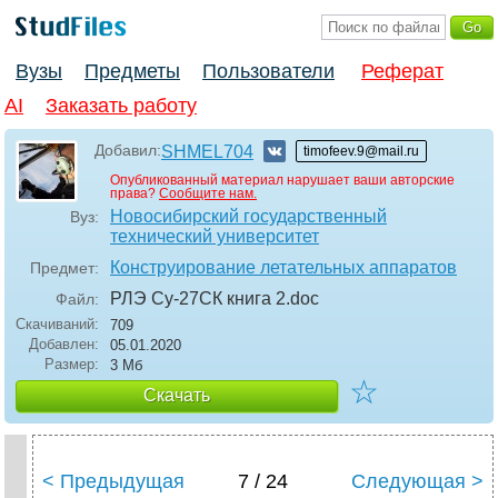
Вузы
Предметы
Пользователи
Реферат
AI
Заказать работу
Добавил:
SHMEL704
timofeev.9@mail.ru
Опубликованный материал нарушает ваши авторские
права?
Сообщите нам.
Новосибирский государственный
Вуз:
технический университет
Конструирование летательных аппаратов
Предмет:
РЛЭ Су-27СК книга 2
.doc
Файл:
Скачиваний:
709
Добавлен:
05.01.2020
Размер:
3 Мб
☆
Скачать
< Предыдущая
7 / 24
Следующая >