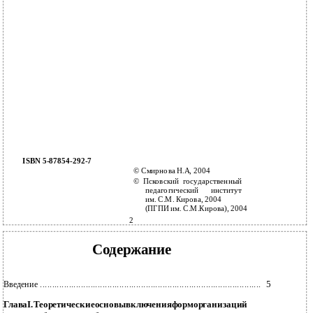
ISBN 5-87854-292-7
© Смирнова Н.А, 2004
© Псковский государственный
педагогический институт
им. С.М. Кирова, 2004
(ПГПИ им. С.М.Кирова), 2004
2
Содержание
5
Введение ............................................................................................
ГлаваI.Теоретическиеосновывключенияформорганизаций