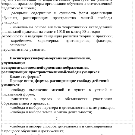
теории и практики форм организации обучения в отечественной
педагогике и школе;
-
раскрыть
содержание и сущность форм организации
обучения, расширяющих пространство личной свободы
учащихся;
-
выявить
на основе анализа теоретических исследований
и школьной практики на этапе с 1918 по конец 90-х годов
особенности и ведущие тенденции развития теории и практики;
-
определить
характерные противоречия, факторы,
основные
перспективы их развития.
Насинтересуютформыорганизацииобучения,
улучшающие
восприятиеличностнойориентацииобразования,
расширяющие пространстволичнойсвободыучащихся.
Какие это формы?
Прежде всего,
формы, расширяющие свободу действий
учащихся:
-
свободу выражения мнений и чувств в устной и
письменной форме;
-
равенство в правах и обязанностях участников
образовательного процесса;
-
свобода в выборе партнера в деятельности и коммуникации;
-
свобода в выборе темпа и ритма деятельности;
7
-
свобода в выборе способа деятельности и самовыражения
в процессе обучения и достижениях;