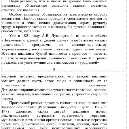
Подчеркивалось, что в школе не должно быть насилия:
отменялись обязательные домашние задания, экзамены,
отметки, все наказания.
Особое внимание обращалось на эстетическую сторону
воспитания. Планировалось проводить специальные занятия по
рисованию и лепке, пению, драматизации, играм, ручному
труду, в процессе которых выявлялись бы детские склонности,
способности, интересы.
Уже в 1921 году А.В. Луначарский, на основе общего
«Положения о единой трудовой школе» разрабатывает «эскиз»
практической программы по активно-творческому,
художественному построению школьных будней новой школы.
Эстетика школьных будней начинается с простого – чистоты,
опрятного вида помещения, внешности школьников. Программа
предполагала уничтожение системы классов с «уродливой»
9
классной мебелью, предполагалось, что каждая школьная
комната должна иметь «свое лицо» в зависимости от ее
практического назначения.
Детидолжныприниматьактивноеучастиевизготовлении эскизов,
макетов, моделей, в выращивании цветов, устройстве садов при
школах.
Программой рекомендовалось изгнать из новой школы «все
звуковое безобразие» (Революция – искусство – дети. – 1987, с.
147): хлопанье, скрип дверей, школьные звонки.
Рекомендовалось устраивать эстетические перерывы:
музыкально и ритмически организованные школьные перерывы
путем игр, драматизаций, песен, пластики, музыки, при этом
необходимым был учет психологических особенностей