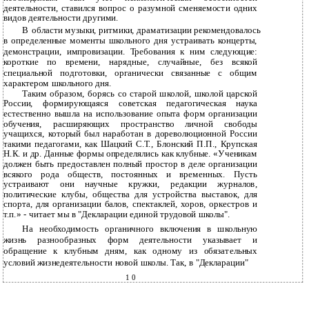
деятельности, ставился вопрос о разумной сменяемости одних
видов деятельности другими.
В
области музыки, ритмики, драматизации рекомендовалось
в
определенные моменты школьного дня устраивать концерты,
демонстрации, импровизации. Требования к ним следующие:
короткие по времени, нарядные, случайные, без всякой
специальной подготовки, органически связанные с общим
характером школьного дня.
Таким образом, борясь со старой школой, школой царской
России, формирующаяся советская педагогическая наука
естественно вышла на использование опыта форм организации
обучения, расширяющих пространство личной свободы
учащихся, который был наработан в дореволюционной России
такими педагогами, как Шацкий С.Т., Блонский П.П., Крупская
Н.К. и др. Данные формы определялись как клубные. «Ученикам
должен быть предоставлен полный простор в деле организации
всякого рода обществ, постоянных и временных. Пусть
устраивают они научные кружки, редакции журналов,
политические клубы, общества для устройства выставок, для
спорта, для организации балов, спектаклей, хоров, оркестров и
т.п.» - читает мы в "Декларации единой трудовой школы".
На необходимость органичного включения в школьную
жизнь разнообразных форм деятельности указывает и
обращение к клубным дням, как одному из обязательных
условий жизнедеятельности новой школы. Так, в "Декларации"
1 0