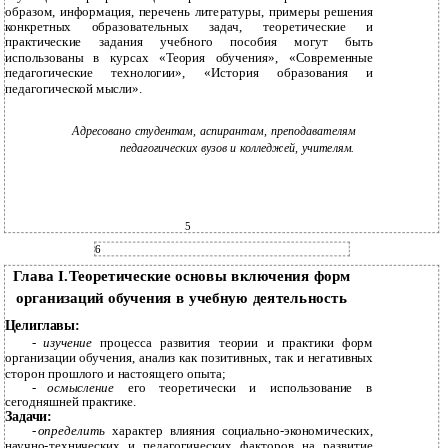
образом, информация, перечень литературы, примеры решения
конкретных образовательных задач, теоретические и
практические задания учебного пособия могут быть
использованы в курсах «Теория обучения», «Современные
педагогические технологии», «История образования и
педагогической мысли».
Адресовано студентам, аспирантам, преподавателям
педагогических вузов и колледжей, учителям.
5
6
Глава I.Теоретические основы включения форм
организаций обучения в учебную деятельность
Целиглавы:
-
изучение
процесса развития теории и практики форм
организации обучения, анализ как позитивных, так и негативных
сторон прошлого и настоящего опыта;
-
осмысление
его теоретически и использование в
сегодняшней практике.
Задачи:
-
определить
характер влияния социально-экономических,
научно-технических и педагогических факторов на развитие