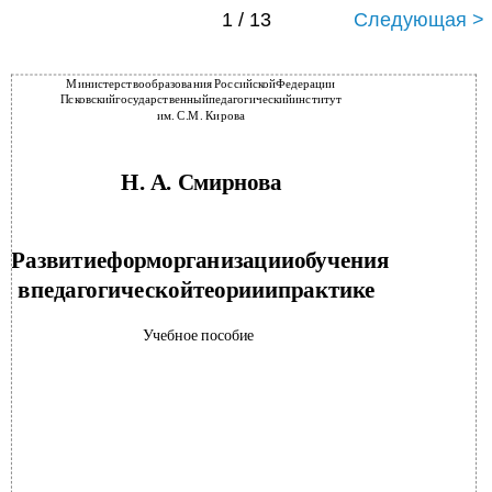
1 / 13
Следующая >
Министерствообразования РоссийскойФедерации
Псковскийгосударственныйпедагогическийинститут
им. С.М. Кирова
Н. А. Смирнова
Развитиеформорганизацииобучения
впедагогическойтеорииипрактике
Учебное пособие