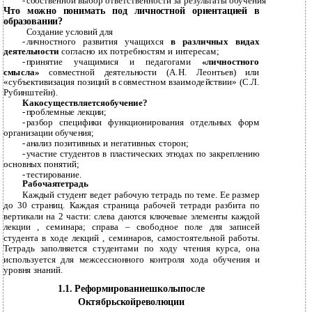
-
собственной выбор ответственности за результаты обучения
Что можно понимать под личностной ориентацией в
образовании?
Создание условий для
-
личностного развития учащихся
в различных видах
деятельности
согласно их потребностям и интересам;
-
принятие учащимися и педагогами
«личностного
смысла»
совместной деятельности (А.Н. Леонтьев) или
«субъективизация позиций в совместном взаимодействии» (С.Л.
Рубинштейн).
Какосуществляетсяобучение?
-
проблемные лекции;
-
разбор специфики функционирования отдельных форм
организации обучения;
-
анализ позитивных и негативных сторон;
-
участие студентов в пластических этюдах по закреплению
основных понятий;
-
тестирование.
Рабочаятетрадь
Каждый студент ведет рабочую тетрадь по теме. Ее размер
до 30 страниц. Каждая страница рабочей тетради разбита по
вертикали на 2 части: слева даются ключевые элементы каждой
лекции , семинара; справа – свободное поле для записей
студента в ходе лекций , семинаров, самостоятельной работы.
Тетрадь заполняется студентами по ходу чтения курса, она
используется для межсессионного контроля хода обучения и
уровня знаний.
1.1. Реформированиешколыпосле
Октябрьскойреволюции