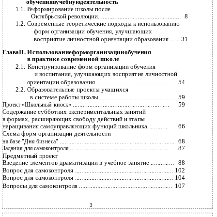
обучениявучебнуюдеятельность
1.1. Реформирование школы после
Октябрьской революции..................................................
8
1.2. Современные теоретические подходы к использованию
форм организации обучения, улучшающих
восприятие личностной ориентации образования .....
31
ГлаваII. Использованиеформорганизацииобучения
в
практике современной школе
2.1.
Конструирование форм организации обучения
и
воспитания, улучшающих восприятие личностной
ориентации образования ...............................................
54
2.2. Образовательные проекты учащихся
в системе работы школы..............................................
59
59
Проект «Школьный киоск» ..........................................................
Содержание субботних экспериментальных занятий
в формах, расширяющих свободу действий и этапы
наращивания самоуправляющих функций школьника.............
66
Схема форм организации деятельности
68
на базе "Дня бизнеса" .....................................................................
87
Задания для самоконтроля............................................................
Предметный проект
Введение элементов драматизации в учебное занятие ..............
88
Вопрос для самоконтроля ...........................................................
102
Вопрос для самоконтроля ...........................................................
104
Вопросы для самоконтроля ........................................................
107
3