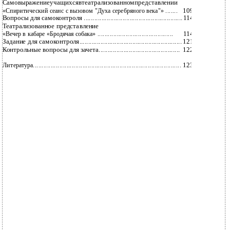
Самовыражениеучащихсявтеатрализованномпредставлении
109
«Спиритический сеанс с вызовом "Духа серебряного века"» .......
Вопросы для самоконтроля ........................................................
114
Театрализованное представление
114
«Вечер в кабаре «Бродячая собака» ...........................................
Задание для самоконтроля..........................................................
121
Контрольные вопросы для зачета..............................................
122
123
Литература....................................................................................