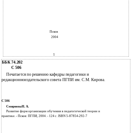
Псков
2004
1
ББК 74.202
С 506
Печатается по решению кафедры педагогики и
редакционноиздательского совета ПГПИ им. С.М. Кирова.
С 506
СмирноваН. А.
Развитие форм организации обучения в педагогической теории и
практике. - Псков: ПГПИ, 2004. - 124 с. ISBN 5-87854-292-7