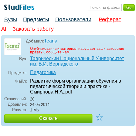
Вузы
Предметы
Пользователи
Реферат
AI
Заказать работу
Teana
Добавил:
Опубликованный материал нарушает ваши авторские
права?
Сообщите нам.
Таврический Национальный Университет
Вуз:
им. В.И. Вернадского
Педагогика
Предмет:
Развитие форм организации обучения в
Файл:
педагогической теории и практике -
Смирнова Н.А.
.pdf
Скачиваний:
26
Добавлен:
24.05.2014
Размер:
1 Мб
☆
Скачать