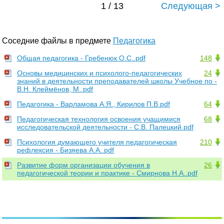
1 / 13
Следующая >
Соседние файлы в предмете
Педагогика
Общая педагогика - Гребенюк О.С..pdf
148
Основы медицинских и психолого-педагогических
24
знаний в деятельности преподавателей школы Учебное по -
В.Н. Клеймёнов, М..pdf
Педагогика - Варламова А.Я., Кирилов П.В.pdf
64
Педагогическая технология освоения учащимися
68
исследовательской деятельности - С.В. Палецкий.pdf
Психология думающего учителя педагогическая
210
рефлексия - Бизяева А.А..pdf
Развитие форм организации обучения в
26
педагогической теории и практике - Смирнова Н.А..pdf