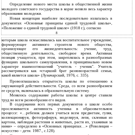
Определение нового места школы в общественной жизни
молодого советского государства в корне меняло весь характер
образования молодежи.
Новая концепция наиболее последовательно излагалась в
документах «Основные принципы единой трудовой школы»,
«Положение о единой трудовой школе» (1918 г.), согласно
8
которым школа осмысливалась как воспитательное учреждение,
формирующее активного строителя нового общества,
организующее его жизнедеятельность: учение, труд,
общественную деятельность, свободное время. Активная
позиция учащегося, при этом, закреплялась в разнообразных
функциях школьного самоуправления, в принципиально новом
характере взаимоотношений "учитель - ученик". Учитель
рассматривался как «старший брат разновозрастной семьи,
какой является школа» (Луначарский, 1976, с. 335).
Провозглашалась открытость школы по отношению к
окружающей действительности. Среда, со всем разнообразием
ее средств, включалась в образовательную систему.
Менялось содержание работы школы: в центре ставили
труд во всем разнообразии его видов.
В содержании всех первых документов о школе особо
прослеживается активность ученика в образовательном
процессе: «…ребенок должен учиться всем предметам, гуляя,
коллекционируя, фотографируя, моделируя, лепя, склеивая из
картона, наблюдая растения и животных, растя их, ухаживая за
ними» – определено в «Основных принципах…» (Революция –
искусство – дети. 1987., с.128).