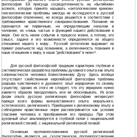
философия. Ей присуща сосредоточенность на «бытийном»
аспекте, которую принято называть «онтологическим креном»:
гносеологические проблемы никогда не исследуются в русской
философии отвлеченно, но всегда решаются в соответствии с
требованиями нравственного совершенствования. Познание не
признается ни первичным, ни определяющим началом в
человеке, но «лишь частью и функцией нашего действования в
мире. Оно есть некое событие в процессе жизни, а потому, его
смысл, задачи и его возможности определяются из общего
отношения нашего к миру... Русский онтологизм выражает не
примат реальности над познанием, а включенность познания в
наше отношение к миру, в наше “действование” в нем»
.
22
Для русской философской традиции характерна глубокая и
систематическая разработка проблемы духовного опыта как опыта
сопричастности человека Божественному Духу. Здесь вообще
отсутствует свойственная европейской философии проблема
разрыва чувственного и духовного: опыт иерархичен по своему
существу, однако из этого не следует, что эту иерархию нужно
каким-то образом преодолевать или ее обосновывать. Из всех
форм опыта русскую религиозную философию интересуют
прежде всего формы внечувственного опыта: морального,
эстетического, религиозного. Приобщение к религиозному опыту и
соблюдение нравственных норм рассматривается как условие
спасения человека и преображения его природы. При этом
духовный опыт анализируется в глубокой связи с национальной
религиозной стихией, с национальной религиозной почвой.
Основным противоположением русской религиозной
философии является не схоластическое противопоставление