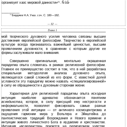
организует хаос мировой данности»
. Ñ òå-
21
__________
Бердяев Н.А. Указ. соч. С. 160—162.
21
— 32 —
Глава 1
мой творческого духовного усилия человека связаны высшие
достижения европейской философии. Творчество в европейской
культуре всегда признавалось важнейшей ценностью, высшим
проявлением духовности, в сравнении с которым другие ее
формы заслуживали мало внимания.
Совершенно оригинальная, ментально окрашенная
парадигма опыта сложилась в рамках религиозной философии.
Главное ее преимущество состоит в том, что в ней разработана
специальная методология анализа духовного опыта,
являющегося самой сложной из его форм. С известной долей
условности эту парадигму можно назвать «специализированной»
в силу ее обращенности к духовным сторонам жизни.
Характерная для религиозной парадигмы опыта исходная
интуиция наиболее адекватно обозначается понятием
всеединства
, которое, в силу присущей ему нестрогости и
неформальности, позволяет фиксировать самые разные
проявления этой интуиции — от античного космоцентризма и
ощущения гармонии мира у Вольтера и Эйнштейна до
пантеистических традиций Возрождения и Нового времени и
интуиции живого личностного Бога в иудаизме и христианстве.
Интуиция «всеединства» покоится на религиозном чувстве,