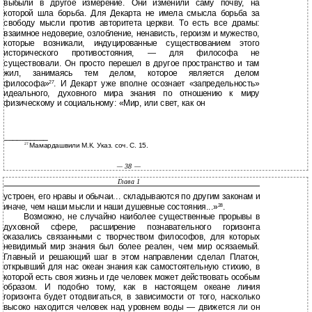
выбыли в другое измерение. Они изменили саму почву, на
которой шла борьба. Для Декарта не имела смысла борьба за
свободу мысли против авторитета церкви. То есть все драмы:
взаимное недоверие, озлобление, ненависть, героизм и мужество,
которые возникали, индуцированные существованием этого
исторического противостояния, — для философа не
существовали. Он просто перешел в другое пространство и там
жил, занимаясь тем делом, которое является делом
философа»
. И Декарт уже вполне осознает «запредельность»
27
идеального, духовного мира знания по отношению к миру
физическому и социальному: «Мир, или свет, как он
__________
Мамардашвили М.К. Указ. соч. С. 15.
27
— 38 —
Глава 1
устроен, его нравы и обычаи... складываются по другим законам и
иначе, чем наши мысли и наши душевные состояния...»
.
28
Возможно, не случайно наиболее существенные прорывы в
духовной сфере, расширение познавательного горизонта
оказались связанными с творчеством философов, для которых
невидимый мир знания был более реален, чем мир осязаемый.
Главный и решающий шаг в этом направлении сделал Платон,
открывший для нас океан знания как самостоятельную стихию, в
которой есть своя жизнь и где человек может действовать особым
образом. И подобно тому, как в настоящем океане линия
горизонта будет отодвигаться, в зависимости от того, насколько
высоко находится человек над уровнем воды — движется ли он