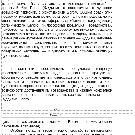
которое может быть связано с язычеством (античность), с
«религией без Бога» (буддизм), с пантеизмом, с чувством
всемирной гармонии, с христианским Богом. Общим среди этих
несхожих мировоззренческих установок является представление
мира, человека, а также сферы сверхбытия в виде единого,
органического целого. Философская концепция «всеединства»,
наиболее полно разработанная в русской религиозной традиции,
позволяет без особых натяжек подвести к «общему знаменателю»
самые разные духовные движения и учения — буддизм, античный
космоцентризм, христианство и в какой-то мере
фундаментальную науку, которые во всех остальных отношениях
совершенно несходны, — и увидеть в них
ступени
эволюции
духовного опыта.
К основным теоретическим постулатам концепции
«всеединства» относятся идея постоянного присутствия
абсолютного, сверхбытия или сверхсущего в структуре сущего,
равно как и в каждой конкретной единичной вещи, и идея
духовного совершенствования человека, доходящая до признания
возможности достижения им совершенства (в каждом конкретном
варианте этот предел видится по-разному: нирвана — в
буддизме, благо-
— 33 —
Раздел I
дать — в христианстве, слияние с Богом — в мистическом
пантеизме и так далее).
Особый вклад в теоретическую разработку методологии
исследования духовного опыта внесла русская религиозная