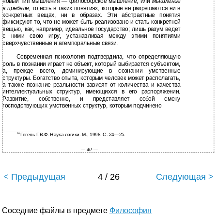
новый тип мышления — философское мышление, или
мышление
в пределе
, то есть в таких понятиях, которые не разрешаются ни в
конкретных вещах, ни в образах. Эти абстрактные понятия
фиксируют то, что не может быть реализовано и стать конкретной
вещью, как, например, идеальное государство; лишь разум ведет
с ними свою игру, устанавливая между этими понятиями
сверхчувственные и атемпоральные связи.
Современная психология подтвердила, что определяющую
роль в познании играет не объект, который выбирается субъектом,
а, прежде всего, доминирующие в сознании умственные
структуры. Богатство опыта, которым человек может располагать,
а также познание реальности зависят от количества и качества
интеллектуальных структур, имеющихся в его распоряжении.
Развитие, собственно, и представляет собой смену
господствующих умственных структур, которым подчинено
__________
Гегель Г.В.Ф. Наука логики. М., 1998. С. 24—25.
30
— 40 —
< Предыдущая
4 / 26
Следующая >
Соседние файлы в предмете
Философия