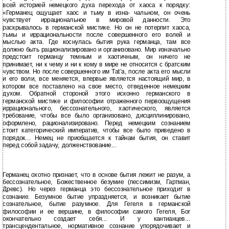
всей историей немецкого духа перехода от хаоса к порядку:
«Германец ощущает хаос и тьму в изна- чальном, он очень
чувствует иррациональное в мировой данности. Это
раскрывалось в германской мистике. Но он не потерпит хаоса,
тьмы и иррациональности после совершенного его волей и
мыслью акта. Где коснулась бытия рука германца, там все
должно быть рационализировано и организовано. Мир изначально
предстоит германцу темным и хаотичным, он ничего не
принимает, ни к чему и ни к кому в мире не относится с братским
чувством. Но после совершенного им Tat’a, после акта его мысли
и его воли, все меняется, впервые является настоящий мир, в
котором все поставлено на свое место, отведенное немецким
духом. Обратной стороной этого исконно германского в
германской мистике и философии отраженного первоощущения
иррационального, бессознательного, хаотического, является
требование, чтобы все было организовано, дисциплинировано,
оформлено, рационализировано. Перед немецким сознанием
стоит категорический императив, чтобы все было приведено в
порядок... Немец не приобщается к тайнам бытия, он ставит
перед собой задачу, долженствование...
Германец охотно признает, что в основе бытия лежит не разум, а
бессознательное, Божественное безумие (пессимизм, Гартман,
Древс). Но через германца это бессознательное приходит в
сознание. Безумное бытие упраздняется, и возникает бытие
сознательное, бытие разумное. Для Гегеля в германской
философии и ее вершине, в философии самого Гегеля, Бог
окончательно создает себя... И у кантианцев...
трансцендентальное, нормативное сознание упорядочивает и