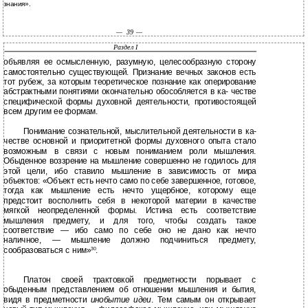
знания».
—
39 —
Раздел I
объявляя ее осмысленную, разумную, целесообразную сторону
самостоятельно существующей. Признание вечных законов есть
тот рубеж, за которым теоретическое познание как оперирование
абстрактными понятиями окончательно обособляется в ка- честве
специфической формы духовной деятельности, противостоящей
всем другим ее формам.
Понимание сознательной, мыслительной деятельности в ка-
честве основной и приоритетной формы духовного опыта стало
возможным в связи с новым пониманием роли мышления.
Обыденное воззрение на мышление совершенно не годилось для
этой цели, ибо ставило мышление в зависимость от мира
объектов: «Объект есть нечто само по себе завершенное, готовое,
тогда как мышление есть нечто ущербное, которому еще
предстоит восполнить себя в некоторой материи в качестве
мягкой неопределенной формы. Истина есть соответствие
мышления предмету, и для того, чтобы создать такое
соответствие — ибо само по себе оно не дано как нечто
наличное, — мышление должно подчиниться предмету,
сообразоваться с ним»
.
30
Платон своей трактовкой предметности порывает с
обыденным представлением об отношении мышления и бытия,
видя в предметности
инобытие идеи
. Тем самым он открывает