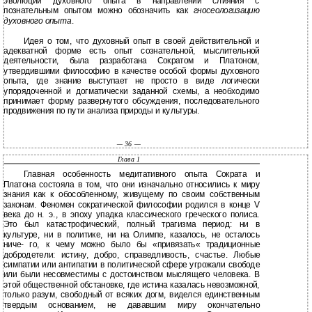
эволюции духовного опыта в направлении слияния с
познательным опытом можно обозначить как
гносеологизацию
духовного опыта
.
Идея о том, что духовный опыт в своей действительной и
адекватной форме есть опыт сознательной, мыслительной
деятельности, была разработана Сократом и Платоном,
утвердившими философию в качестве особой формы духовного
опыта, где знание выступает не просто в виде логически
упорядоченной и догматически заданной схемы, а необходимо
принимает форму развернутого обсуждения, последовательного
продвижения по пути анализа природы и культуры.
— 36 —
Глава 1
Главная особенность медитативного опыта Сократа и
Платона состояла в том, что они изначально относились к миру
знания как к обособленному, живущему по своим собственным
законам. Феномен сократической философии родился в конце V
века до н. э., в эпоху упадка классического греческого полиса.
Это был катастрофический, полный трагизма период: ни в
культуре, ни в политике, ни на Олимпе, казалось, не осталось
ниче- го, к чему можно было бы «привязать« традиционные
добродетели: истину, добро, справедливость, счастье. Любые
симпатии или антипатии в политической сфере угрожали свободе
или были несовместимы с достоинством мыслящего человека. В
этой общественной обстановке, где истина казалась невозможной,
только разум, свободный от всяких догм, виделся единственным
твердым основанием, не дававшим миру окончательно