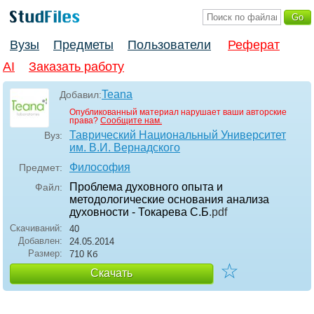
Вузы
Предметы
Пользователи
Реферат
AI
Заказать работу
Teana
Добавил:
Опубликованный материал нарушает ваши авторские
права?
Сообщите нам.
Таврический Национальный Университет
Вуз:
им. В.И. Вернадского
Философия
Предмет:
Проблема духовного опыта и
Файл:
методологические основания анализа
духовности - Токарева С.Б
.pdf
Скачиваний:
40
Добавлен:
24.05.2014
Размер:
710 Кб
☆
Скачать