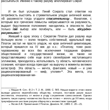
рассыпаться. Именно к такому разуму апеллировал Сократ.
И он был услышан. Гений Сократа стал ответом на
потребность выстоять в стремительном упадке античной жизни.
«В разумности тогда угадали
спасительницу
... Фанатизм, с
которым все греческие помыслы набрасываются на разумность,
выдает бедственное положение: находились в опасности, был
только
îäèí
выбор: или погибнуть, или — быть
абсурдно-
разумными
»
.
25
Живший в одну эпоху с Сократом Платон дал разуму еще
большую волю — волю творить собственный, идеальный мир.
Платон застал не просто упадок, но крах античной цивилизации,
который пришелся на IV век до н.э.: «Платону, тоже разо-
чарованному во всех без исключения тогдашних формах
общественной и государственной жизни, но также не
представлявшему себе еще всего своеобразия наступающего
эллинизма, приходилось использовать ту область человеческого
сознания, которая всегда приходит на выручку в моменты великих
катастроф. Эта область — мечта, фантазия, новый — и уже
рационализированный — миф, утопия»
. Эта мечта, эта
26
рационализированная ми-
__________
Ницше Ф. Соч.: В 2 т. Т. 2. М., 1990. С. 565. Ницше видел в этом своем
25
выводе диагноз европейскому обществу, которое, поставив разум выше
инстинктов, отказалось от жизни в угоду сохранению самосознания. Однако
принять такую оценку человечество было не готово — вплоть до ХХ века, когда
триумфальное шествие разума обернулось множеством трагедий.
Лосев А.Ф. Примечания // Платон. Диалоги. М., 1986. С.
20—21.
26