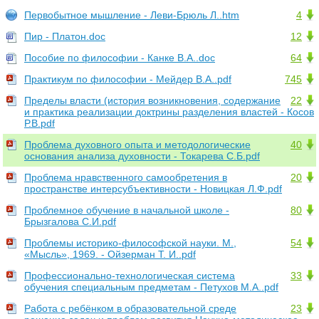
Первобытное мышление - Леви-Брюль Л..htm
4
Пир - Платон.doc
12
Пособие по философии - Канке В.А..doc
64
Практикум по философии - Мейдер В.А..pdf
745
Пределы власти (история возникновения, содержание
22
и практика реализации доктрины разделения властей - Косов
Р.В.pdf
Проблема духовного опыта и методологические
40
основания анализа духовности - Токарева С.Б.pdf
Проблема нравственного самообретения в
20
пространстве интерсубъективности - Новицкая Л.Ф.pdf
Проблемное обучение в начальной школе -
80
Брызгалова С.И.pdf
Проблемы историко-философской науки. М.,
54
«Мысль», 1969. - Ойзерман Т. И..pdf
Профессионально-технологическая система
33
обучения специальным предметам - Петухов М.А..pdf
Работа с ребёнком в образовательной среде
23