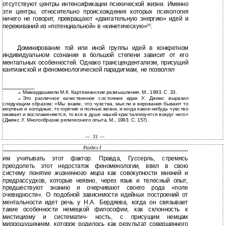
отсутствуют центры интенсификации психической жизни. Именно
эти центры, относительно происхождения которых психология
ничего не говорит, превращают «двигательную энергию» идей и
переживаний из «потенциальной» в «кинетическую»
.
20
Доминирование той или иной группы идей в конкретном
индивидуальном сознании в большой степени зависит от его
ментальных особенностей. Однако трансцендентализм, присущий
кантианской и феноменологической парадигмам, не позволял
__________
Мамардашвили М.К. Картезианские размышления. М., 1993. С. 33.
19
Это различное качественное состояние идеи У. Джемс выразил
20
следующим образом: «Мы знаем, что чувства, мысли и верования бывают то
мертвые и холодные, то горячие и полные жизни, и когда
какое-нибудь чувство
оживает и воспламеняется, то все в душе нашей кристаллизуется вокруг него»
(Джемс У. Многообразие религиозного опыта. М., 1993. С. 157).
—
31 —
Раздел I
им учитывать этот фактор. Правда, Гуссерль, стремясь
преодолеть этот недостаток феноменологии, ввел в свою
систему понятие
жизненного мира
как совокупности мнений и
предрассудков, которые неявно, через язык и телесный опыт,
предшествуют знанию и очерчивают своего рода «поле
очевидности». О подобной зависимости идейных построений от
ментальности идет речь у Н.А. Бердяева, когда он связывает
такие особенности немецкой философии, как склонность к
мистицизму и систематич- ность, с присущим немцам
мироощущением, которое родилось как результат совершенного