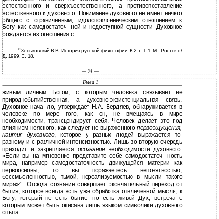
естественного и сверхъестественного, а противопоставление
естественного и духовного. Понимание духовного не имеет ничего
общего с ограниченным, идолопоклонническим отношением к
Богу как самодостаточ- ной и недоступной сущности. Духовное
рождается из отношения с
__________
Зеньковский В.В. История русской философии: В 2 т. Т. 1. М.; Ростов н/
22
Д, 1999. С. 18.
— 34 —
Глава 1
живым личным Богом, с которым человека связывает не
природнобытийственная, а духовно-экзистенциальная связь.
Духовное нача- ло, утверждает Н.А. Бердяев, обнаруживается в
человеке по мере того, как он, не вмещаясь в мире
необходимости, трансцендирует себя. Человек делает это под
влиянием неясного, как следует не выраженного
первоощущения,
наития духовного
, которое у разных людей выражается по-
разному и с различной интенсивностью. Лишь во вторую очередь
приходит и закрепляется
осознание
необходимости духовного:
«Если вы на мгновение представите себе самодостаточ- ность
мира, например самодостаточность движущейся материи как
первоосновы, то вы поражаетесь непонятностью,
бессмысленностью, тьмой, нереализуемостью в мысли такого
мира»
. Отсюда сознание совершает окончательный переход от
23
бытия, которое всегда есть уже обработка отвлеченной мысли, к
Богу, который не есть бытие, но есть живой Дух, встреча с
которым может быть описана лишь языком символики духовного
опыта.