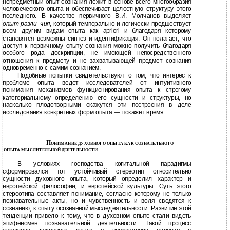
непредметный опыт сознания лежит в основе всего многообразия
человеческого опыта и обеспечивает целостную структуру этого
последнего. В качестве первичного В.И. Молчанов выделяет
опыт разли- чия
, который темпорально и логически предшествует
всем другим видам опыта как apriori и благодаря которому
становятся возможны синтез и идентификация. Он полагает, что
доступ к первичному опыту сознания можно получить благодаря
особого рода дескрипции, не имеющей непосредственного
отношения к предмету и не захватывающей предмет сознания
одновременно с самим сознанием.
Подобные попытки свидетельствуют о том, что интерес к
проблеме опыта ведет исследователей от интуитивного
понимания механизмов функционирования опыта к строгому
категориальному определению его сущности и структуры, но
насколько плодотворными окажутся эти построения в деле
исследования конкретных форм опыта — покажет время.
П
ОНИМАНИЕ ДУХОВНОГО ОПЫТА КАК СОЗНАТЕЛЬНОГО
ОПЫТА МЫСЛИТЕЛЬНОЙ ДЕЯТЕЛЬНОСТИ
В условиях господства когитальной парадигмы
сформировался тот устойчивый стереотип относительно
сущности духовного опыта, который определил характер и
европейской философии, и европейской культуры. Суть этого
стереотипа составляет понимание, согласно которому не только
познавательные акты, но и чувственность и воля сводятся к
сознанию, к опыту осознанной мыследеятельности. Развитие этой
тенденции привело к тому, что в духовном опыте стали видеть
эпифеномен познавательной деятельности. Такой процесс