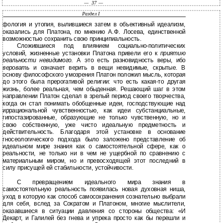
—
37 —
Раздел I
фология и утопия, вылившиеся затем в объективный идеализм,
оказались для Платона, по мнению А.Ф. Лосева, единственной
возможностью сохранить свою принципиальность.
Сложившиеся под влиянием социально-политических
условий, жизненные установки Платона привели его к
приятию
реальности невидимого
. А это есть разновидность веры, ибо
веровать
и означает верить в вещи невидимые, скрытые. В
основу философского умозрения Платон положил мысль, которая
до этого была прерогативой религии: что есть какая-то другая
жизнь, более реальная, чем обыденная. Решающий шаг в этом
направлении Платон сделал в зрелый период своего творчества,
когда он стал понимать обобщенные идеи, господствующие над
иррациональной чувственностью, как идеи субстанциальные,
гипостазированные, образующие не только чувственную, но и
свою собственную, уже чисто идеальную предметность и
действительность. Благодаря этой установке в основание
гносеологического подхода было заложено представление об
идеальном мире знания как о самостоятельной сфере, как о
реальности, не только ни в чем не ущербной по сравнению с
материальным миром, но и превосходящей этот последний в
силу присущей ей стабильности, устойчивости.
С превращением идеального мира знания в
самостоятельную реальность появилась новая духовная ниша,
уход в которую как способ самосохранения сознательно выбрали
для себя, вслед за Сократом и Платоном, многие мыслители,
оказавшиеся в ситуации давления со стороны общества: «И
Декарт, и Галилей без гнева и упрека просто как бы перешли и