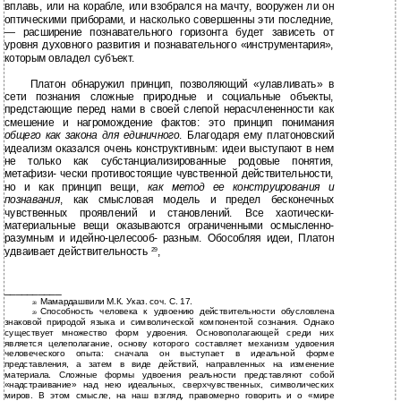
вплавь, или на корабле, или взобрался на мачту, вооружен ли он
оптическими приборами, и насколько совершенны эти последние,
— расширение познавательного горизонта будет зависеть от
уровня духовного развития и познавательного «инструментария»,
которым овладел субъект.
Платон обнаружил принцип, позволяющий «улавливать» в
сети познания сложные природные и социальные объекты,
предстающие перед нами в своей слепой нерасчлененности как
смешение и нагромождение фактов: это принцип понимания
общего как закона для единичного
. Благодаря ему платоновский
идеализм оказался очень конструктивным: идеи выступают в нем
не только как субстанциализированные родовые понятия,
метафизи- чески противостоящие чувственной действительности,
но и как принцип вещи,
как метод ее конструирования и
познавания
, как смысловая модель и предел бесконечных
чувственных проявлений и становлений. Все хаотически-
материальные вещи оказываются ограниченными осмысленно-
разумным и идейно-целесооб- разным. Обособляя идеи, Платон
удваивает действительность
,
29
__________
Мамардашвили М.К. Указ. соч. С. 17.
28
Способность человека к удвоению действительности обусловлена
29
знаковой природой языка и символической компонентой сознания. Однако
существует множество форм удвоения. Основополагающей среди них
является целеполагание, основу которого составляет механизм удвоения
человеческого опыта: сначала он выступает в идеальной форме
представления, а затем в виде действий, направленных на изменение
материала. Сложные формы удвоения реальности представляют собой
«надстраивание» над нею идеальных, сверхчувственных, символических
миров. В этом смысле, на наш взгляд, правомерно говорить и о «мире