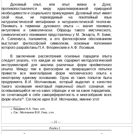
Духовный опыт, или опыт жизни в Духе,
противопоставляется миру идеализированной природной
необходимости и социального принуждения. Духовный опыт имеет
свой язык, не переводимый на понятийный язык
натуралистической метафизики и натуралистической теологии.
Понимать в терминах духовного опыта — значит понимать
интуитивно и символически. Образцы такого мистического,
символического понимания представлены у М. Экхарта, Я. Беме,
А. Силезиуса, паламитов, а его философским обоснованием
выступает философский символизм, основные положения
которого разработаны П.А. Флоренским и А.Ф. Лосевым.
В заключение рассмотрения основных парадигм опыта
следует указать, что каждая из них содержит методологический
инструментарий для анализа различных форм
предметного
опыта
. Между тем в философии не прекращаются попытки
привести все многообразие форм человеческого опыта к
некоторому единому основанию. Одна из таких попыток была
предпринята В.И. Молчановым, который выделил в качестве
такого основания некоторый
первичный опыт сознания
, не
основывающийся ни на каких образцах и ни на каких парадигмах,
но сочетающий в себе самореферентность и многообразие всех
форм опыта
. Согласно идее В.И. Молчанова, именно этот
24
__________
Бердяев Н.А. Указ. соч.
23
См.: Молчанов В.И. Указ. соч.
24
— 35 —
Раздел I