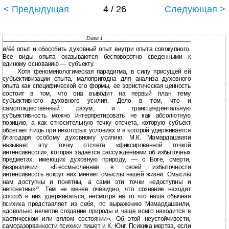
< Предыдущая
4 / 26
Следующая >
Глава 1
øíèé
опыт и обособить духовный опыт внутри опыта совокупного.
Все виды опыта оказываются бесповоротно сведенными к
единому основанию — субъекту.
Хотя феноменологическая парадигма, в силу присущей ей
субъективизации опыта, малопригодна для анализа духовного
опыта как специфической его формы, ее эвристическая ценность
состоит в том, что она выводит на первый план тему
субъективного духовного усилия. Дело в том, что и
самотождественный разум, и трансцендентальную
субъективность можно интерпретировать не как абсолютную
позицию, а как относительную точку отсчета, которую субъект
обретает лишь при некоторых условиях и в которой удерживается
благодаря особому духовному усилию. М.К. Мамардашвили
называет эту точку отсчета «фиксированной точкой
интенсивности», которая задается рассуждениями об избыточных
предметах, имеющих духовную природу, — о Боге, смерти,
безразличии. «Бессмысленная в своей избыточности
интенсивность вокруг них меняет смыслы нашей жизни. Смыслы
нам доступны и понятны, а сами эти точки недоступны и
непонятны»
. Тем не менее очевидно, что сознание находит
19
способ в них удерживаться, несмотря на то что наша обычная
психика представляет из себя, по выражению Мамардашвили,
«довольно нелепое создание природы и чаще всего находится в
хаотическом или вялом состоянии». Об этой неустойчивости,
саморазорванности психики пишет и К. Юнг. Психика мертва, если