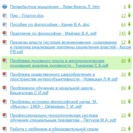
Первобытное мышление - Леви-Брюль Л..htm
4
Пир - Платон.doc
12
Пособие по философии - Канке В.А..doc
64
Практикум по философии - Мейдер В.А..pdf
745
Пределы власти (история возникновения, содержание
22
и практика реализации доктрины разделения властей - Косов
Р.В.pdf
Проблема духовного опыта и методологические
40
основания анализа духовности - Токарева С.Б.pdf
Проблема нравственного самообретения в
20
пространстве интерсубъективности - Новицкая Л.Ф.pdf
Проблемное обучение в начальной школе -
80
Брызгалова С.И.pdf
Проблемы историко-философской науки. М.,
54
«Мысль», 1969. - Ойзерман Т. И..pdf
Профессионально-технологическая система
33
обучения специальным предметам - Петухов М.А..pdf
Работа с ребёнком в образовательной среде
23