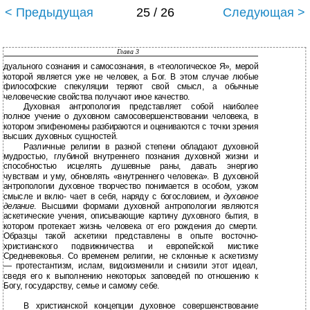
< Предыдущая
25 / 26
Следующая >
Глава 3
дуального сознания и самосознания, в «теологическое Я», мерой
которой является уже не человек, а Бог. В этом случае любые
философские спекуляции теряют свой смысл, а обычные
человеческие свойства получают иное качество.
Духовная антропология представляет собой наиболее
полное учение о духовном самосовершенствовании человека, в
котором эпифеномены разбираются и оцениваются с точки зрения
высших духовных сущностей.
Различные религии в разной степени обладают духовной
мудростью, глубиной внутреннего познания духовной жизни и
способностью исцелять душевные раны, давать энергию
чувствам и уму, обновлять «внутреннего человека». В духовной
антропологии духовное творчество понимается в особом, узком
смысле и вклю- чает в себя, наряду с богословием, и
духовное
делание
. Высшими формами духовной антропологии являются
аскетические учения, описывающие картину духовного бытия, в
котором протекает жизнь человека от его рождения до смерти.
Образцы такой аскетики представлены в опыте восточно-
христианского подвижничества и европейской мистике
Средневековья. Со временем религии, не склонные к аскетизму
— протестантизм, ислам, видоизменили и снизили этот идеал,
сведя его к выполнению некоторых заповедей по отношению к
Богу, государству, семье и самому себе.
В христианской концепции духовное совершенствование