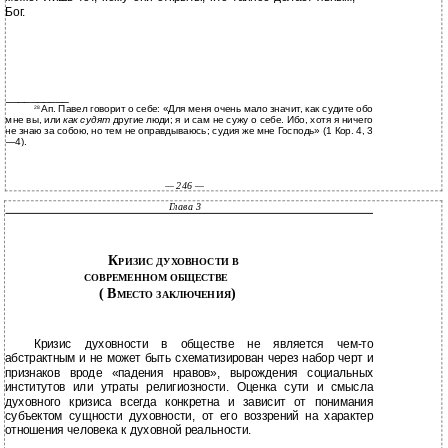
Бог.
__________
Ап. Павел говорит о себе: «Для меня очень мало значит, как судите обо
28
мне вы, или
как судят
другие люди; я и сам не сужу о себе. Ибо, хотя я ничего
не знаю за собою, но тем не оправдываюсь; судия же мне Господь» (1 Кор. 4, 3
—4).
— 246 —
Глава 3
К
РИЗИС ДУХОВНОСТИ В
СОВРЕМЕННОМ ОБЩЕСТВЕ
( В
)
МЕСТО ЗАКЛЮЧЕНИЯ
Кризис духовности в обществе не является чем-то
абстрактным и не может быть схематизирован через набор черт и
признаков вроде «падения нравов», вырождения социальных
институтов или утраты религиозности. Оценка сути и смысла
духовного кризиса всегда конкретна и зависит от понимания
субъектом сущности духовности, от его воззрений на характер
отношения человека к духовной реальности.