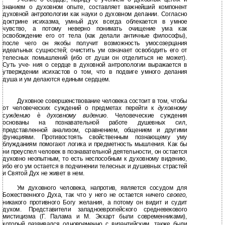
знанием о духовном опыте, составляет важнейший компонент
духовной антропологии как науки о духовном делании. Согласно
доктрине исихазма, умный дух всегда облекается в умное
чувство, а потому неверно понимать очищение ума как
освобождение его от тела (как делали античные философы),
после чего он якобы получит возможность умосозерцания
идеальных сущностей; очистить ум означает освободить его от
телесных помышлений (ибо от души он отделиться не может).
Суть уче- ния о сердце в духовной антропологии выражается в
утверждении исихастов о том, что в подвиге умного делания
душа и ум делаются единым сердцем.
Духовное совершенствование человека состоит в том, чтобы
от человеческих суждений о предметах перейти к
духовному
суждению
è
духовному видению
. Человеческие суждения
основаны на познавательной работе душевных сил,
представленной анализом, сравнением, общением и другими
функциями. Противостоять свойственным познающему уму
блужданиям помогают логика и предметность мышления. Как бы
ни преуспел человек в познавательной деятельности, он остается
духовно неопытным, то есть неспособным к духовному видению,
ибо его ум остается в подчинении телесных и душевных страстей
и Святой Дух не живет в нем.
Ум духовного человека, напротив, является сосудом для
Божественного Духа, так что у него не остается ничего
своего
,
никакого противного Богу желания, а потому он видит и судит
духом. Представители западноевропейского средневекового
мистицизма (Г. Палама и М. Экхарт были современниками),
который развивался одновременно с византийским, также были