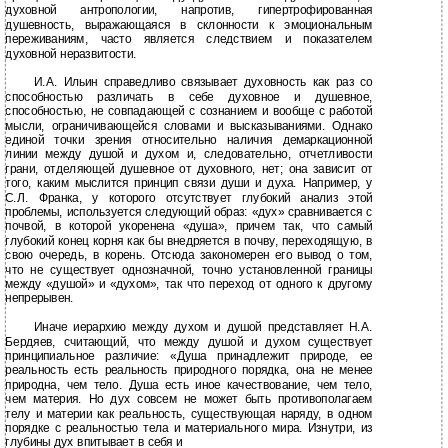
духовной антропологии, напротив, гипертрофированная
душевность, выражающаяся в склонности к эмоциональным
переживаниям, часто является следствием и показателем
духовной неразвитости.
И.А. Ильин справедливо связывает духовность как раз со
способностью различать в себе духовное и душевное,
способностью, не совпадающей с сознанием и вообще с работой
мысли, ограничивающейся словами и высказываниями. Однако
единой точки зрения относительно наличия демаркационной
линии между душой и духом и, следовательно, отчетливости
грани, отделяющей душевное от духовного, нет; она зависит от
того, каким мыслится принцип связи души и духа. Например, у
С.Л. Франка, у которого отсутствует глубокий анализ этой
проблемы, используется следующий образ: «дух» сравнивается с
почвой, в которой укоренена «душа», причем так, что самый
глубокий конец корня как бы внедряется в почву, переходящую, в
свою очередь, в корень. Отсюда закономерен его вывод о том,
что не существует однозначной, точно установленной границы
между «душой» и «духом», так что переход от одного к другому
непрерывен.
Иначе иерархию между духом и душой представляет Н.А.
Бердяев, считающий, что между душой и духом существует
принципиальное различие: «Душа принадлежит природе, ее
реальность есть реальность природного порядка, она не менее
природна, чем тело. Душа есть иное качествование, чем тело,
чем материя. Но дух совсем не может быть противополагаем
телу и материи как реальность, существующая наряду, в одном
порядке с реальностью тела и материального мира. Изнутри, из
глубины дух впитывает в себя и