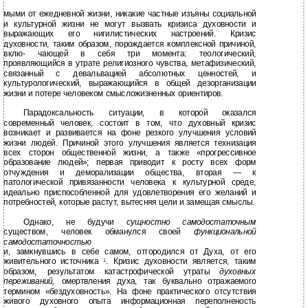
мыми от ежедневной жизни, никакие частные изъяны социальной
и культурной жизни не могут вызвать кризиса духовности и
выражающих его нигилистических настроений. Кризис
духовности, таким образом, порождается комплексной причиной,
вклю- чающей в себя три момента: теологический,
проявляющийся в утрате религиозного чувства, метафизический,
связанный с девальвацией абсолютных ценностей, и
культурологический, выражающийся в общей дезорганизации
жизни и потере человеком смысложизненных ориентиров.
Парадоксальность ситуации, в которой оказался
современный человек, состоит в том, что духовный кризис
возникает и развивается на фоне резкого улучшения условий
жизни людей. Причиной этого улучшения является технизация
всех сторон общественной жизни, а также «прогрессивное
образование людей»; первая приводит к росту всех форм
отчуждения и деморализации общества, вторая — к
патологической привязанности человека к культурной среде,
идеально приспособленной для удовлетворения его желаний и
потребностей, которые растут, вытесняя цели и замещая смыслы.
Однако, не будучи
сущностно самодостаточным
существом, человек обманулся своей
функциональной
самодостаточностью
и, замкнувшись в себе самом, отгородился от Духа, от его
живительного источника
. Кризис духовности является, таким
1
образом, результатом катастрофической утраты
духовных
переживаний,
омертвления духа, так буквально отражаемого
термином «бездуховность». На фоне практического отсутствия
живого духовного опыта информационная переполненость