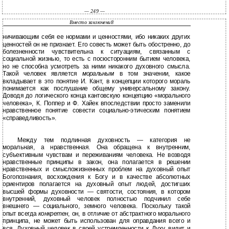
— 249 —
Вместо заключени8
ничивающим себя ее нормами и ценностями, ибо никаких других
ценностей он не признает. Его совесть может быть обостренно, до
болезненности чувствительна к ситуациям, связанным с
социальной жизнью, то есть с посюсторонним бытием человека,
но не способна усмотреть за ними никакого духовного смысла.
Такой человек является
моральным
в том значении, какое
вкладывает в это понятие И. Кант, в концепции которого мораль
понимается как послушание общему универсальному закону.
Доводя до логического конца кантовскую концепцию «морального
человека», К. Поппер и Ф. Хайек впоследствии просто заменили
нравственное понятие совести социально-этическим понятием
«справедливость».
Между тем подлинная духовность — категория не
моральная, а нравственная. Она обращена к внутренним,
субъективным чувствам и переживаниям человека. Не возводя
нравственные принципы в закон, она полагается в решении
нравственных и смысложизненных проблем на духовный опыт
Богопознания, восхождения к Богу и в качестве абсолютных
ориентиров полагается на духовный опыт людей, достигших
высшей формы духовности — святости, состояния, в котором
внутренний, духовный человек полностью подчинил себе
внешнего — социального, земного человека. Поскольку такой
опыт всегда
конкретен
, он, в отличие от абстрактного морального
принципа, не может быть использован для оправдания всего и
вся. Духовный человек в своей устремленности к Духу видит и