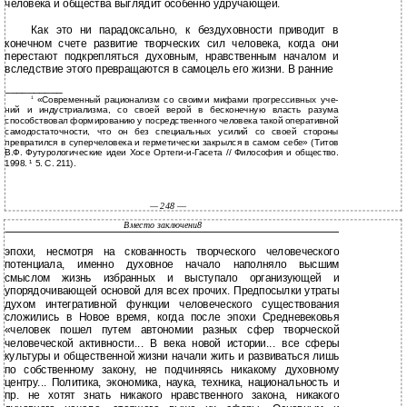
человека и общества выглядит особенно удручающей.
Как это ни парадоксально, к бездуховности приводит в
конечном счете развитие творческих сил человека, когда они
перестают подкрепляться духовным, нравственным началом и
вследствие этого превращаются в самоцель его жизни. В ранние
__________
«Современный рационализм со своими мифами прогрессивных уче-
1
ний и индустриализма, со своей верой в бесконечную власть разума
способствовал формированию у посредственного человека такой оперативной
самодостаточности, что он без специальных усилий со своей стороны
превратился в суперчеловека и герметически закрылся в самом себе» (Титов
В.Ф. Футурологические идеи Хосе Ортеги-и-Гасета // Философия и общество.
1998. ¹ 5. С. 211).
— 248
—
Вместо заключени8
эпохи, несмотря на скованность творческого человеческого
потенциала, именно духовное начало наполняло высшим
смыслом жизнь избранных и выступало организующей и
упорядочивающей основой для всех прочих. Предпосылки утраты
духом интегративной функции человеческого существования
сложились в Новое время, когда после эпохи Средневековья
«человек пошел путем автономии разных сфер творческой
человеческой активности... В века новой истории... все сферы
культуры и общественной жизни начали жить и развиваться лишь
по собственному закону, не подчиняясь никакому духовному
центру... Политика, экономика, наука, техника, национальность и
пр. не хотят знать никакого нравственного закона, никакого