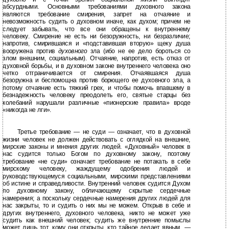
абсурдными. Основными требованиями духовного закона
являются требование смирения, запрет на отчаяние и
невозможность судить о духовном иначе, как духом; причем не
следует забывать, что все они обращены к внутреннему
человеку. Смирение не есть ни безоружность, ни безразличие;
напротив, смирившаяся и «подставившая вторую» щеку душа
вооружена против
духовного
зла (ибо не ее дело бороться со
злом внешним, социальным). Отчаяние, напротив, есть отказ от
духовной борьбы, и в духовном законе внутреннего человека оно
четко отграничивается от смирения. Отчаявшаяся душа
безоружна и беспомощна против борющего ее духовного зла, а
потому отчаяние есть тяжкий грех, и чтобы помочь впавшему в
безнадежность человеку преодолеть его, святые старцы без
колебаний нарушали различные «пионерские правила» вроде
«никогда не лги».
Третье требование — не суди — означает, что в духовной
жизни человек не должен действовать с оглядкой на внешние,
мирские законы и мнения других людей. «Духовный» человек в
нас судится только Богом по духовному закону, поэтому
требование «не суди» означает требование не потакать в себе
мирскому человеку, жаждущему одобрения людей и
руководствующемуся социальными, мирскими представлениями
об истине и справедливости. Внутренний человек судится Духом
по духовному закону, обличающему скрытые сердечные
намерения; а поскольку сердечные намерения других людей для
нас закрыты, то и судить о них мы не можем. Открыв в себе и
других внутреннего, духовного человека, никто не может уже
судить как внешний человек; судить же внутренние помыслы
может лишь тот, кому они открыты, кто тайное делает явным, —