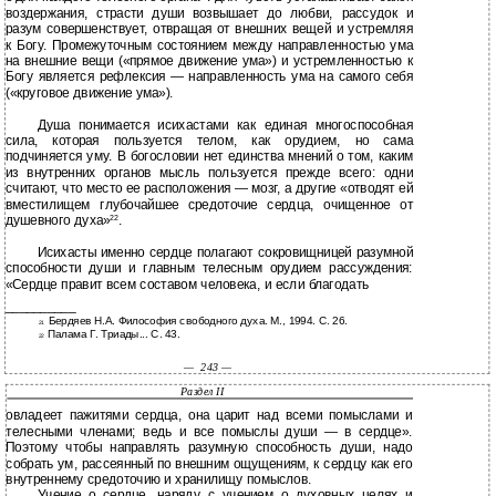
воздержания, страсти души возвышает до любви, рассудок и
разум совершенствует, отвращая от внешних вещей и устремляя
к Богу. Промежуточным состоянием между направленностью ума
на внешние вещи («прямое движение ума») и устремленностью к
Богу является рефлексия — направленность ума на самого себя
(«круговое движение ума»).
Душа понимается исихастами как единая многоспособная
сила, которая пользуется телом, как орудием, но сама
подчиняется уму. В богословии нет единства мнений о том, каким
из внутренних органов мысль пользуется прежде всего: одни
считают, что место ее расположения — мозг, а другие «отводят ей
вместилищем глубочайшее средоточие сердца, очищенное от
душевного духа»
.
22
Исихасты именно сердце полагают сокровищницей разумной
способности души и главным телесным орудием рассуждения:
«Сердце правит всем составом человека, и если благодать
__________
Бердяев Н.А. Философия свободного духа. М., 1994. С. 26.
21
Палама Г. Триады... С. 43.
22
—
243 —
Раздел II
овладеет пажитями сердца, она царит над всеми помыслами и
телесными членами; ведь и все помыслы души — в сердце».
Поэтому чтобы направлять разумную способность души, надо
собрать ум, рассеянный по внешним ощущениям, к сердцу как его
внутреннему средоточию и хранилищу помыслов.
Учение о сердце, наряду с учением о духовных целях и