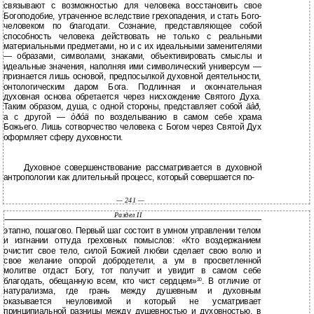
связывают с возможностью для человека восстановить свое
Богоподобие, утраченное вследствие грехопадения, и стать Бого-
человеком по благодати. Сознание, представляющее собой
способность человека действовать не только с реальными
материальными предметами, но и с их идеальными заменителями
— образами, символами, знаками, объективировать смыслы и
идеальные значения, наполняя ими символический универсум —
признается лишь основой, предпосылкой духовной деятельности,
онтологическим даром Бога. Подлинная и окончательная
духовная основа обретается через нисхождение Святого Духа.
Таким образом, душа, с одной стороны, представляет собой
äàð
,
а с другой —
òðóä
по возделыванию в самом себе храма
Божьего. Лишь сотворчество человека с Богом через Святой Дух
оформляет сферу духовности.
Духовное совершенствование рассматривается в духовной
антропологии как длительный процесс, который совершается по-
— 241 —
Раздел II
этапно, пошагово. Первый шаг состоит в умном управлении телом
и изгнании оттуда греховных помыслов: «Кто воздержанием
очистит свое тело, силой Божией любви сделает свою волю и
свое желание опорой добродетели, а ум в просветленной
молитве отдаст Богу, тот получит и увидит в самом себе
благодать, обещанную всем, кто чист сердцем»
. В отличие от
20
натурализма, где грань между душевным и духовным
оказывается неуловимой и который не усматривает
принципиальной разницы между душевностью и духовностью, в