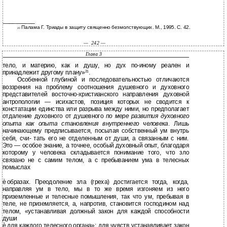
__________
Палама Г. Триады в защиту священно безмолствующих. М., 1995. С. 42.
20
—
242 —
Глава 3
тело, и материю, как и душу, но дух по-иному реален и
принадлежит другому плану»
.
21
Особенной глубиной и последовательностью отличаются
воззрения на проблему соотношения душевного и духовного
представителей восточно-христианского направления духовной
антропологии — исихастов, позиция которых не сводится к
констатации единства или разрыва между ними, но предполагает
отдаление духовного от душевного
по мере развития духовного
опыта как опыта становления внутреннего человека
. Лишь
начинающему предписывается, посылая собственный ум внутрь
себя, счи- тать его не отделенным от души, а связанным с ним.
Это — особое знание, а точнее, особый духовный опыт, благодаря
которому у человека складывается понимание того, что зло
связано не с самим телом, а с пребыванием ума в телесных
помыслах
è
образах. Преодоление зла (греха) достигается тогда, когда,
направляя ум в тело, мы в то же время изгоняем из него
приземленные и телесные помышления, так что ум, пребывая в
теле, не приземляется, а, напротив, становится господином над
телом, «устанавливая должный закон для каждой способности
души
è
для каждого телесного органа»: для чувств устанавливает закон