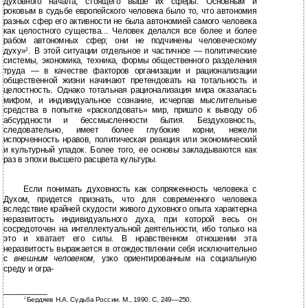
духовного начала, стоящего выше их сферы. Основным и
роковым в судьбе европейского человека было то, что автономия
разных сфер его активности не была автономией самого человека
как целостного существа... Человек делался все более и более
рабом автономных сфер; они не подчинены человеческому
духу»
. В этой ситуации отдельное и частичное — политические
2
системы, экономика, техника, формы общественного разделения
труда — в качестве факторов организации и рационализации
общественной жизни начинают претендовать на тотальность и
целостность. Однако тотальная рационализация мира оказалась
мифом, и индивидуальное сознание, исчерпав мыслительные
средства в попытке «расколдовать» мир, пришло к выводу об
абсурдности и бессмысленности бытия. Бездуховность,
следовательно, имеет более глубокие корни, нежели
испорченность нравов, политическая реакция или экономический
и культурный упадок. Более того, ее основы закладываются как
раз в эпохи высшего расцвета культуры.
Если понимать духовность как сопряженность человека с
Духом, придется признать, что для современного человека
вследствие крайней скудости живого духовного опыта характерна
неразвитость индивидуального духа, при которой весь он
сосредоточен на интеллектуальной деятельности, ибо только на
это и хватает его силы. В нравственном отношении эта
неразвитость выражается в отождествлении себя исключительно
с
внешним человеком
, узко ориентированным на социальную
среду и огра-
__________
Бердяев Н.А. Судьба России. М., 1990. С. 249—250.
2