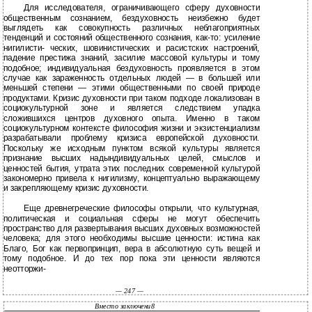
Для исследователя, ограничивающего сферу духовности
общественным сознанием, бездуховность неизбежно будет
выглядеть как совокупность различных неблагоприятных
тенденций и состояний общественного сознания, как-то: усиление
нигилисти- ческих, шовинистических и расистских настроений,
падение престижа знаний, засилие массовой культуры и тому
подобное; индивидуальная бездуховность проявляется в этом
случае как зараженность отдельных людей — в большей или
меньшей степени — этими общественными по своей природе
продуктами. Кризис духовности при таком подходе локализован в
социокультурной зоне и является следствием упадка
сложившихся центров духовного опыта. Именно в таком
социокультурном контексте философия жизни и экзистенциализм
разрабатывали проблему кризиса европейской духовности.
Поскольку же исходным пунктом всякой культуры является
признание высших надындивидуальных целей, смыслов и
ценностей бытия, утрата этих последних современной культурой
закономерно привела к нигилизму, концептуально выражающему
и закрепляющему кризис духовности.
Еще древнегреческие философы открыли, что культурная,
политическая и социальная сферы не могут обеспечить
пространство для развертывания высших духовных возможностей
человека; для этого необходимы высшие ценности: истина как
Благо, Бог как первопринцип, вера в абсолютную суть вещей и
тому подобное. И до тех пор пока эти ценности являются
неотторжи-
— 247 —
Вместо заключени8