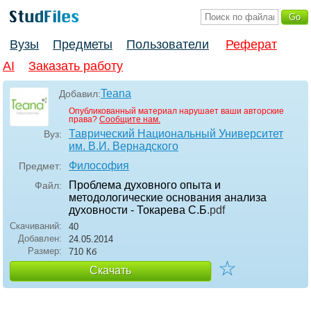
Вузы
Предметы
Пользователи
Реферат
AI
Заказать работу
Teana
Добавил:
Опубликованный материал нарушает ваши авторские
права?
Сообщите нам.
Таврический Национальный Университет
Вуз:
им. В.И. Вернадского
Философия
Предмет:
Проблема духовного опыта и
Файл:
методологические основания анализа
духовности - Токарева С.Б
.pdf
Скачиваний:
40
Добавлен:
24.05.2014
Размер:
710 Кб
☆
Скачать