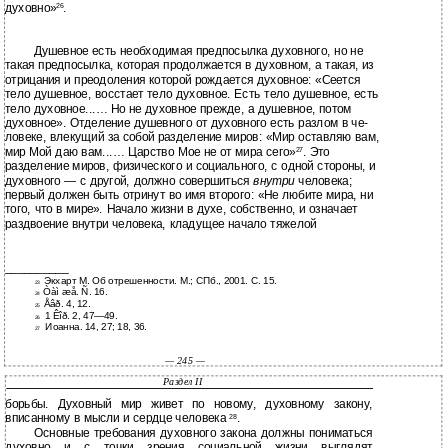
духовно»
.
26
Душевное есть необходимая предпосылка духовного, но не
такая предпосылка, которая продолжается в духовном, а такая, из
отрицания и преодоления которой рождается духовное: «Сеется
тело душевное, восстает тело духовное. Есть тело душевное, есть
тело духовное...… Но не духовное прежде, а душевное, потом
духовное». Отделение душевного от духовного есть разлом в че-
ловеке, влекущий за собой разделение миров: «Мир оставляю вам,
мир Мой даю вам...… Царство Мое не от мира сего»
. Это
27
разделение миров, физического и социального, с одной стороны, и
духовного — с другой, должно совершиться
внутри
человека;
первый должен быть отринут во имя второго: «Не любите мира, ни
того, что в мире». Начало жизни в духе, собственно, и означает
раздвоение внутри человека, кладущее начало тяжелой
__________
Экхарт М. Об отрешенности. М.; СПб., 2001. С. 15.
23
Òàì æå. Ñ. 16.
24
Åâð. 4, 12.
25
1 Êîð. 2,
47—49.
26
Иоанна. 14, 27; 18, 36.
27
— 245 —
Раздел II
борьбы. Духовный мир живет по новому, духовному закону,
вписанному в мысли и сердце человека
.
28
Основные требования духовного закона должны пониматься
духовно и с точки зрения социальной жизни выглядят