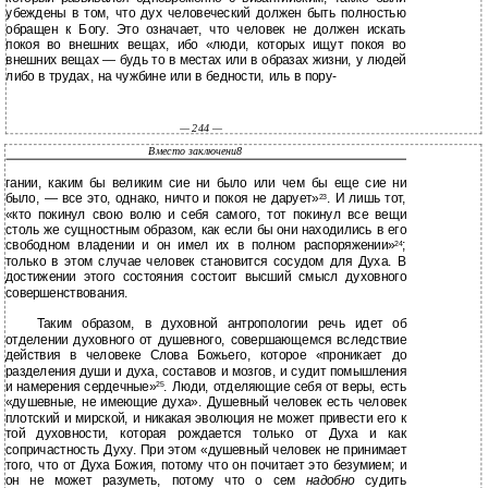
убеждены в том, что дух человеческий должен быть полностью
обращен к Богу. Это означает, что человек не должен искать
покоя во внешних вещах, ибо «люди, которых ищут покоя во
внешних вещах — будь то в местах или в образах жизни, у людей
либо в трудах, на чужбине или в бедности, иль в пору-
— 244 —
Вместо заключени8
гании, каким бы великим сие ни было или чем бы еще сие ни
было, — все это, однако, ничто и покоя не дарует»
. И лишь тот,
23
«кто покинул свою волю и себя самого, тот покинул все вещи
столь же сущностным образом, как если бы они находились в его
свободном владении и он имел их в полном распоряжении»
;
24
только в этом случае человек становится сосудом для Духа. В
достижении этого состояния состоит высший смысл духовного
совершенствования.
Таким образом, в духовной антропологии речь идет об
отделении духовного от душевного, совершающемся вследствие
действия в человеке Слова Божьего, которое «проникает до
разделения души и духа, составов и мозгов, и судит помышления
и намерения сердечные»
. Люди, отделяющие себя от веры, есть
25
«душевные, не имеющие духа». Душевный человек есть человек
плотский и мирской, и никакая эволюция не может привести его к
той духовности, которая рождается только от Духа и как
сопричастность Духу. При этом «душевный человек не принимает
того, что от Духа Божия, потому что он почитает это безумием; и
он не может разуметь, потому что о сем
надобно
судить