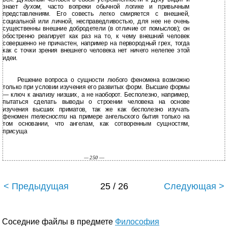
знает
духом,
часто вопреки обычной логике и привычным
представлениям. Его совесть легко смиряется с внешней,
социальной или личной, несправедливостью, для нее не очень
существенны внешние добродетели (в отличие от помыслов); он
обостренно реагирует как раз на то, к чему внешний человек
совершенно не причастен, например на первородный грех, тогда
как с точки зрения внешнего человека нет ничего нелепее этой
идеи.
Решение вопроса о сущности любого феномена возможно
только при условии изучения его развитых форм. Высшие формы
— ключ к анализу низших, а не наоборот. Бесполезно, например,
пытаться сделать выводы о строении человека на основе
изучения высших приматов, так же как бесполезно изучать
феномен
телесности
на примере ангельского бытия только на
том основании, что ангелам, как сотворенным сущностям,
присуща
— 250
—
< Предыдущая
25 / 26
Следующая >
Соседние файлы в предмете
Философия