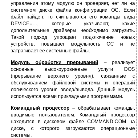
управления этому модулю он проверяет, нет ли на
системном диске файла конфигурации ОС. Если
файл найден, то считываются его команды вида
DEVICE=…, которые указывают, какие
дополнительные драйверы необходимо загрузить.
Такой подход упрощает подключение новых
устройств, повышает модульность ОС и не
затрагивает ее системные файлы.
Модуль обработки прерываний
– реализует
основные высокоуровневые услуги DOS
(прерывание верхнего уровня), связанные с
обслуживанием файловой системы и операций
логического уровня ввода/вывода. Данный модуль
используется всеми прикладными программами.
Командный процессор
– обрабатывает команды,
вводимые пользователем. Командный процессор
находится в дисковом файле COMMAND.COM на
диске, с которого загружаются операционные
системы.