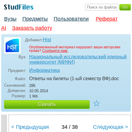
Вузы
Предметы
Пользователи
Реферат
AI
Заказать работу
Hist
Добавил:
Опубликованный материал нарушает ваши авторские
права?
Сообщите нам.
Национальный исследовательский ядерный
Вуз:
университет (МИФИ)
Информатика
Предмет:
Ответы на билеты (1-ый семестр ВФ)
.doc
Файл:
Скачиваний:
286
Добавлен:
10.05.2014
Размер:
1 Мб
☆
Скачать
< Предыдущая
34 / 38
Следующая >