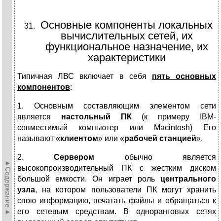
Основные компоненты локальных
вычислительных сетей, их
функциональное назначение, их
характеристики
Типичная ЛВС включает в себя
пять основных
компонентов
:
1. Основным составляющим элементом сети
является
настольный ПК
(к примеру IBM-
совместимый компьютер или Macintosh) Его
называют «
клиентом
» или «
рабочей станцией
».
2.
Сервером
обычно является
►Содержание►
высокопроизводительный ПК с жестким диском
большой емкости. Он играет роль
центрального
узла
, на котором пользователи ПК могут хранить
свою информацию, печатать файлы и обращаться к
его сетевым средствам. В одноранговых сетях