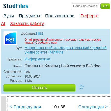
Вузы
Предметы
Пользователи
Реферат
AI
Заказать работу
Hist
Добавил:
Опубликованный материал нарушает ваши авторские
права?
Сообщите нам.
Национальный исследовательский ядерный
Вуз:
университет (МИФИ)
Информатика
Предмет:
Ответы на билеты (1-ый семестр ВФ)
.doc
Файл:
Скачиваний:
286
Добавлен:
10.05.2014
Размер:
1 Мб
☆
Скачать
< Предыдущая
10 / 38
Следующая >