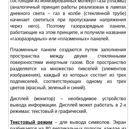
состоящий из ионизированных молекул газа (плазмы)
(аналогичный принцип работы реализован в лампах
дневного света – газ в колбе (стеклянной трубе)
начинает светиться при пропускании напряжения
через него). Поэтому газоразрядные панели,
работающие на этом принципе, и получили название
«газоразрядных» или «плазменных» панелей.
Плазменные панели создаются путем заполнения
пространства между двумя стеклянными
поверхностями инертным газом. Все пространство
разделяется на множество пикселей (элементов
изображения), каждый из которых состоит из трех
подпикселей, соответствующих одному из трех
цветов (красный, зеленый и синий).
Дисплей (монитор) – необходимое устройство
вывода информации. Дисплей может работать в 2-х
режимах: текстовый и графический.
Текстовый режим
– для вывода символов. Экран
разбивается на 80 вертикальных полосок, каждая из