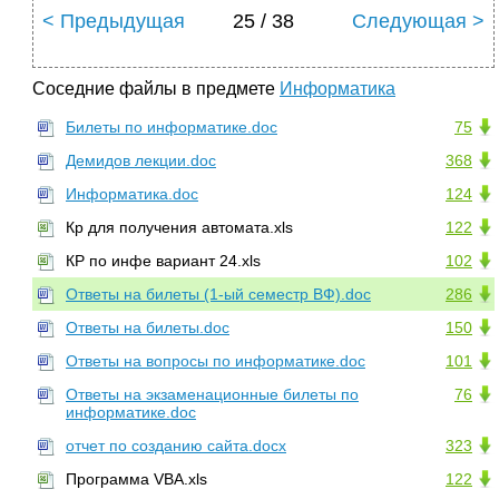
< Предыдущая
25 / 38
Следующая >
Соседние файлы в предмете
Информатика
Билеты по информатике.doc
75
Демидов лекции.doc
368
Информатика.doc
124
Кр для получения автомата.xls
122
КР по инфе вариант 24.xls
102
Ответы на билеты (1-ый семестр ВФ).doc
286
Ответы на билеты.doc
150
Ответы на вопросы по информатике.doc
101
Ответы на экзаменационные билеты по
76
информатике.doc
отчет по созданию сайта.docx
323
Программа VBA.xls
122