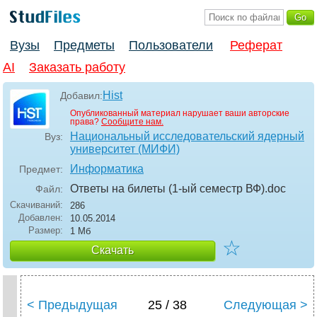
Вузы
Предметы
Пользователи
Реферат
AI
Заказать работу
Hist
Добавил:
Опубликованный материал нарушает ваши авторские
права?
Сообщите нам.
Национальный исследовательский ядерный
Вуз:
университет (МИФИ)
Информатика
Предмет:
Ответы на билеты (1-ый семестр ВФ)
.doc
Файл:
Скачиваний:
286
Добавлен:
10.05.2014
Размер:
1 Мб
☆
Скачать
< Предыдущая
25 / 38
Следующая >