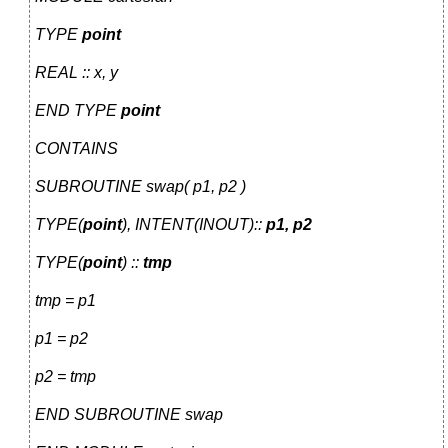
TYPE
point
REAL :: x, y
END TYPE
point
CONTAINS
SUBROUTINE swap( p1, p2 )
TYPE(
point
), INTENT(INOUT)::
p1, p2
TYPE(
point
) ::
tmp
tmp = p1
p1 = p2
p2 = tmp
END SUBROUTINE swap