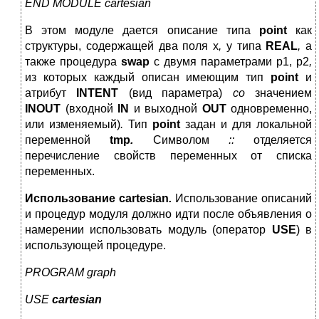
END MODULE cartesian
В этом модуле дается описание типа
point
как
структуры, содержащей два поля x
,
y
типа
REAL
,
а
также процедура
swap
с двумя параметрами p1, p2
,
из которых каждый описан имеющим тип
point
и
атрибут
INTENT
(вид параметра)
со
значением
INOUT
(входной
IN
и выходной
OUT
одновременно,
или изменяемый)
.
Тип
point
задан и для локальной
переменной
tmp
.
Символом
::
отделяется
перечисление свойств переменных от списка
переменных.
Использование
cartesian
.
Использование описаний
и процедур модуля должно идти после объявления о
намерении использовать модуль (оператор
USE
) в
использующей процедуре.
PROGRAM graph
USE
cartesian