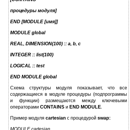
процедуры модуля]
END
[
MODULE
[имя]]
MODULE global
REAL, DIMENSION(100) :: a, b, c
INTEGER :: list(100)
LOGICAL :: test
END MODULE global
Схема структуры модуля показывает, что все
содержащиеся в модуле процедуры (подпрограммы
и функции) размещаются между ключевыми
операторами
CONTAINS
и
END
MODULE
.
Пример модуля
cartesian
с процедурой
swap
:
MODULE cartesian