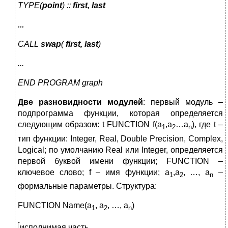
TYPE(
point
) ::
first, last
...
CALL
swap
(
first, last
)
...
END PROGRAM graph
Две
разновидности
модулей
: первый модуль –
подпрограмма функции, которая определяется
следующим образом: t FUNCTION f(a
,a
…a
), где t –
1
2
n
тип функции: Integer, Real, Double Precision, Complex,
Logical; по умолчанию Real или Integer, определяется
первой буквой имени функции; FUNCTION –
ключевое слово; f – имя функции; a
,a
, …, a
–
1
2
n
формальные параметры. Структура:
FUNCTION Name(a
, a
, …, a
)
1
2
n
и
сполнимая часть