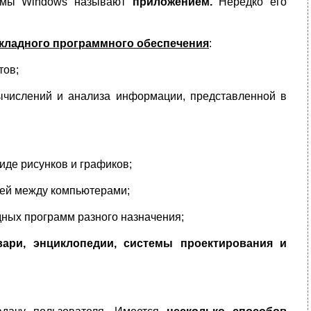
темы Windows называют
приложением.
Нередко его
кладного программного обеспечения
:
тов;
ычислений и анализа информации, представленной в
иде рисунков и графиков;
ей между компьютерами;
дных программ разного назначения;
ари, энциклопедии, системы проектирования и