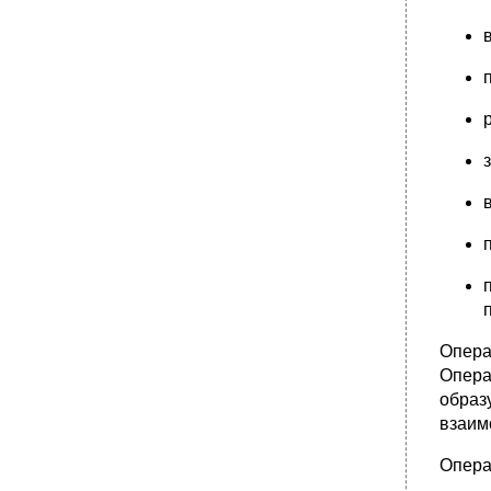
Опер
Опера
образ
взаим
Опера