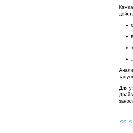
Кажда
дейст
Анали
запус
Для у
Драйв
занос
<<
<