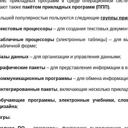
екс прикладных программ в среде операционной сис
ают также
пакётом прикладных программ (ППП)
.
льшей популярностью пользуются следующие
группы при
текстовые процессоры
– для создания текстовых докумен
табличные процессоры
(электронные таблицы) – для в
табличной форме;
базы данных
– для организации и управления данными;
графические пакеты
– для представления информации в в
коммуникационные программы
– для обмена информаци
интегрированные пакеты
, включающие несколько прикла
обучающие программы, электронные учебники, слов
дизайна
;
игры
.