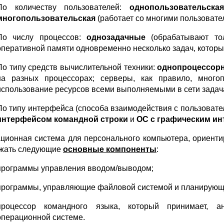
По количеству пользователей:
однопользовательская
многопользовательская
(работает со многими пользовате
По числу процессов:
однозадачные
(обрабатывают то
оперативной памяти одновременно несколько задач, котор
По типу средств вычислительной техники:
однопроцессор
на разных процессорах; серверы, как правило, много
использование ресурсов всеми выполняемыми в сети задач
По типу интерфейса (способа взаимодействия с пользовате
интерфейсом командной строки
и
ОС с графическим и
ционная система для персонального компьютера, ориент
жать следующие
основные компоненты
:
программы управления вводом/выводом;
программы, управляющие файловой системой и планирующи
процессор командного языка, который принимает, а
операционной системе.