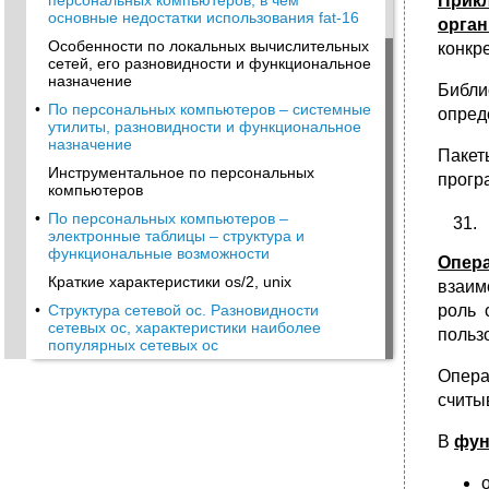
персональных компьютеров, в чём
Прик
основные недостатки использования fat-16
орган
Особенности по локальных вычислительных
конкр
сетей, его разновидности и функциональное
назначение
Библи
•
По персональных компьютеров – системные
опред
утилиты, разновидности и функциональное
назначение
Пакет
Инструментальное по персональных
прогр
компьютеров
•
По персональных компьютеров –
электронные таблицы – структура и
функциональные возможности
Опер
Краткие характеристики os/2, unix
взаим
•
Структура сетевой ос. Разновидности
роль 
сетевых ос, характеристики наиболее
польз
популярных сетевых ос
Опера
считы
В
фун