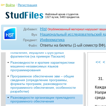
•
Перечислите типы операторов,
Войти
/
Регистрация
используемые императивными языками
программирования, рассмотрите различные
варианты реализации условных и
Файловый архив студентов.
операторов повторения (на примере
1327 вузов, 5483 предметов.
Паскаля)
Основные принципы процедурно-
Hist
Добавил:
Опубликованный материал нарушает ваши
ориентированного (модульного)
Национальный исследовательский я
Вуз:
программирования, разновидности модулей
(на примере Фортрана)
Информатика
Предмет:
•
Основные концепции структурного
Ответы на билеты (1-ый семестр ВФ)
Файл:
программирования, причины его
появления, иерархия структурных
фрагментов (на примере Паскаля)
<<
<
•
Разновидности и краткие характеристики
машинно-независимых языков
программирования
•
Программное обеспечение эвм – общие
сведения (определение программы,
форматы программ, разновидности
Кажда
программного обеспечения, особенности
разработки)
Напри
•
Разновидности организации прикладного
среда 
программного обеспечения