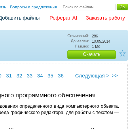
язь
Вопросы и предложения
Добавить файлы
Реферат AI
Заказать работу
Скачиваний:
286
Добавлен:
10.05.2014
Размер:
1 Мб
☆
Скачать
0
31
32
33
34
35
36
Следующая >
>>
дного программного обеспечения
дования определенного вида компьютерного объекта.
реда графического редактора, для работы с текстом —