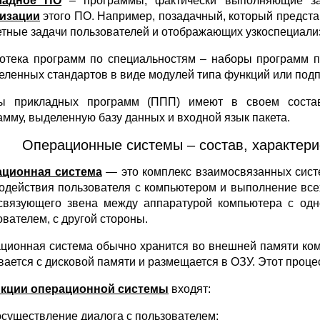
ладное ПО
– программы, фактически выполняющие за
изации
этого ПО. Например, позадачный, который предст
етные задачи пользователей и отображающих узкоспециали
отека программ по специальностям – наборы программ п
еленных стандартов в виде модулей типа функций или под
ы прикладных программ (ППП) имеют в своем соста
амму, выделенную базу данных и входной язык пакета.
Операционные системы – состав, характери
ационная система
— это комплекс взаимосвязанных сист
одействия пользователя с компьютером и выполнение все
связующего звена между аппаратурой компьютера с од
ователем, с другой стороны.
ционная система обычно хранится во внешней памяти к
вается с дисковой памяти и размещается в ОЗУ. Этот проц
кции операционной системы
входят:
осуществление диалога с пользователем;