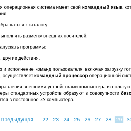
я операционная система имеет свой
командный язык
, к
вия:
обращаться к каталогу
выполнять разметку внешних носителей;
запускать программы;
... другие действия.
з и исполнение команд пользователя, включая загрузку г
к, осуществляет
командный процессор
операционной сис
правления внешними устройствами компьютера использу
еры стандартных устройств образуют в совокупности
баз
ится в постоянное ЗУ компьютера.
 Предыдущая
22
23
24
25
26
27
28
29
3
37
38