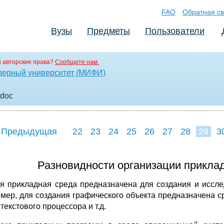
FAQ
Обратная св
Вузы
Предметы
Пользователи
 авторские права?
Сообщите нам.
дерный университет (МИФИ)
.doc
 Предыдущая
22
23
24
25
26
27
28
29
3
37
38
Разновидности организации прикла
я прикладная среда предназначена для создания и иссле
мер, для создания графического объекта предназначена с
текстового процессора и т.д.