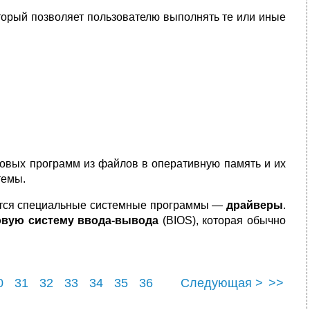
оторый позволяет пользователю выполнять те или иные
отовых программ из файлов в оперативную память и их
темы.
ются специальные системные программы —
драйверы
.
овую систему ввода-вывода
(BIOS), которая обычно
0
31
32
33
34
35
36
Следующая >
>>