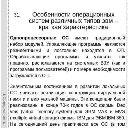
Особенности операционных
систем различных типов эвм –
краткая характеристика
Однопроцессорные ОС
имеют традиционный
набор модулей. Управляющие программы являются
резидентными и постоянно находятся в ОП.
Обрабатывающие программы и утилиты, как
правило, располагаются на системных ВЗУ (как и
программы пользователей) и по мере необходимости
загружаются в ОП.
Значительным достижением в развитии локальных
ОС явилась реализация конструкции виртуальной
►Содержание►
памяти и виртуальной машины. Эти концепции были
реализованы в конце 70-х годов в ОС фирмы Dec
vms (virtual mеmоrу system) для ЭВМ VАХ и МVS
(multiple virtual storage) фирмы IВМ для ЭВМ IВМ 360.
На сегодняшний день практически все ОС (в том