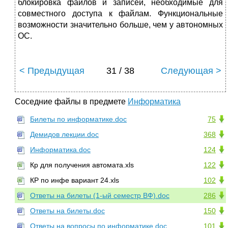
блокировка файлов и записей, необходимые для
совместного доступа к файлам. Функциональные
возможности значительно больше, чем у автономных
ОС.
< Предыдущая
31 / 38
Следующая >
Соседние файлы в предмете
Информатика
Билеты по информатике.doc
75
Демидов лекции.doc
368
Информатика.doc
124
Кр для получения автомата.xls
122
КР по инфе вариант 24.xls
102
Ответы на билеты (1-ый семестр ВФ).doc
286
Ответы на билеты.doc
150
Ответы на вопросы по информатике.doc
101