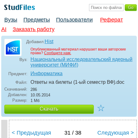
Вузы
Предметы
Пользователи
Реферат
AI
Заказать работу
Hist
Добавил:
Опубликованный материал нарушает ваши авторские
права?
Сообщите нам.
Национальный исследовательский ядерный
Вуз:
университет (МИФИ)
Информатика
Предмет:
Ответы на билеты (1-ый семестр ВФ)
.doc
Файл:
Скачиваний:
286
Добавлен:
10.05.2014
Размер:
1 Мб
☆
Скачать
< Предыдущая
31 / 38
Следующая >