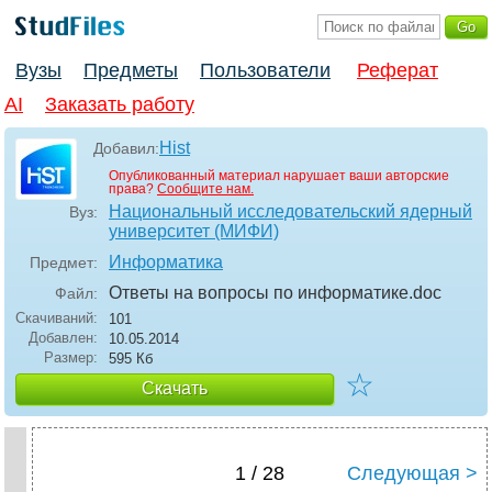
Вузы
Предметы
Пользователи
Реферат
AI
Заказать работу
Hist
Добавил:
Опубликованный материал нарушает ваши авторские
права?
Сообщите нам.
Национальный исследовательский ядерный
Вуз:
университет (МИФИ)
Информатика
Предмет:
Ответы на вопросы по информатике
.doc
Файл:
Скачиваний:
101
Добавлен:
10.05.2014
Размер:
595 Кб
☆
Скачать
1 / 28
Следующая >