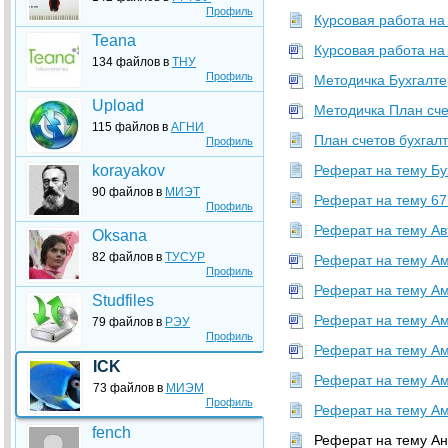
Профиль
Курсовая работа на 
Teana
Курсовая работа на
134 файлов в
ТНУ
Профиль
Методичка Бухгалте
Upload
Методичка План сче
115 файлов в
АГНИ
План счетов бухгалте
Профиль
korayakov
Реферат на тему Бух
90 файлов в
МИЭТ
Реферат на тему 67 с
Профиль
Реферат на тему Авт
Oksana
82 файлов в
ТУСУР
Реферат на тему Ам
Профиль
Реферат на тему Ам
Studfiles
Реферат на тему Ам
79 файлов в
РЭУ
Профиль
Реферат на тему Ам
ICK
Реферат на тему Ам
73 файлов в
МИЭМ
Профиль
Реферат на тему Амо
fench
Реферат на тему Ана