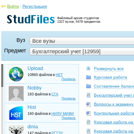
Войти
/
Регистрация
Файловый архив студентов.
1327 вузов, 5478 предметов.
Вуз
Все вузы
Предмет
Бухгалтерский учет [12959]
Upload
Развернуть все
10860 файлов в
НЕТ
Курсовая работа
Профиль
Составление баланс
Nobby
183 файлов в
СГА
Бухгалтерский учет
Профиль
Вопросы к экзамену
Hist
Контрольная работа.
160 файлов в
НИЯУ МИФИ
Профиль
Курсовая работа на
dinia
Курсовая работа на
142 файлов в
РГТЭУ