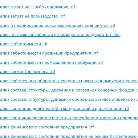
лиз затрат на 1 рубль продукции .rtf
лиз затрат на производство .rtf
ализ и планирование основных фондов предприятия .rtf
ализ платежеспособности и ликвидности предприятия .doc
лиз себестоимости .rtf
ализ себестоимости продукции предприятия .rtf
ализ себестоимости промышленной продукции .rtf
лиз сегментов бизнеса .rtf
ализ собственных оборотных средств в новых экономических условия
лиз состава, структуры, движения и состояния основных фондов .r
лиз состава, структуры, динамики оборотных активов и оценка их 
ализ состояния дебиторской и кредиторской задолженности .rtf
ализ состояния расчетов и платежеспособности торгового предприят
ализ финансового состояния предприятия .rtf
ализ финансового состояния предприятия на основе бухгалтерской 