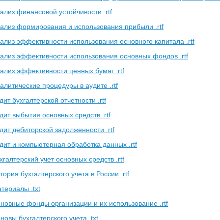
ализ финансовой устойчивости .rtf
ализ формирования и использования прибыли .rtf
ализ эффективности использования основного капитала .rtf
ализ эффективности использования основных фондов .rtf
ализ эффективности ценных бумаг .rtf
алитические процедуры в аудите .rtf
ит бухгалтерской отчетности .rtf
ит выбытия основных средств .rtf
дит дебиторской задолженности .rtf
дит и компьютерная обработка данных .rtf
галтерский учет основных средств .rtf
ория бухгалтерского учета в России .rtf
териалы .txt
новные фонды организации и их использование .rtf
овы бухгалтерского учета .txt