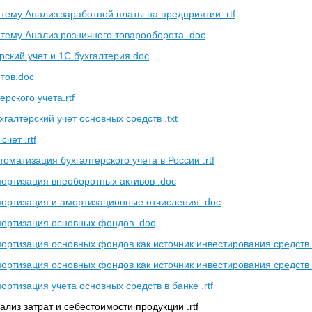
тему Анализ заработной платы на предприятии .rtf
 тему Анализ розничного товарооборота .doc
рский учет и 1С бухгалтерия.doc
тов.doc
рского учета.rtf
галтерский учет основных средств .txt
чет .rtf
оматизация бухгалтерского учета в России .rtf
ортизация внеоборотных активов .doc
ортизация и амортизационные отчисления .doc
ортизация основных фондов .doc
ортизация основных фондов как источник инвестирования средств 
ортизация основных фондов как источник инвестирования средств .
ртизация учета основных средств в банке .rtf
лиз затрат и себестоимости продукции .rtf