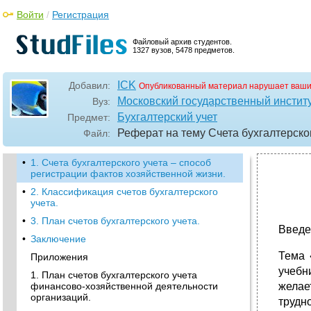
Войти
/
Регистрация
Файловый архив студентов.
1327 вузов, 5478 предметов.
ICK
Добавил:
Опубликованный материал нарушает ваши
Московский государственный институ
Вуз:
Бухгалтерский учет
Предмет:
Реферат на тему Счета бухгалтерско
Файл:
•
1. Счета бухгалтерского учета – способ
регистрации фактов хозяйственной жизни.
•
2. Классификация счетов бухгалтерского
учета.
•
3. План счетов бухгалтерского учета.
Введе
•
Заключение
Тема 
Приложения
учебни
1. План счетов бухгалтерского учета
финансово-хозяйственной деятельности
желае
организаций.
трудн