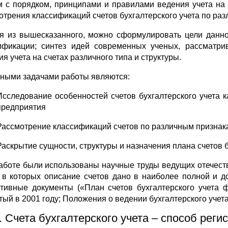
м с порядком, принципами и правилами ведения учета на 
отрения классификаций счетов бухгалтерского учета по ра
я из вышесказанного, можно сформулировать цели данной
ификации; синтез идей современных ученых, рассматри
я учета на счетах различного типа и структуры.
ными задачами работы являются:
Исследование особенностей счетов бухгалтерского учета 
предприятия
Рассмотрение классификаций счетов по различным признак
Раскрытие сущности, структуры и назначения плана счетов б
аботе были использованы научные труды ведущих отечеств
, в которых описание счетов дано в наиболее полной и 
тивные документы («План счетов бухгалтерского учета ф
тый в 2001 году; Положения о ведении бухгалтерского учета 
. Счета бухгалтерского учета – способ рег