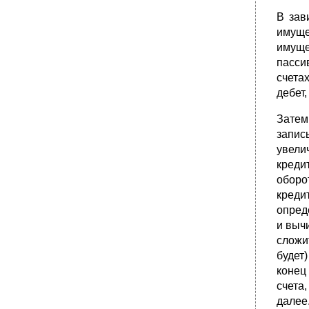
В зав
имуще
имуще
пасси
счета
дебет,
Затем
запис
увели
креди
оборо
креди
опред
и выч
сложи
будет
конец
счета
далее