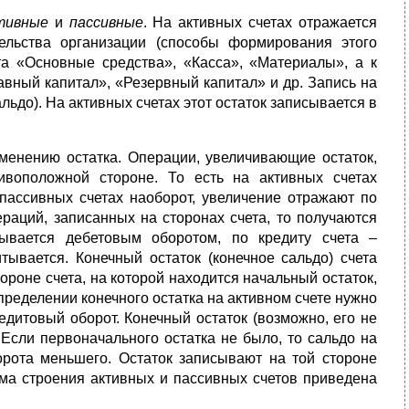
тивные
и
пассивные
. На активных счетах отражается
ельства организации (способы формирования этого
та «Основные средства», «Касса», «Материалы», а к
авный капитал», «Резервный капитал» и др. Запись на
льдо). На активных счетах этот остаток записывается в
менению остатка. Операции, увеличивающие остаток,
воположной стороне. То есть на активных счетах
 пассивных счетах наоборот, увеличение отражают по
ераций, записанных на сторонах счета, то получаются
зывается дебетовым оборотом, по кредиту счета –
тывается. Конечный остаток (конечное сальдо) счета
ороне счета, на которой находится начальный остаток,
ределении конечного остатка на активном счете нужно
едитовый оборот. Конечный остаток (возможно, его не
 Если первоначального остатка не было, то сальдо на
орота меньшего. Остаток записывают на той стороне
ема строения активных и пассивных счетов приведена