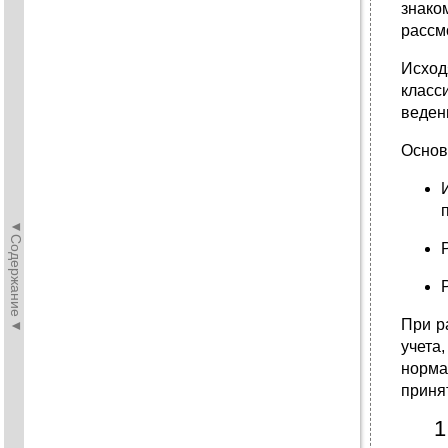
знако
рассм
Исход
класс
ведени
Основ
◄Содержание◄
При р
учета
норма
приня
1