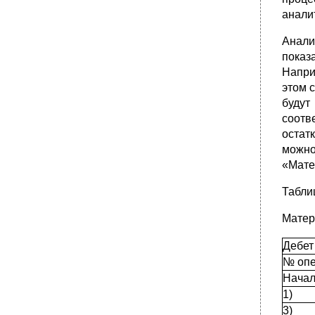
анали
Анали
показ
Напри
этом 
будут
соотв
остат
можно
«Матер
Табли
Матер
Дебет
№ оп
Начал
1)
3)