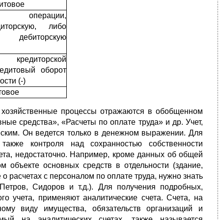
итовое
 операции,
иторскую, либо
ебиторскую
 кредиторской
редитовый оборот
сти (-)
товое
 и хозяйственные процессы отражаются в обобщенном
вные средства», «Расчеты по оплате труда» и др. Учет,
еским. Он ведется только в денежном выражении. Для
 также контроля над сохранностью собственности
та, недостаточно. Например, кроме данных об общей
м объекте основных средств в отдельности (здание,
 о расчетах с персоналом по оплате труда, нужно знать
Петров, Сидоров и т.д.). Для получения подробных,
го учета, применяют аналитические счета. Счета, на
ому виду имущества, обязательств организаций и
емый на аналитических счетах, также называется