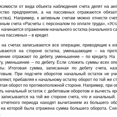
исимости от вида объекта наблюдения счета делят на
ак
ство предприятия, а на пассивных отражаются обязат
ства). Например, к активным счетам можно отнести сче
вным счета «Расчеты с персоналом по оплате труда», «Уст
х начинается отражением начального остатка (начального са
 на пассивных – в кредит.
 на счетах записываются все операции, приводящие к из
ываются на стороне остатка, уменьшающие – на проти
чение отражают по дебету, уменьшение – по кредиту. На
ту, уменьшение – по дебету. Если сложить суммы всех оп
ты. Итоговая сумма, записанная по дебету счета, на
товым. При подсчете оборотов начальный остаток не учи
еляют, прибавляя к начальному остатку оборот по той же ст
итая оборот по противоположной стороне. Например, при оп
ть начальный остаток с дебетовым оборотом и вычесть кр
) записывается на той же стороне счета, что и начальный.
 отчетного периода находят вычитанием из большего об
, на которой была отражена сумма большего оборота. Сх
.