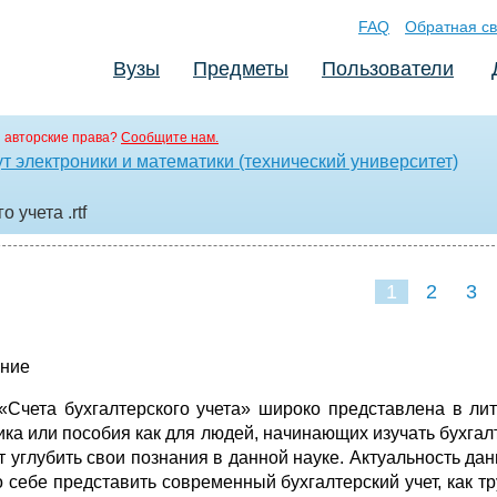
FAQ
Обратная св
Вузы
Предметы
Пользователи
 авторские права?
Сообщите нам.
т электроники и математики (технический университет)
го учета
.rtf
1
2
3
ние
«Счета бухгалтерского учета» широко представлена в ли
ка или пособия как для людей, начинающих изучать бухгалте
т углубить свои познания в данной науке. Актуальность дан
о себе представить современный бухгалтерский учет, как т