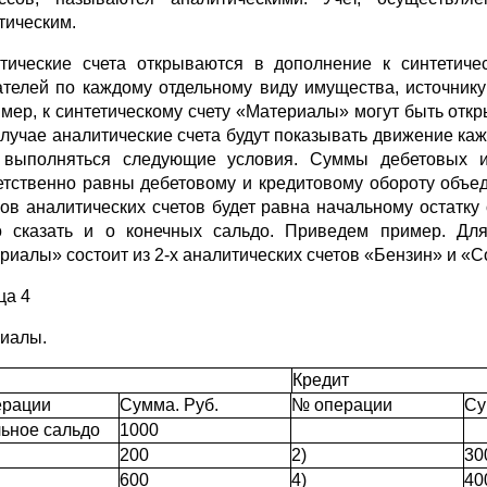
тическим.
тические счета открываются в дополнение к синтетиче
ателей по каждому отдельному виду имущества, источник
мер, к синтетическому счету «Материалы» могут быть откры
случае аналитические счета будут показывать движение каж
 выполняться следующие условия. Суммы дебетовых и 
етственно равны дебетовому и кредитовому обороту объе
ков аналитических счетов будет равна начальному остатку
 сказать и о конечных сальдо. Приведем пример. Для 
иалы» состоит из 2-х аналитических счетов «Бензин» и «Сол
ца 4
иалы.
Кредит
ерации
Сумма. Руб.
№ операции
Су
ьное сальдо
1000
200
2)
30
600
4)
40