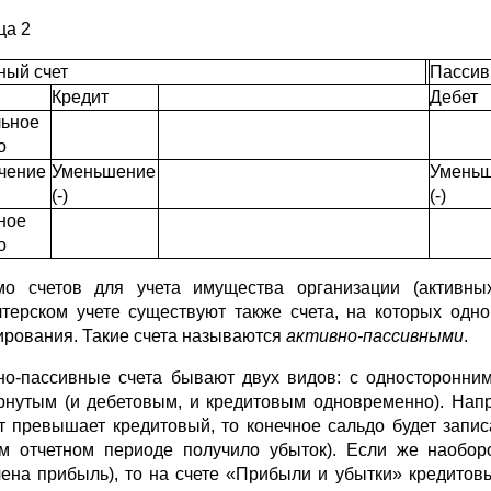
ца 2
ный счет
Пассив
Кредит
Дебет
ьное
о
чение
Уменьшение
Умень
(-)
(-)
ное
о
о счетов для учета имущества организации (активных
лтерском учете существуют также счета, на которых одн
рования. Такие счета называются
активно-пассивными
.
но-пассивные счета бывают двух видов: с односторонним
рнутым (и дебетовым, и кредитовым одновременно). Нап
т превышает кредитовый, то конечное сальдо будет записа
м отчетном периоде получило убыток). Если же наобор
чена прибыль), то на счете «Прибыли и убытки» кредитов