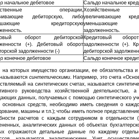
о начальное дебетовое
Сальдо начальное кред
яйственные операции,
Хозяйственные
ичивающие дебиторскую, либо
увеличивающие кред
ньшающие кредиторскую
уменьшающие д
женность.
задолженность.
товый оборот дебиторской
Кредитовый оборот
женности (+). Дебетовый оборот
задолженности (+). К
торской задолженности (-)
дебиторской задолженно
о конечное дебетовое
Сальдо конечное креди
, на которых имущество организации, ее обязательства
 называются
синтетическими
. Например, это счета «Осно
ствляемый на синтетических счетах, называется синтетич
тивного руководства хозяйственной деятельностью, а
ающих данных, получаемых с помощью синтетического уче
 основных средств, необходимо иметь сведения о каждо
дование, машины и т.п.); чтобы иметь полное представление
бности расчетов с каждым сотрудником в отдельности (
ененных, аналитических данных об объектах бухгалтерско
ых отражаются детальные данные по каждому отдельн
ссов, называются аналитическими. Учет, осуществля