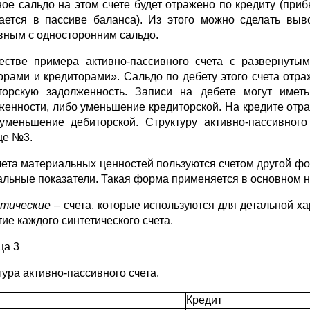
ное сальдо на этом счете будет отражено по кредиту (пр
ается в пассиве баланса). Из этого можно сделать выв
вным с односторонним сальдо.
естве примера активно-пассивного счета с развернуты
орами и кредиторами». Сальдо по дебету этого счета отра
торскую задолженность. Записи на дебете могут имет
женности, либо уменьшение кредиторской. На кредите отр
уменьшение дебиторской. Структуру активно-пассивног
це №3.
чета материальных ценностей пользуются счетом другой ф
альные показатели. Такая форма применяется в основном н
тические
– счета, которые используются для детальной х
ие каждого синтетического счета.
ца 3
тура активно-пассивного счета.
Кредит