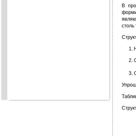
В про
форми
являю
столь
Струк
Упрощ
Табли
Структ