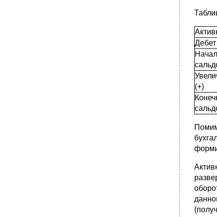
Табли
Актив
Дебет
Начал
сальд
Увели
(+)
Конеч
сальд
Помим
бухга
форми
Актив
разве
оборо
данно
(полу