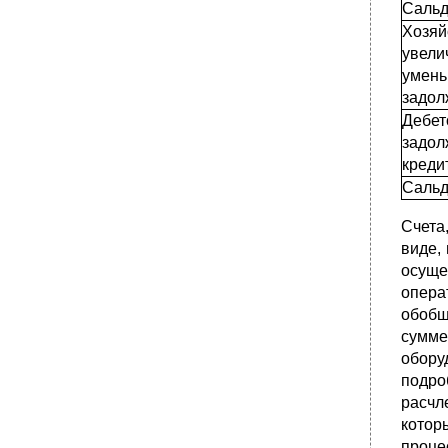
Сальд
Хоз
увел
уме
задол
Дебе
задол
креди
Сальд
Счета
виде,
осуще
опера
обобщ
сумме
обору
подро
расчл
котор
проце