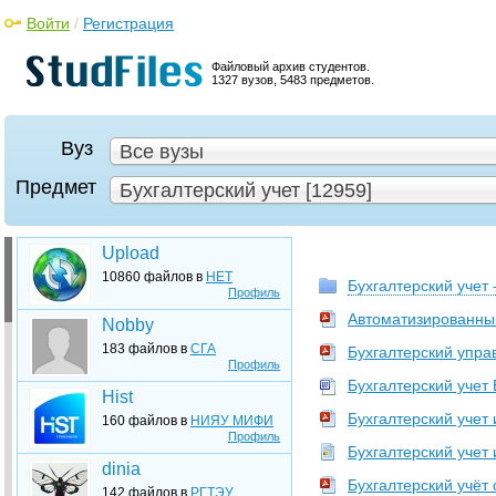
Войти
/
Регистрация
Файловый архив студентов.
1327 вузов, 5483 предметов.
Вуз
Все вузы
Предмет
Бухгалтерский учет [12959]
Upload
10860 файлов в
НЕТ
Бухгалтерский учет 
Профиль
Автоматизированный
Nobby
183 файлов в
СГА
Бухгалтерский управ
Профиль
Бухгалтерский учет
Hist
Бухгалтерский учет 
160 файлов в
НИЯУ МИФИ
Профиль
Бухгалтерский учет 
dinia
Бухгалтерский учёт
142 файлов в
РГТЭУ