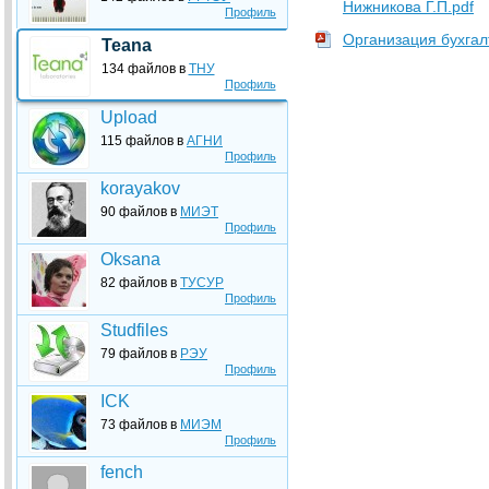
Нижникова Г.П.pdf
Профиль
Организация бухгалт
Teana
134 файлов в
ТНУ
Профиль
Upload
115 файлов в
АГНИ
Профиль
korayakov
90 файлов в
МИЭТ
Профиль
Oksana
82 файлов в
ТУСУР
Профиль
Studfiles
79 файлов в
РЭУ
Профиль
ICK
73 файлов в
МИЭМ
Профиль
fench