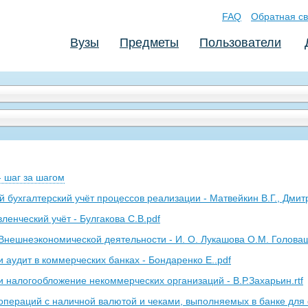
FAQ
Обратная св
Вузы
Предметы
Пользователи
- шаг за шагом
 бухгалтерский учёт процессов реализации - Матвейкин В.Г., Дмит
ленческий учёт - Булгакова С.В.pdf
 Внешнеэкономической деятельности - И. О. Лукашова О.М. Голова
и аудит в коммерческих банках - Бондаренко Е..pdf
и налогообложение некоммерческих организаций - В.Р.Захарьин.rtf
 операций с наличной валютой и чеками, выполняемых в банке для 