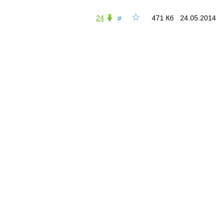
☆
24
471 Кб
24.05.2014
#