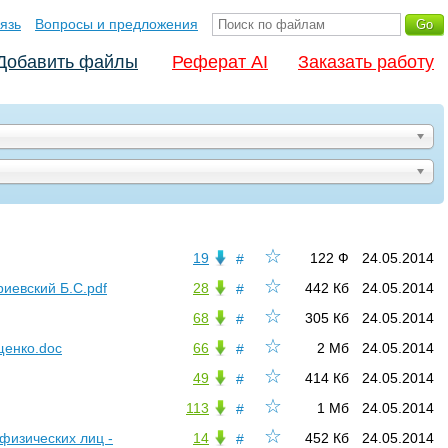
язь
Вопросы и предложения
Добавить файлы
Реферат AI
Заказать работу
☆
19
122 Ф
24.05.2014
#
☆
риевский Б.С.pdf
28
442 Кб
24.05.2014
#
☆
68
305 Кб
24.05.2014
#
☆
щенко.doc
66
2 Мб
24.05.2014
#
☆
49
414 Кб
24.05.2014
#
☆
113
1 Мб
24.05.2014
#
☆
физических лиц -
14
452 Кб
24.05.2014
#