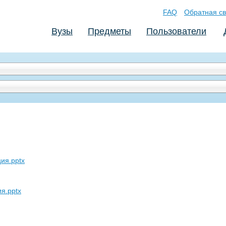
FAQ
Обратная св
Вузы
Предметы
Пользователи
ия.pptx
я.pptx