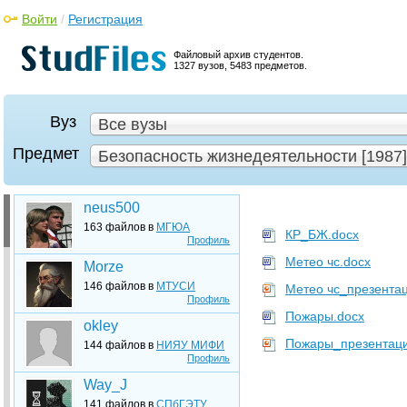
Войти
/
Регистрация
Файловый архив студентов.
1327 вузов, 5483 предметов.
Вуз
Все вузы
Предмет
Безопасность жизнедеятельности [1987]
neus500
163 файлов в
МГЮА
КР_БЖ.docx
Профиль
Метео чс.docx
Morze
146 файлов в
МТУСИ
Метео чс_презентац
Профиль
Пожары.docx
okley
Пожары_презентаци
144 файлов в
НИЯУ МИФИ
Профиль
Way_J
141 файлов в
СПбГЭТУ