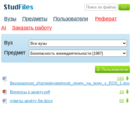
Вузы
Предметы
Пользователи
Реферат
AI
Заказать работу
Вуз
Предмет
☰ Пользователи
155
Bezopasnost_zhiznedeyatelnosti_otvety_na_testy_v_EOS_1.doc
Вопросы к зачету.pdf
16
ответы зачёту бж.docx
55