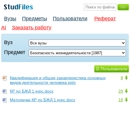
Вузы
Предметы
Пользователи
Реферат
AI
Заказать работу
Вуз
Предмет
☰ Пользователи
Квалификация и общая характеристика основных
8
видов деятельности человека.pptx
КР по БЖД 1 курс.docx
29
Методички КР по БЖД 1 курс.docx
18