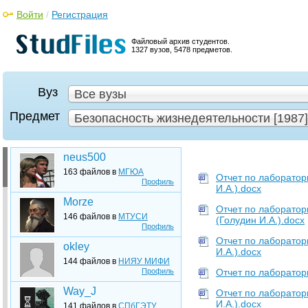
Войти
/
Регистрация
Файловый архив студентов.
1327 вузов, 5478 предметов.
Вуз
Все вузы
Предмет
Безопасность жизнедеятельности [1987]
neus500
163 файлов в
МГЮА
Отчет по лаборатор
Профиль
И.А.).docx
Morze
Отчет по лаборато
146 файлов в
МТУСИ
(Голудин И.А.).docx
Профиль
Отчет по лаборато
okley
И.А.).docx
144 файлов в
НИЯУ МИФИ
Профиль
Отчет по лаборатор
Way_J
Отчет по лаборатор
И.А.).docx
141 файлов в
СПбГЭТУ