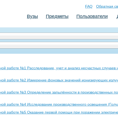
FAQ
Обратная св
Вузы
Предметы
Пользователи
ной работе №1 Расследование, учет и анализ несчастных случаев 
рной работе №2 Измерение фоновых значений ионизирующих излуч
рной работе №3 Определение запылённости в производственных п
ной работе №4 Исследование производственного освещения (Голуд
ной работе №5 Оказание первой помощи при поражении электриче