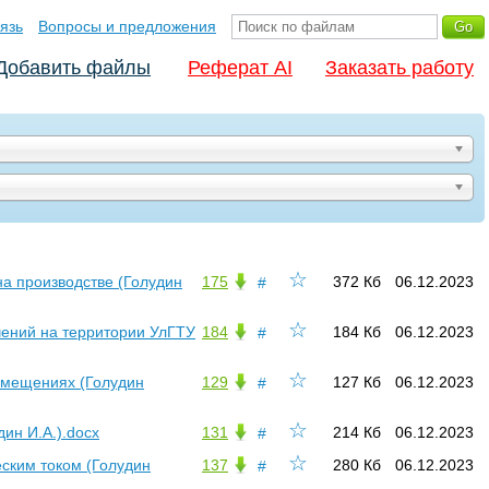
язь
Вопросы и предложения
Добавить файлы
Реферат AI
Заказать работу
☆
на производстве (Голудин
175
372 Кб
06.12.2023
#
☆
ений на территории УлГТУ
184
184 Кб
06.12.2023
#
☆
омещениях (Голудин
129
127 Кб
06.12.2023
#
☆
ин И.А.).docx
131
214 Кб
06.12.2023
#
☆
ским током (Голудин
137
280 Кб
06.12.2023
#