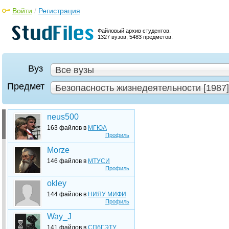
Войти
/
Регистрация
Файловый архив студентов.
1327 вузов, 5483 предметов.
Вуз
Все вузы
Предмет
Безопасность жизнедеятельности [1987]
neus500
163 файлов в
МГЮА
Профиль
Morze
146 файлов в
МТУСИ
Профиль
okley
144 файлов в
НИЯУ МИФИ
Профиль
Way_J
141 файлов в
СПбГЭТУ