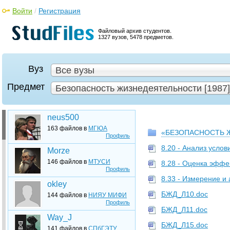
Войти
/
Регистрация
Файловый архив студентов.
1327 вузов, 5478 предметов.
Вуз
Все вузы
Предмет
Безопасность жизнедеятельности [1987]
neus500
163 файлов в
МГЮА
«БЕЗОПАСНОСТЬ 
Профиль
8.20 - Анализ услов
Morze
146 файлов в
МТУСИ
8.28 - Оценка эффе
Профиль
8.33 - Измерение и
okley
БЖД_Л10.doc
144 файлов в
НИЯУ МИФИ
Профиль
БЖД_Л11.doc
Way_J
БЖД_Л15.doc
141 файлов в
СПбГЭТУ