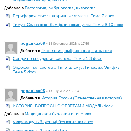
подмышечная артерия.docx
Добавил в
Гистология, эмбриология, цитология
Периферические эндокринные железы. Тема 7.docx
Тимус. Селезенка. Лимфатические узлы. Темы 9-10.docx
pogankaa08
»
14 September 2025г в 17:56
Добавил в
Гистология, эмбриология, цитология
Сердечно сосудистая система. Темы 1-3.docx
Эндокринная система. Гипоталамус. Гипофиз. Эпифиз.
Тема 5.docx
pogankaa08
»
13 July 2025г в 21:04
Добавил в
История России (Отечественная история)
ИСТОРИЯ. ВОПРОСЫ С ОТВЕТАМИ МОДУЛЬ.docx
Добавил в
Медицинская биология и генетика
микромодуль 3 (черви) без картинок.docx
микромодуль 3 (черви).docx