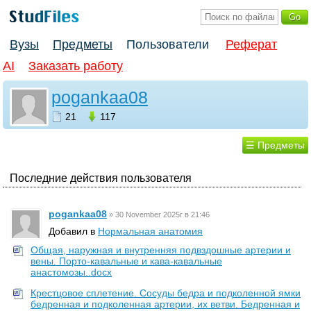
Вузы
Предметы
Пользователи
Реферат
AI
Заказать работу
pogankaa08
21
117
☰ Предметы
Последние действия пользователя
pogankaa08
»
30 November 2025г в 21:46
Добавил в
Нормальная анатомия
Общая, наружная и внутренняя подвздошные артерии и
вены. Порто-кавальные и кава-кавальные
анастомозы..docx
Крестцовое сплетение. Сосуды бедра и подколенной ямки
бедренная и подколенная артерии, их ветви. Бедренная и