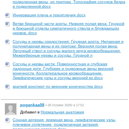
подколенная вены, их притоки. Топография сосудов бедра
и подколенной.docx
Иннервация плеча и предплечия.docx
Ветви брюшной части аорты. Нижняя полая вена. Грудной
и брюшной отделы симпатичного ствола и блуждающих
нервов..docx
Сосуды и нервы средостения. Грудная аорта. Непарная и
полунепарная вены и их притоки. Верхняя полая вена.
Легочный ствол и сосуды малого круга кровообращения.
Межреберные нервы и сосуды. Грудной л
Сосуды и нервы кисти. Поверхностная и глубокая
ладонные дуги. Глубокие и подкожные вены верхней
конечности. Коллатеральное кровообращение.
Лимфатические узлы и сосуды верхней ко.docx
краткий конспект по верхним конечностям.docx
pogankaa08
»
05 October 2025г в 17:52
Добавил в
Нормальная анатомия
Сонная артерия, яремная вена, лимфатические узлы,
плечевое сплетение, подключичная артерия,