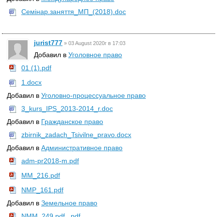
Семiнар.заняття_МП_(2018).doc
jurist777
»
03 August 2020г в 17:03
Добавил в
Уголовное право
01 (1).pdf
1.docx
Добавил в
Уголовно-процессуальное право
3_kurs_IPS_2013-2014_r.doc
Добавил в
Гражданское право
zbirnik_zadach_Tsivilne_pravo.docx
Добавил в
Административное право
adm-pr2018-m.pdf
MM_216.pdf
NMP_161.pdf
Добавил в
Земельное право
NMM_249.pdf_.pdf