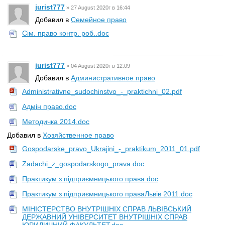
jurist777
»
27 August 2020г в 16:44
Добавил в
Семейное право
Сім. право контр. роб..doc
jurist777
»
04 August 2020г в 12:09
Добавил в
Административное право
Administrativne_sudochinstvo_-_praktichni_02.pdf
Адмін право.doc
Методичка 2014.doc
Добавил в
Хозяйственное право
Gospodarske_pravo_Ukrajini_-_praktikum_2011_01.pdf
Zadachi_z_gospodarskogo_prava.doc
Практикум з підприємницького права.doc
Практикум з підприємницького праваЛьвів 2011.doc
МІНІСТЕРСТВО ВНУТРІШНІХ СПРАВ ЛЬВІВСЬКИЙ
ДЕРЖАВНИЙ УНІВЕРСИТЕТ ВНУТРІШНІХ СПРАВ