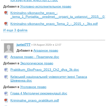
ЮРИДИЧНИЙ ФАКУЛЬТЕТ.doc
Добавил в
Уголовно-исполнительное право
Kriminalno-vikonavche_pravo_-
_tema_1_Ponjattja__predmet__organi_ta_ustanovi__2015__01
Kriminalno-vikonavche_pravo_Tema_2_-_2015_r._3ks.pdf
И еще 3 файла
jurist777
»
04 August 2020г в 12:07
Добавил в
Аграрное право
Аграрне право - Практикум.doc
Добавил в
Экологическое право
Praktikum_EkoPravo_2013_Ch2_dlya_3k.doc
Київський національний університет імені Тараса
Шевченка.doc
Добавил в
Уголовное право
Глава 4 Методичні рекомендації.doc
Kriminalne_pravo_praktikum.pdf