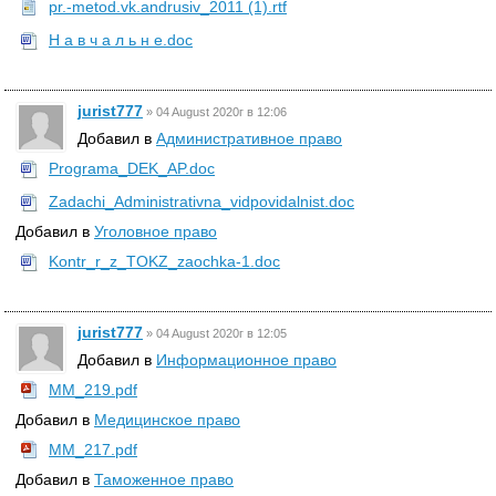
pr.-metod.vk.andrusiv_2011 (1).rtf
Н а в ч а л ь н е.doc
jurist777
»
04 August 2020г в 12:06
Добавил в
Административное право
Programa_DEK_AP.doc
Zadachi_Administrativna_vidpovidalnist.doc
Добавил в
Уголовное право
Kontr_r_z_TOKZ_zaochka-1.doc
jurist777
»
04 August 2020г в 12:05
Добавил в
Информационное право
MM_219.pdf
Добавил в
Медицинское право
MM_217.pdf
Добавил в
Таможенное право