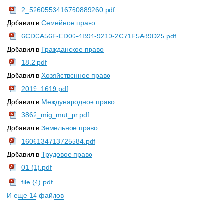
2_5260553416760889260.pdf
Добавил в
Семейное право
6CDCA56F-ED06-4B94-9219-2C71F5A89D25.pdf
Добавил в
Гражданское право
18.2.pdf
Добавил в
Хозяйственное право
2019_1619.pdf
Добавил в
Международное право
3862_mig_mut_pr.pdf
Добавил в
Земельное право
1606134713725584.pdf
Добавил в
Трудовое право
01 (1).pdf
file (4).pdf
И еще 14 файлов