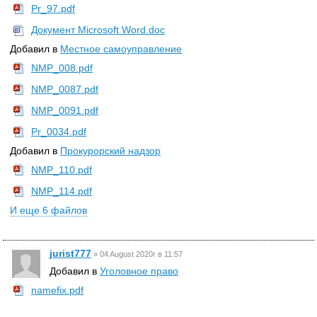
Pr_97.pdf
Документ Microsoft Word.doc
Добавил в
Местное самоуправление
NMP_008.pdf
NMP_0087.pdf
NMP_0091.pdf
Pr_0034.pdf
Добавил в
Прокурорский надзор
NMP_110.pdf
NMP_114.pdf
И еще 6 файлов
jurist777
»
04 August 2020г в 11:57
Добавил в
Уголовное право
namefix.pdf