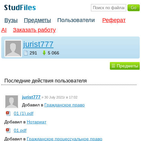
Вузы
Предметы
Пользователи
Реферат
AI
Заказать работу
jurist777
291
5 066
☰ Предметы
Последние действия пользователя
jurist777
»
30 July 2021г в 17:02
Добавил в
Гражданское право
01 (1).pdf
Добавил в
Нотариат
01.pdf
Добавил в
Гражданское процессуальное право