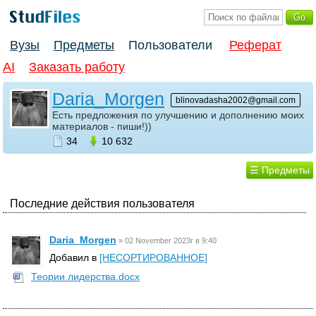
Вузы
Предметы
Пользователи
Реферат
AI
Заказать работу
Daria_Morgen
blinovadasha2002@gmail.com
Есть предложения по улучшению и дополнению моих
материалов - пиши!))
34
10 632
☰ Предметы
Последние действия пользователя
Daria_Morgen
»
02 November 2023г в 9:40
Добавил в
[НЕСОРТИРОВАННОЕ]
Теории лидерства.docx