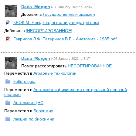
Daria_Morgen
»
30 January 2021г в 20:36
Добавил в
Государственный экзамен
КРОК М. Невідкладні стани у педіатрії.docx
Добавил в
[НЕСОРТИРОВАННОЕ]
Гаврилов Л.Ф, Татаринов В.Г. - Анатомия - 1985.pdf
Daria_Morgen
»
07 January 2021г в 3:17
Помог рассортировать
НЕСОРТИРОВАННОЕ
Переместил в
Аграрные технологии
kulturologia
Переместил в
Анатомия и физиология центральной нервной
системы
Анатомия ЦНС
Переместил в
Биохимия
лекции по биохимии