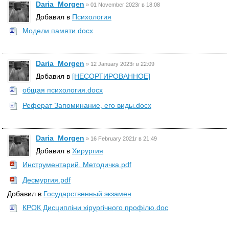
Daria_Morgen
»
01 November 2023г в 18:08
Добавил в
Психология
Модели памяти.docx
Daria_Morgen
»
12 January 2023г в 22:09
Добавил в
[НЕСОРТИРОВАННОЕ]
общая психология.docx
Реферат Запоминание, его виды.docx
Daria_Morgen
»
16 February 2021г в 21:49
Добавил в
Хирургия
Инструментарий. Методичка.pdf
Десмургия.pdf
Добавил в
Государственный экзамен
КРОК Дисципліни хірургічного профілю.doc